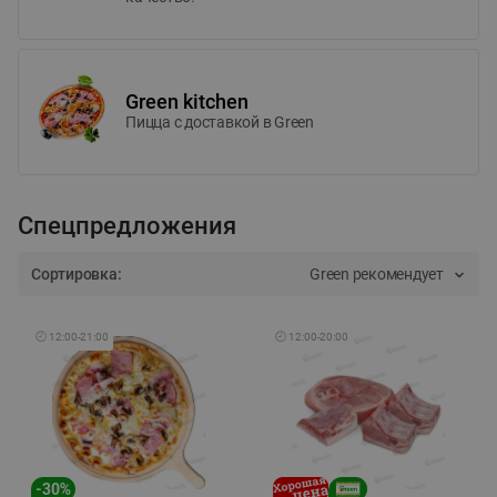
Green kitchen
Пицца c доставкой в Green
Спецпредложения
Сортировка:
Green рекомендует
🕘
12:00
-
21:00
🕘
12:00
-
20:00
-
30
%