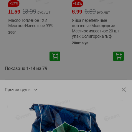
-
17
%
-
13
%
13.99
6.89
11.59
5.99
руб./
шт
руб./
шт
Масло Топленое ГХИ
Яйца перепелиные
Местное Известное 99%
копченые Молодецкие
Местное известное 20 шт
200г
упак Солигорска п/ф
20шт в уп
Показано 1-14 из 79
Показать 15-28 из 79
Прочие крупы
Каталог товаров
Специально для вас