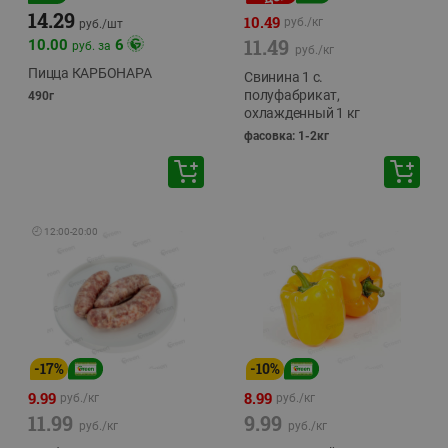
14.29
10.49
руб./
кг
руб./
шт
11.49
10.00
6
руб. за
руб./
кг
Пицца КАРБОНАРА
Свинина 1 с.
полуфабрикат,
490г
охлажденный 1 кг
фасовка: 1-2кг
🕘
12:00
-
20:00
-
17
%
-
10
%
9.99
8.99
руб./
кг
руб./
кг
11.99
9.99
руб./
кг
руб./
кг