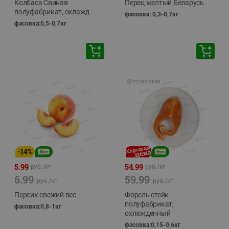
Колбаса Свиная
Перец желтый Беларусь
полуфабрикат, охлажд
фасовка: 0,3-0,7кг
фасовка:0,5-0,7кг
🕘
12:00
-
20:00
-
14
%
5.99
54.99
руб./
кг
руб./
кг
6.99
59.99
руб./
кг
руб./
кг
Персик свежий вес
Форель стейк
полуфабрикат,
фасовка:0,8-1кг
охлажденный
фасовка:0,15-0,6кг