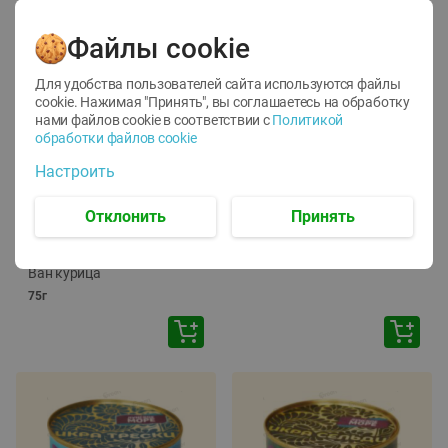
Файлы cookie
Для удобства пользователей сайта используются файлы
cookie. Нажимая "Принять", вы соглашаетесь
на обработку
нами файлов cookie в соответствии с
Политикой
обработки файлов cookie
-
12
%
-
24
%
Настроить
6.59
4.99
1.05
руб./
шт
руб./
шт
1.19
ТОФУ Vegetus ТВЕРДЫЙ
руб./
шт
Отклонить
Принять
230г
Корм влаж. для кош. с
чувств. пищевар. Пурина
Ван курица
75г