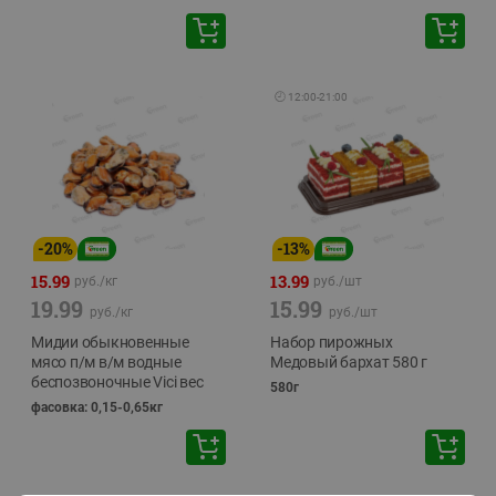
🕘
12:00
-
21:00
-
20
%
-
13
%
15.99
13.99
руб./
кг
руб./
шт
19.99
15.99
руб./
кг
руб./
шт
Мидии обыкновенные
Набор пирожных
мясо п/м в/м водные
Медовый бархат 580 г
беспозвоночные Vici вес
580г
фасовка: 0,15-0,65кг