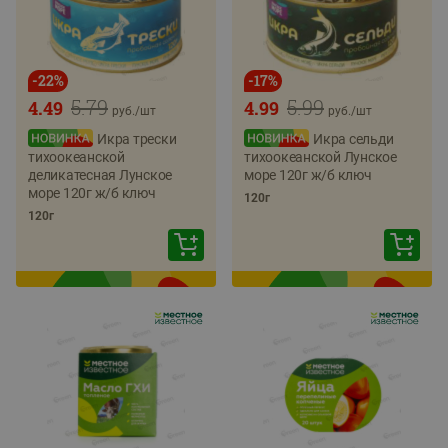
-
22
%
-
17
%
5.79
5.99
4.49
4.99
руб./
шт
руб./
шт
Икра трески
Икра сельди
тихоокеанской
тихоокеанской Лунское
деликатесная Лунское
море 120г ж/б ключ
море 120г ж/б ключ
120г
120г