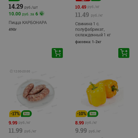
14.29
10.49
руб./
кг
руб./
шт
11.49
10.00
6
руб. за
руб./
кг
Пицца КАРБОНАРА
Свинина 1 с.
полуфабрикат,
490г
охлажденный 1 кг
фасовка: 1-2кг
🕘
12:00
-
20:00
-
17
%
-
10
%
9.99
8.99
руб./
кг
руб./
кг
11.99
9.99
руб./
кг
руб./
кг