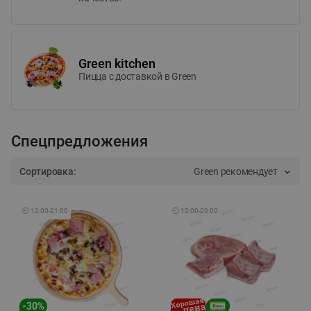
Green kitchen
Пицца c доставкой в Green
Спецпредложения
Сортировка:
Green рекомендует
🕘
12:00
-
21:00
🕘
12:00
-
20:00
-
30
%