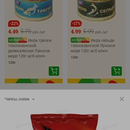
-
22
%
-
17
%
5.79
5.99
4.49
4.99
руб./
шт
руб./
шт
Икра трески
Икра сельди
тихоокеанской
тихоокеанской Лунское
деликатесная Лунское
море 120г ж/б ключ
море 120г ж/б ключ
120г
120г
Чипсы, снеки