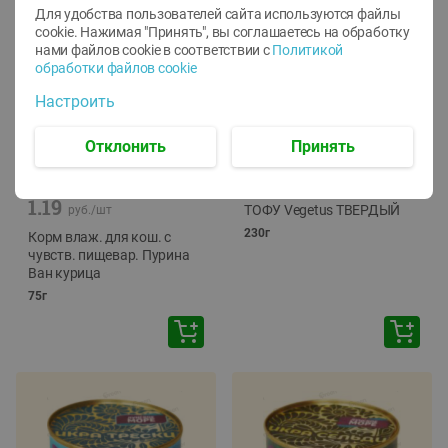
Для удобства пользователей сайта используются файлы
cookie. Нажимая "Принять", вы соглашаетесь
на обработку
нами файлов cookie в соответствии с
Политикой
обработки файлов cookie
Настроить
Отклонить
Принять
-
12
%
-
24
%
6.59
4.99
1.05
руб./
шт
руб./
шт
1.19
ТОФУ Vegetus ТВЕРДЫЙ
руб./
шт
230г
Корм влаж. для кош. с
чувств. пищевар. Пурина
Ван курица
75г