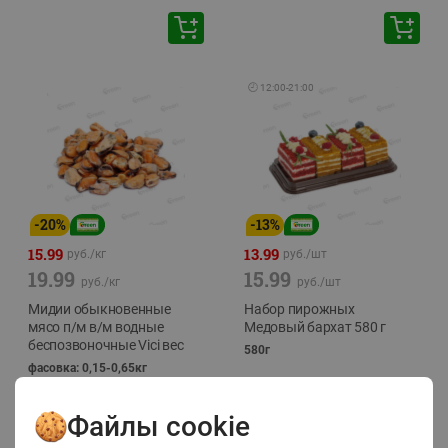
🕘
12:00
-
21:00
-
20
%
-
13
%
15.99
13.99
руб./
кг
руб./
шт
19.99
15.99
руб./
кг
руб./
шт
Мидии обыкновенные
Набор пирожных
мясо п/м в/м водные
Медовый бархат 580 г
беспозвоночные Vici вес
580г
фасовка: 0,15-0,65кг
Файлы cookie