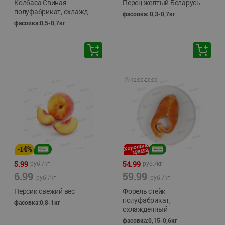
Колбаса Свиная
Перец желтый Беларусь
полуфабрикат, охлажд
фасовка: 0,3-0,7кг
фасовка:0,5-0,7кг
🕘
12:00
-
20:00
-
14
%
5.99
54.99
руб./
кг
руб./
кг
6.99
59.99
руб./
кг
руб./
кг
Персик свежий вес
Форель стейк
полуфабрикат,
фасовка:0,8-1кг
охлажденный
фасовка:0,15-0,6кг