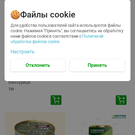
Файлы cookie
Для удобства пользователей сайта используются файлы
cookie. Нажимая "Принять", вы соглашаетесь
на обработку
нами файлов cookie в соответствии с
Политикой
обработки файлов cookie
-
12
%
-
24
%
Настроить
6.59
4.99
1.05
руб./
шт
руб./
шт
1.19
ТОФУ Vegetus ТВЕРДЫЙ
руб./
шт
Отклонить
Принять
230г
Корм влаж. для кош. с
чувств. пищевар. Пурина
Ван курица
75г