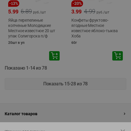
-
13
%
-
20
%
6.89
4.99
5.99
3.99
руб./
шт
руб./
шт
Яйца перепелиные
Конфеты фруктово-
копченые Молодецкие
ягодные Местное
Местное известное 20 шт
известное яблоко-тыква
упак Солигорска п/ф
Хоба
20шт в уп
60г
Показано 1-14 из 78
Показать 15-28 из 78
Каталог товаров
Специально для вас