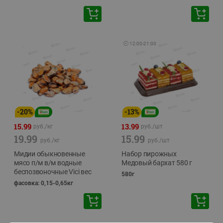
🕘
12:00
-
21:00
-
20
%
-
13
%
15.99
13.99
руб./
кг
руб./
шт
19.99
15.99
руб./
кг
руб./
шт
Мидии обыкновенные
Набор пирожных
мясо п/м в/м водные
Медовый бархат 580 г
беспозвоночные Vici вес
580г
фасовка: 0,15-0,65кг