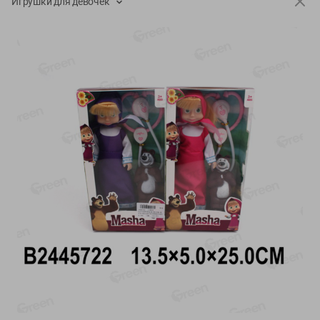
Игрушки для девочек
О сервисе
Настройки файлов cookie
Мой Green
Приложение Green c
доставкой и бонусной картой
App
Google
AppGallery
Store
Play
+375 44 560-60-61
Время работы Call-центра: Пн.- Пт. с 09.00 до 17.00, СБ, ВС -
выходной
shop@green-market.by
Пишите нам свои вопросы, предложения и комментарии