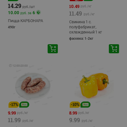
14.29
10.49
руб./
кг
руб./
шт
11.49
10.00
6
руб. за
руб./
кг
Пицца КАРБОНАРА
Свинина 1 с.
полуфабрикат,
490г
охлажденный 1 кг
фасовка: 1-2кг
🕘
12:00
-
20:00
-
17
%
-
10
%
9.99
8.99
руб./
кг
руб./
кг
11.99
9.99
руб./
кг
руб./
кг