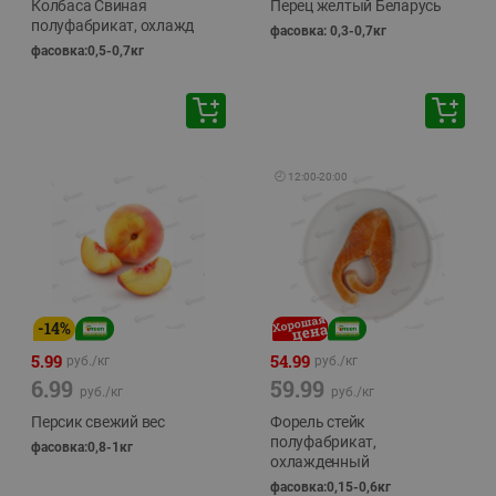
Колбаса Свиная
Перец желтый Беларусь
полуфабрикат, охлажд
фасовка: 0,3-0,7кг
фасовка:0,5-0,7кг
🕘
12:00
-
20:00
-
14
%
5.99
54.99
руб./
кг
руб./
кг
6.99
59.99
руб./
кг
руб./
кг
Персик свежий вес
Форель стейк
полуфабрикат,
фасовка:0,8-1кг
охлажденный
фасовка:0,15-0,6кг