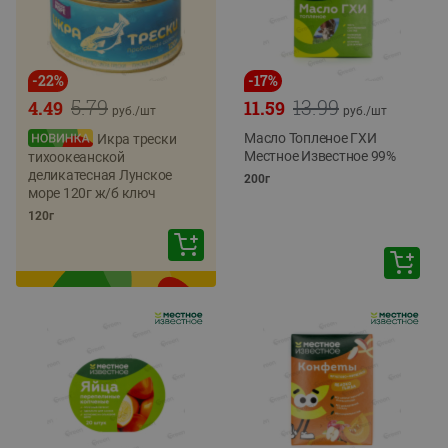
-
22
%
-
17
%
5.79
13.99
4.49
11.59
руб./
шт
руб./
шт
Масло Топленое ГХИ
Икра трески
Местное Известное 99%
тихоокеанской
деликатесная Лунское
200г
море 120г ж/б ключ
120г