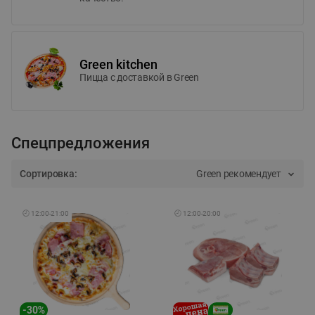
Green kitchen
Пицца c доставкой в Green
Спецпредложения
Сортировка:
Green рекомендует
🕘
12:00
-
21:00
🕘
12:00
-
20:00
-
30
%