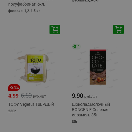
фасовка:3,5-6кг
полуфабрикат, охл.
фасовка: 1,2-1,5 кг
1
-
24
%
6.59
9.90
4.99
руб./
шт
руб./
шт
ТОФУ Vegetus ТВЕРДЫЙ
Шоколад молочный
BONGENIE Соленая
230г
карамель 85г
85г