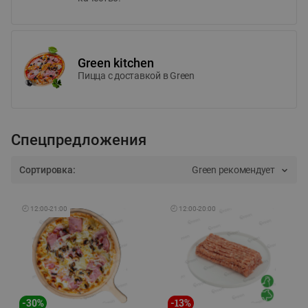
Green kitchen
Пицца c доставкой в Green
Спецпредложения
Сортировка:
Green рекомендует
🕘
12:00
-
21:00
🕘
12:00
-
20:00
-
30
%
-
13
%