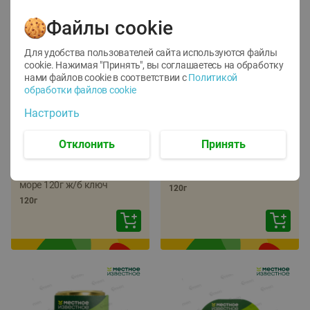
Файлы cookie
Для удобства пользователей сайта используются файлы
cookie. Нажимая "Принять", вы соглашаетесь
на обработку
нами файлов cookie в соответствии с
Политикой
обработки файлов cookie
-
22
%
-
17
%
Настроить
5.79
5.99
4.49
4.99
руб./
шт
руб./
шт
Отклонить
Принять
Икра трески
Икра сельди
тихоокеанской
тихоокеанской Лунское
деликатесная Лунское
море 120г ж/б ключ
море 120г ж/б ключ
120г
120г