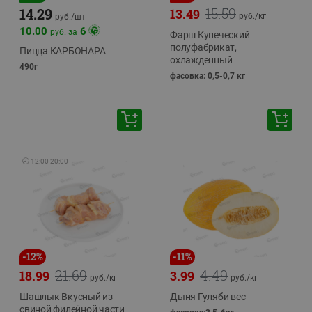
15.59
14.29
13.49
руб./
кг
руб./
шт
10.00
6
руб. за
Фарш Купеческий
полуфабрикат,
Пицца КАРБОНАРА
охлажденный
490г
фасовка: 0,5-0,7 кг
🕘
12:00
-
20:00
-
12
%
-
11
%
21.69
4.49
18.99
3.99
руб./
кг
руб./
кг
Шашлык Вкусный из
Дыня Гуляби вес
свиной филейной части