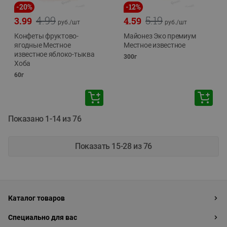
-
20
%
-
12
%
4.99
5.19
3.99
4.59
руб./
шт
руб./
шт
Конфеты фруктово-
Майонез Эко премиум
ягодные Местное
Местное известное
известное яблоко-тыква
300г
Хоба
60г
Показано 1-14 из 76
Показать 15-28 из 76
Каталог товаров
Специально для вас