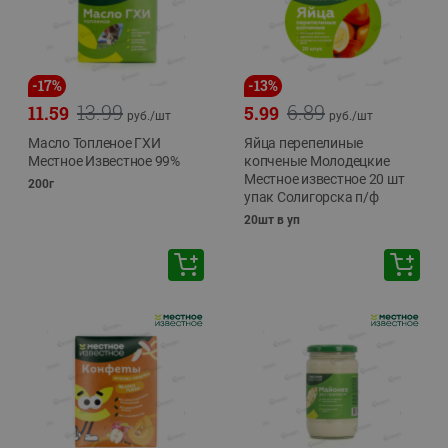
-
17
%
-
13
%
13.99
6.89
11.59
5.99
руб./
шт
руб./
шт
Масло Топленое ГХИ
Яйца перепелиные
Местное Известное 99%
копченые Молодецкие
Местное известное 20 шт
200г
упак Солигорска п/ф
20шт в уп