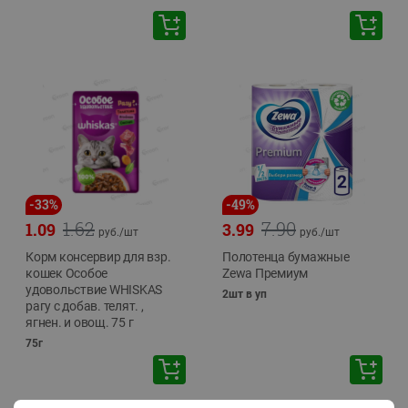
-
33
%
-
49
%
1.62
7.90
1.09
3.99
руб./
шт
руб./
шт
Корм консервир для взр.
Полотенца бумажные
кошек Особое
Zewa Премиум
удовольствие WHISKAS
2шт в уп
рагу с добав. телят. ,
ягнен. и овощ. 75 г
75г