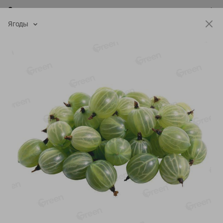
О сервисе
Ягоды
Настройки файлов cookie
Мой Green
Приложение Green c
доставкой и бонусной картой
App
Google
AppGallery
Store
Play
+375 44 560-60-61
Call-центр работает с 9:00 до 21:00 ежедневно
shop@green-market.by
Пишите нам свои вопросы, предложения и комментарии
Вакансии
👋