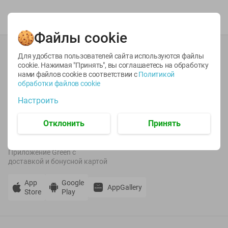
Файлы cookie
Каталог товаров
Для удобства пользователей сайта используются файлы
cookie. Нажимая "Принять", вы соглашаетесь
на обработку
Специально для вас
нами файлов cookie в соответствии с
Политикой
обработки файлов cookie
О сервисе
Настроить
Настройки файлов cookie
Отклонить
Принять
Мой Green
Приложение Green c
доставкой и бонусной картой
App
Google
AppGallery
Store
Play