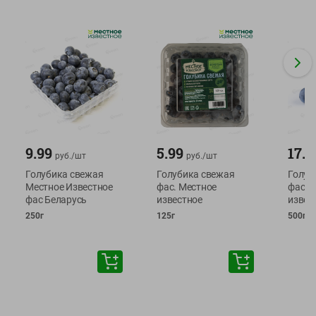
9.99
5.99
17.9
руб./
шт
руб./
шт
Голубика свежая
Голубика свежая
Голуб
Местное Известное
фас. Местное
фас М
фас Беларусь
известное
извес
250г
125г
500г