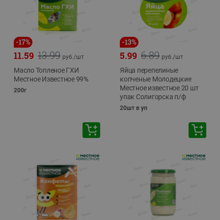
-
17
%
-
13
%
13.99
6.89
11.59
5.99
руб./
шт
руб./
шт
Масло Топленое ГХИ
Яйца перепелиные
Местное Известное 99%
копченые Молодецкие
Местное известное 20 шт
200г
упак Солигорска п/ф
20шт в уп