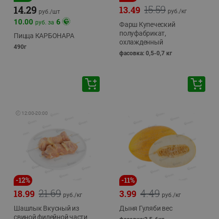
15.59
14.29
13.49
руб./
кг
руб./
шт
10.00
6
руб. за
Фарш Купеческий
полуфабрикат,
Пицца КАРБОНАРА
охлажденный
490г
фасовка: 0,5-0,7 кг
🕘
12:00
-
20:00
-
12
%
-
11
%
21.69
4.49
18.99
3.99
руб./
кг
руб./
кг
Шашлык Вкусный из
Дыня Гуляби вес
свиной филейной части