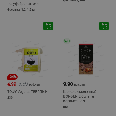
фасовка:3,5-6кг
полуфабрикат, охл.
фасовка: 1,2-1,5 кг
1
-
24
%
6.59
9.90
4.99
руб./
шт
руб./
шт
ТОФУ Vegetus ТВЕРДЫЙ
Шоколад молочный
BONGENIE Соленая
230г
карамель 85г
85г