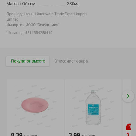
Масса / Объем
330мл
Корпоративный сайт Green
Производитель:
Houseware Trade Export Import
Limited
Импортер:
ИООО "Белбогемия"
Штрихкод:
4814554288410
©
2026
ООО «ГРИНрозница» - Доставка продуктов питания в
Минске.
Юридическая информация и условия пользовательского
Покупают вместе
Описание товара
соглашения
Номер уполномоченных рассматривать обращения покупателей в
соответствии с законодательством об обращениях граждан и
юридических лиц: Отдел торговли и услуг Администрации
Фрунзенского района г. Минска + 375 17 272 73 84 .
Номер и адрес электронной почты лица, уполномоченного
продавцом рассматривать обращения покупателей о нарушении их
прав, предусмотренных законодательством о защите прав
потребителей: +375 44 560-60-61, shop@green-dostavka.by.
Способы оплаты товара:
-
10
1) наличными денежными средствами экспедитору;
8.39
3.99
3.7