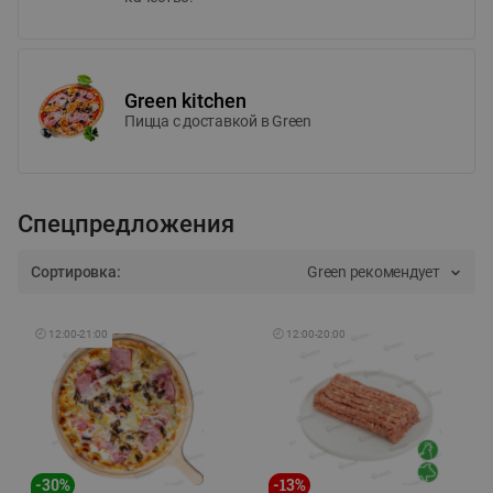
Green kitchen
Пицца c доставкой в Green
Спецпредложения
Сортировка:
Green рекомендует
🕘
12:00
-
21:00
🕘
12:00
-
20:00
-
30
%
-
13
%