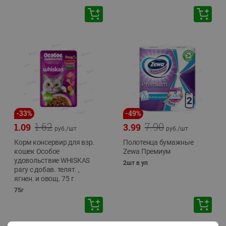
-
33
%
-
49
%
1.62
7.90
1.09
3.99
руб./
шт
руб./
шт
Корм консервир для взр.
Полотенца бумажные
кошек Особое
Zewa Премиум
удовольствие WHISKAS
2шт в уп
рагу с добав. телят. ,
ягнен. и овощ. 75 г
75г