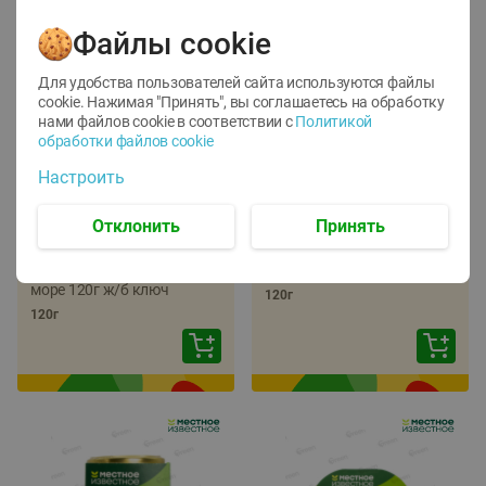
Файлы cookie
Для удобства пользователей сайта используются файлы
cookie. Нажимая "Принять", вы соглашаетесь
на обработку
нами файлов cookie в соответствии с
Политикой
обработки файлов cookie
-
22
%
-
17
%
Настроить
5.79
5.99
4.49
4.99
руб./
шт
руб./
шт
Отклонить
Принять
Икра трески
Икра сельди
тихоокеанской
тихоокеанской Лунское
деликатесная Лунское
море 120г ж/б ключ
море 120г ж/б ключ
120г
120г