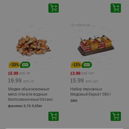
🕘
12:00
-
21:00
-
20
%
-
13
%
15.99
13.99
руб./
кг
руб./
шт
19.99
15.99
руб./
кг
руб./
шт
Мидии обыкновенные
Набор пирожных
мясо п/м в/м водные
Медовый бархат 580 г
беспозвоночные Vici вес
580г
фасовка: 0,15-0,65кг