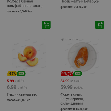
Колбаса Свиная
Перец желтый Беларусь
полуфабрикат, охлажд
фасовка: 0,3-0,7кг
фасовка:0,5-0,7кг
🕘
12:00
-
20:00
-
14
%
5.99
54.99
руб./
кг
руб./
кг
6.99
59.99
руб./
кг
руб./
кг
Персик свежий вес
Форель стейк
полуфабрикат,
фасовка:0,8-1кг
охлажденный
фасовка:0,15-0,6кг