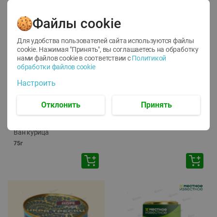
Файлы cookie
Для удобства пользователей сайта используются файлы
cookie. Нажимая "Принять", вы соглашаетесь
на обработку
нами файлов cookie в соответствии с
Политикой
обработки файлов cookie
-
12
%
-
24
%
Настроить
6.59
4.99
1.05
руб./
шт
руб./
шт
1.19
ТОФУ Vegetus ТВЕРДЫЙ
руб./
шт
Отклонить
Принять
230г
Корм влаж. для кош. с
чувств. пищевар. Пурина
Ван курица
75г