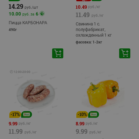
14.29
10.49
руб./
кг
руб./
шт
11.49
10.00
6
руб. за
руб./
кг
Пицца КАРБОНАРА
Свинина 1 с.
полуфабрикат,
490г
охлажденный 1 кг
фасовка: 1-2кг
🕘
12:00
-
20:00
-
17
%
-
10
%
9.99
8.99
руб./
кг
руб./
кг
11.99
9.99
руб./
кг
руб./
кг