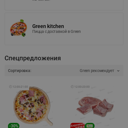
Green kitchen
Пицца c доставкой в Green
Спецпредложения
Сортировка:
Green рекомендует
🕘
12:00
-
21:00
🕘
12:00
-
20:00
-
30
%