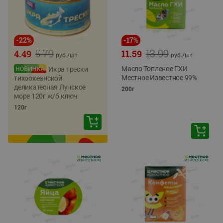
-
22
%
-
17
%
5.79
13.99
4.49
11.59
руб./
шт
руб./
шт
Масло Топленое ГХИ
Икра трески
Местное Известное 99%
тихоокеанской
деликатесная Лунское
200г
море 120г ж/б ключ
120г