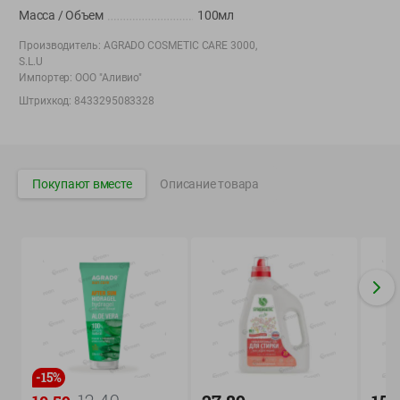
Вакансии
👋
Масса / Объем
100мл
Корпоративный сайт Green
Производитель:
AGRADO COSMETIC CARE 3000,
S.L.U
Импортер:
ООО "Аливио"
Штрихкод:
8433295083328
©
2026
ООО «ГРИНрозница» - Доставка продуктов питания в
Минске.
Юридическая информация и условия пользовательского
Покупают вместе
Описание товара
соглашения
Номер уполномоченных рассматривать обращения покупателей в
соответствии с законодательством об обращениях граждан и
юридических лиц: Отдел торговли и услуг Администрации
Фрунзенского района г. Минска + 375 17 272 73 84 .
Номер и адрес электронной почты лица, уполномоченного
продавцом рассматривать обращения покупателей о нарушении их
прав, предусмотренных законодательством о защите прав
потребителей: +375 44 560-60-61, shop@green-dostavka.by.
-
15
%
Способы оплаты товара: