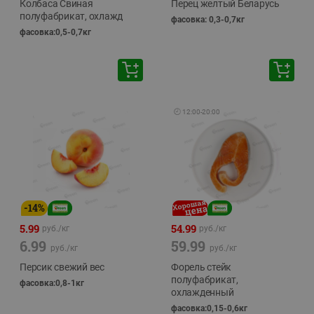
Колбаса Свиная
Перец желтый Беларусь
полуфабрикат, охлажд
фасовка: 0,3-0,7кг
фасовка:0,5-0,7кг
🕘
12:00
-
20:00
-
14
%
5.99
54.99
руб./
кг
руб./
кг
6.99
59.99
руб./
кг
руб./
кг
Персик свежий вес
Форель стейк
полуфабрикат,
фасовка:0,8-1кг
охлажденный
фасовка:0,15-0,6кг