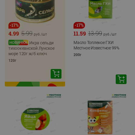
-
17
%
-
17
%
5.99
13.99
4.99
11.59
руб./
шт
руб./
шт
Масло Топленое ГХИ
Икра сельди
Местное Известное 99%
тихоокеанской Лунское
море 120г ж/б ключ
200г
120г