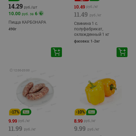
14.29
10.49
руб./
кг
руб./
шт
11.49
10.00
6
руб. за
руб./
кг
Пицца КАРБОНАРА
Свинина 1 с.
полуфабрикат,
490г
охлажденный 1 кг
фасовка: 1-2кг
🕘
12:00
-
20:00
-
17
%
-
10
%
9.99
8.99
руб./
кг
руб./
кг
11.99
9.99
руб./
кг
руб./
кг