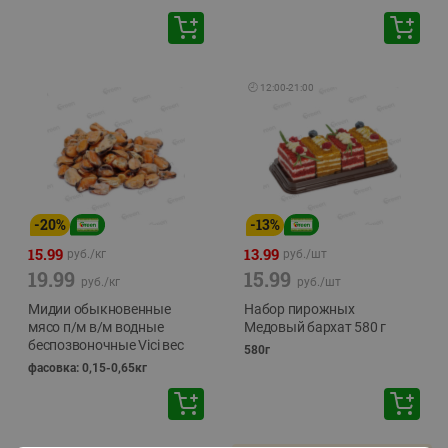
🕘
12:00
-
21:00
-
20
%
-
13
%
15.99
13.99
руб./
кг
руб./
шт
19.99
15.99
руб./
кг
руб./
шт
Мидии обыкновенные
Набор пирожных
мясо п/м в/м водные
Медовый бархат 580 г
беспозвоночные Vici вес
580г
фасовка: 0,15-0,65кг