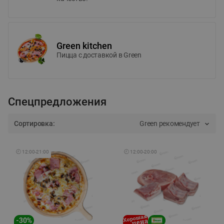
Green kitchen
Пицца c доставкой в Green
Спецпредложения
Сортировка:
Green рекомендует
🕘
12:00
-
21:00
🕘
12:00
-
20:00
-
30
%