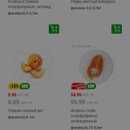
Колбаса Свиная
Перец желтый Беларусь
полуфабрикат, охлажд
фасовка: 0,3-0,7кг
фасовка:0,5-0,7кг
🕘
12:00
-
20:00
-
14
%
5.99
54.99
руб./
кг
руб./
кг
6.99
59.99
руб./
кг
руб./
кг
Персик свежий вес
Форель стейк
полуфабрикат,
фасовка:0,8-1кг
охлажденный
фасовка:0,15-0,6кг