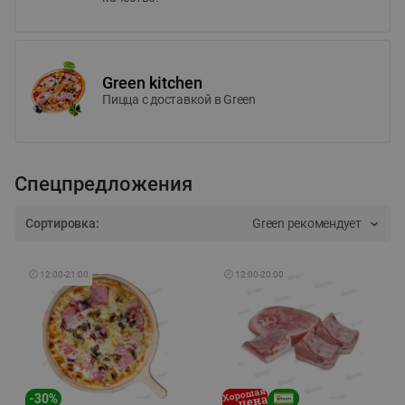
Green kitchen
Пицца c доставкой в Green
Спецпредложения
Сортировка:
Green рекомендует
🕘
12:00
-
21:00
🕘
12:00
-
20:00
-
30
%