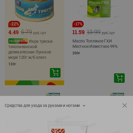
-
22
%
-
17
%
5.79
13.99
4.49
11.59
руб./
шт
руб./
шт
Масло Топленое ГХИ
Икра трески
Местное Известное 99%
тихоокеанской
деликатесная Лунское
200г
море 120г ж/б ключ
120г
Средства для ухода за руками и ногами