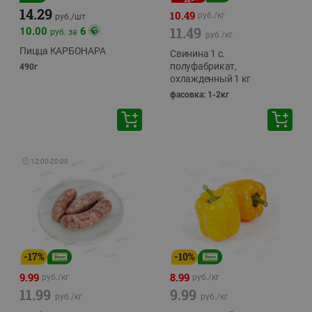
14.29
10.49
руб./
кг
руб./
шт
11.49
10.00
6
руб. за
руб./
кг
Пицца КАРБОНАРА
Свинина 1 с.
полуфабрикат,
490г
охлажденный 1 кг
фасовка: 1-2кг
🕘
12:00
-
20:00
-
17
%
-
10
%
9.99
8.99
руб./
кг
руб./
кг
11.99
9.99
руб./
кг
руб./
кг