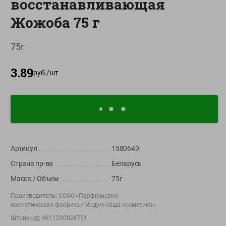
восстанавливающая
О сервисе
Жожоба 75 г
Настройки файлов cookie
75г
Мой Green
3.89
Приложение Green c
руб./
шт
доставкой и бонусной картой
App
Google
AppGallery
Store
Play
Артикул
1580649
+375 44 560-60-61
Страна пр-ва
Беларусь
Время работы Call-центра: Пн.- Пт. с 09.00 до 17.00, СБ, ВС -
выходной
Масса / Объем
75г
Производитель:
СОАО «Парфюмерно-
shop@green-market.by
косметическая фабрика «Модум-наша косметика»
Пишите нам свои вопросы, предложения и комментарии
Штрихкод:
4811230024751