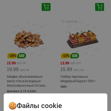
🕘
12:00
-
21:00
-
20
%
-
13
%
15.99
13.99
руб./
кг
руб./
шт
19.99
15.99
руб./
кг
руб./
шт
Мидии обыкновенные
Набор пирожных
мясо п/м в/м водные
Медовый бархат 580 г
беспозвоночные Vici вес
580г
фасовка: 0,15-0,65кг
Файлы cookie