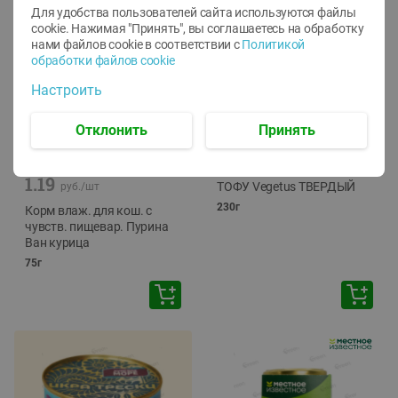
Для удобства пользователей сайта используются файлы
cookie. Нажимая "Принять", вы соглашаетесь
на обработку
нами файлов cookie в соответствии с
Политикой
обработки файлов cookie
Настроить
Отклонить
Принять
-
12
%
-
24
%
6.59
4.99
1.05
руб./
шт
руб./
шт
1.19
ТОФУ Vegetus ТВЕРДЫЙ
руб./
шт
230г
Корм влаж. для кош. с
чувств. пищевар. Пурина
Ван курица
75г