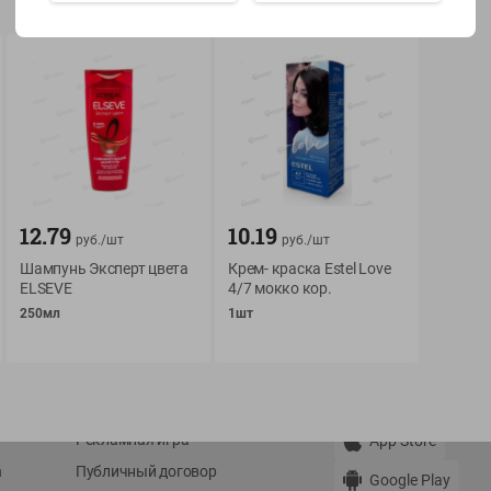
Показать 15-28 из 77
О сервисе
Мой Green
12.79
10.19
руб./
шт
руб./
шт
Оплата
История покупок
Шампунь Эксперт цвета
Крем- краска Estel Love
Условия доставки
Мои товары
ELSEVE
4/7 мокко кор.
Возврат товара
250мл
1шт
Обратная связь
Оформление заказа
Приложение Green c
Приемка товара
доставкой и бонусно
Самовывоз
Рекламная игра
App Store
n
Публичный договор
Google Play