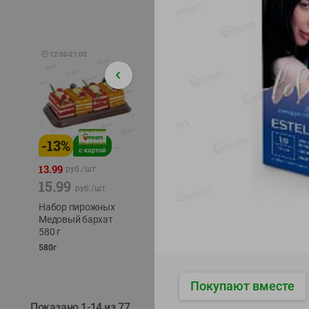
🕘
12:00
-
21:00
-
13
%
-
12
%
-
24
%
4.99
13.99
1.05
руб./
шт
руб./
шт
15.99
1.19
ТОФУ V
руб./
шт
руб./
шт
ТВЕРД
Набор пирожных
Корм влаж. для
230г
Медовый бархат
кош. с чувств.
580 г
пищевар. Пурина
Ван курица
580г
75г
Покупают вместе
Показано 1-14 из 77