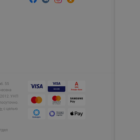
аб. 55
несена
2012.
УНП
лосуточно.
e»
с целью
тдел