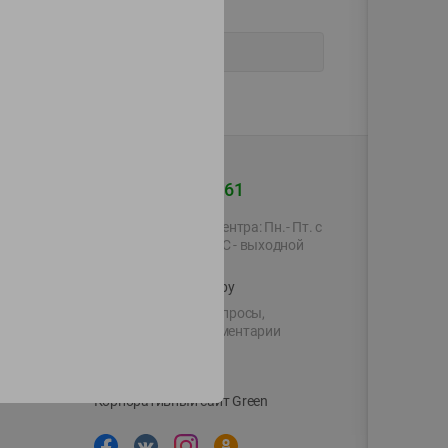
+375 44 560-60-61
Время работы Call-центра: Пн.- Пт. с
09.00 до 17.00, СБ, ВС - выходной
shop@green-market.by
Пишите нам свои вопросы,
предложения и комментарии
й картой
Вакансии
👋
Корпоративный сайт Green