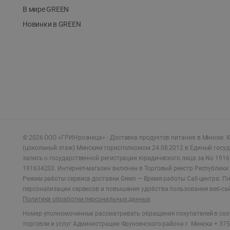
В мире GREEN
Новинки в GREEN
©
2026
ООО «ГРИНрозница» - Доставка продуктов питания в Минске.
Ю
(цокольный этаж) Минским горисполкомом 24.08.2012 в Единый госу
запись о государственной регистрации юридического лица за No 1916
191634233. Интернет-магазин включен в Торговый реестр Республики 
Режим работы сервиса доставки Green —
Время работы Call-центра: Пн.
персонализации сервисов и повышения удобства пользования веб-са
Политика обработки персональных данных
Номер уполномоченных рассматривать обращения покупателей в соот
торговли и услуг Администрации Фрунзенского района г. Минска + 375 