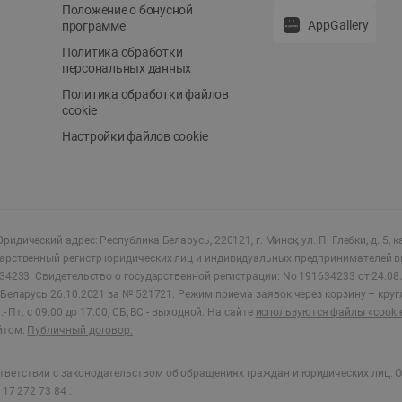
Положение о бонусной
AppGallery
программе
Политика обработки
персональных данных
Политика обработки файлов
cookie
Настройки файлов cookie
ридический адрес: Республика Беларусь, 220121, г. Минск, ул. П. Глебки, д. 5, к
дарственный регистр юридических лиц и индивидуальных предпринимателей в
34233.
Свидетельство о государственной регистрации: No 191634233 от 24.08.
Беларусь 26.10.2021 за № 521721. Режим приема заявок через корзину – круг
- Пт. с 09.00 до 17.00, СБ, ВС - выходной
.
На сайте
используются файлы «cooki
йтом.
Публичный договор.
ветствии с законодательством об обращениях граждан и юридических лиц: О
17 272 73 84 .