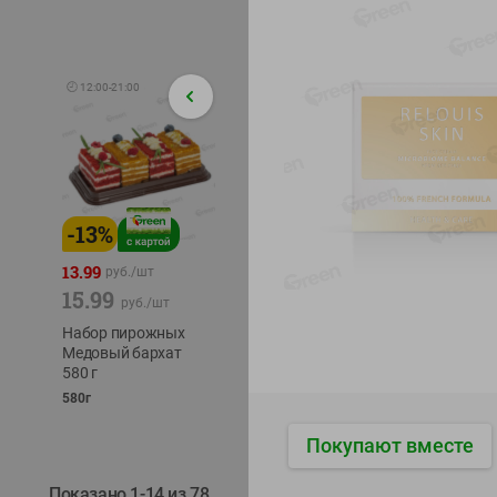
🕘
12:00
-
21:00
-
13
%
-
12
%
-
24
%
4.99
13.99
1.05
руб./
шт
руб./
шт
15.99
1.19
ТОФУ V
руб./
шт
руб./
шт
ТВЕРД
Набор пирожных
Корм влаж. для
230г
Медовый бархат
кош. с чувств.
580 г
пищевар. Пурина
Ван курица
580г
75г
Покупают вместе
Показано 1-14 из 78