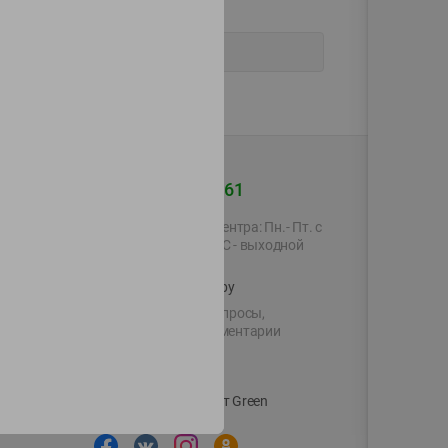
+375 44 560-60-61
Время работы Call-центра: Пн.- Пт. с
09.00 до 17.00, СБ, ВС - выходной
shop@green-market.by
Пишите нам свои вопросы,
предложения и комментарии
й картой
Вакансии
👋
Корпоративный сайт Green