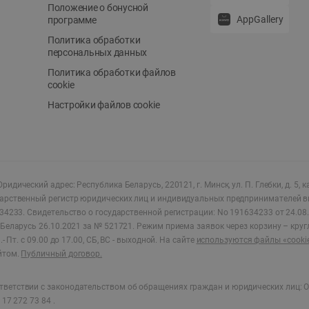
Положение о бонусной
AppGallery
программе
Политика обработки
персональных данных
Политика обработки файлов
cookie
Настройки файлов cookie
ридический адрес: Республика Беларусь, 220121, г. Минск, ул. П. Глебки, д. 5, к
дарственный регистр юридических лиц и индивидуальных предпринимателей в
34233.
Свидетельство о государственной регистрации: No 191634233 от 24.08.
Беларусь 26.10.2021 за № 521721. Режим приема заявок через корзину – круг
- Пт. с 09.00 до 17.00, СБ, ВС - выходной
.
На сайте
используются файлы «cooki
йтом.
Публичный договор.
ветствии с законодательством об обращениях граждан и юридических лиц: О
17 272 73 84 .