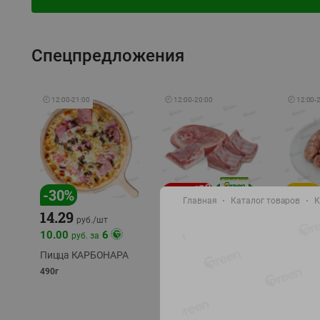
Спецпредложения
🕘
12:00
-
21:00
🕘
12:00
-
20:00
🕘
12:00
-
-
17
%
-
30
%
Главная
Каталог товаров
К
14.29
10.49
9.99
руб./
кг
руб
руб./
шт
11.49
11.99
10.00
6
руб. за
руб./
кг
Пицца КАРБОНАРА
Свинина 1 с.
Колбас
полуфабрикат,
полуфа
490г
охлажденный 1 кг
охлажд
фасовка: 1-2кг
фасовка: