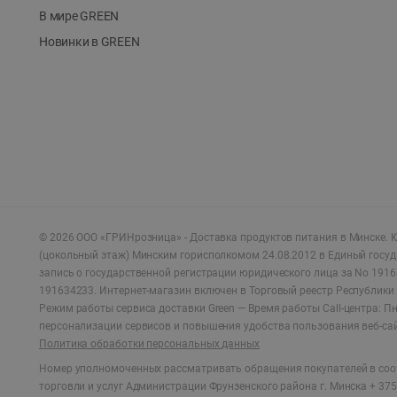
В мире GREEN
Новинки в GREEN
©
2026
ООО «ГРИНрозница» - Доставка продуктов питания в Минске.
Ю
(цокольный этаж) Минским горисполкомом 24.08.2012 в Единый госу
запись о государственной регистрации юридического лица за No 1916
191634233. Интернет-магазин включен в Торговый реестр Республики 
Режим работы сервиса доставки Green —
Время работы Call-центра: Пн.
персонализации сервисов и повышения удобства пользования веб-са
Политика обработки персональных данных
Номер уполномоченных рассматривать обращения покупателей в соот
торговли и услуг Администрации Фрунзенского района г. Минска + 375 