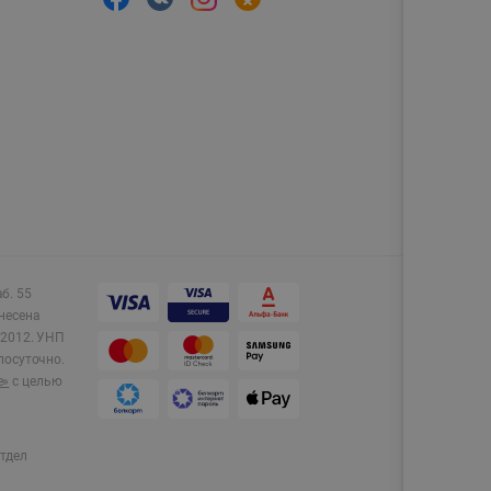
аб. 55
несена
2012.
УНП
лосуточно.
e»
с целью
тдел