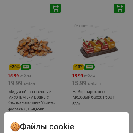
🕘
12:00
-
21:00
-
20
%
-
13
%
15.99
13.99
руб./
кг
руб./
шт
19.99
15.99
руб./
кг
руб./
шт
Мидии обыкновенные
Набор пирожных
мясо п/м в/м водные
Медовый бархат 580 г
беспозвоночные Vici вес
580г
фасовка: 0,15-0,65кг
Файлы cookie