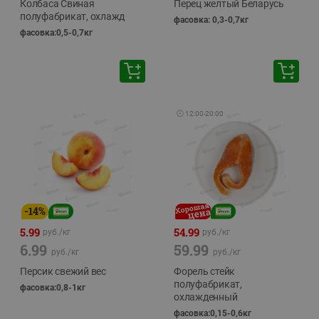
Колбаса Свиная
Перец желтый Беларусь
полуфабрикат, охлажд
фасовка: 0,3-0,7кг
фасовка:0,5-0,7кг
🕘
12:00
-
20:00
-
14
%
5.99
54.99
руб./
кг
руб./
кг
6.99
59.99
руб./
кг
руб./
кг
Персик свежий вес
Форель стейк
полуфабрикат,
фасовка:0,8-1кг
охлажденный
фасовка:0,15-0,6кг