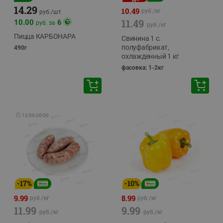
14.29
10.49
руб./
кг
руб./
шт
11.49
10.00
6
руб. за
руб./
кг
Пицца КАРБОНАРА
Свинина 1 с.
полуфабрикат,
490г
охлажденный 1 кг
фасовка: 1-2кг
🕘
12:00
-
20:00
-
17
%
-
10
%
9.99
8.99
руб./
кг
руб./
кг
11.99
9.99
руб./
кг
руб./
кг