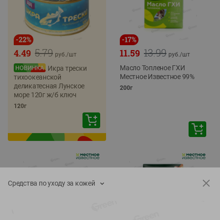
-
22
%
-
17
%
5.79
13.99
4.49
11.59
руб./
шт
руб./
шт
Масло Топленое ГХИ
Икра трески
Местное Известное 99%
тихоокеанской
деликатесная Лунское
200г
море 120г ж/б ключ
120г
Средства по уходу за кожей