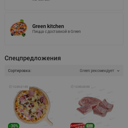
Green kitchen
Пицца c доставкой в Green
Спецпредложения
Сортировка:
Green рекомендует
🕘
12:00
-
21:00
🕘
12:00
-
20:00
-
30
%