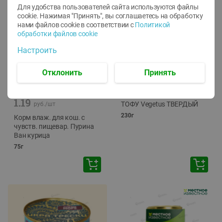
Для удобства пользователей сайта используются файлы
cookie. Нажимая "Принять", вы соглашаетесь
на обработку
нами файлов cookie в соответствии с
Политикой
обработки файлов cookie
Настроить
Отклонить
Принять
-
12
%
-
24
%
6.59
4.99
1.05
руб./
шт
руб./
шт
1.19
ТОФУ Vegetus ТВЕРДЫЙ
руб./
шт
230г
Корм влаж. для кош. с
чувств. пищевар. Пурина
Ван курица
75г