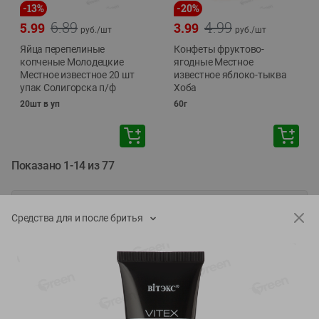
-
13
%
-
20
%
6.89
4.99
5.99
3.99
руб./
шт
руб./
шт
Яйца перепелиные
Конфеты фруктово-
копченые Молодецкие
ягодные Местное
Местное известное 20 шт
известное яблоко-тыква
упак Солигорска п/ф
Хоба
20шт в уп
60г
Показано 1-14 из 77
Показать 15-28 из 77
Средства для и после бритья
Каталог товаров
Специально для вас