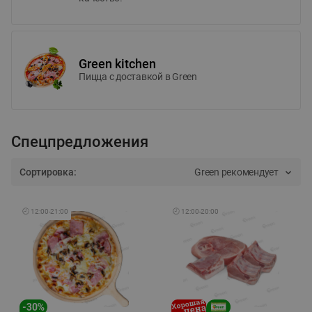
Green kitchen
Пицца c доставкой в Green
Спецпредложения
Сортировка:
Green рекомендует
🕘
12:00
-
21:00
🕘
12:00
-
20:00
-
30
%