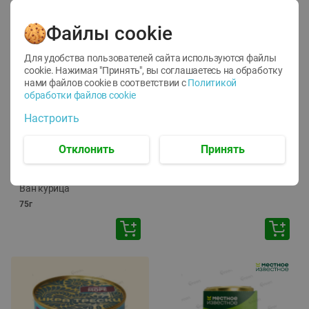
Файлы cookie
Для удобства пользователей сайта используются файлы
cookie. Нажимая "Принять", вы соглашаетесь
на обработку
нами файлов cookie в соответствии с
Политикой
обработки файлов cookie
-
12
%
-
24
%
Настроить
6.59
4.99
1.05
руб./
шт
руб./
шт
1.19
ТОФУ Vegetus ТВЕРДЫЙ
руб./
шт
Отклонить
Принять
230г
Корм влаж. для кош. с
чувств. пищевар. Пурина
Ван курица
75г