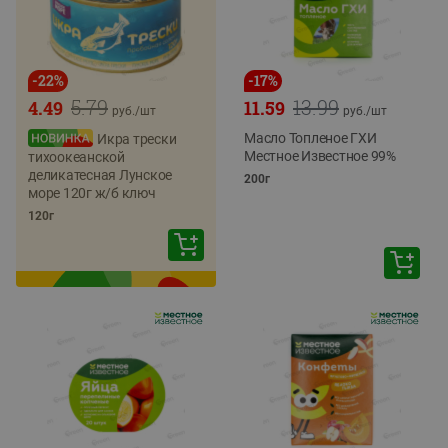
-
22
%
-
17
%
5.79
13.99
4.49
11.59
руб./
шт
руб./
шт
Масло Топленое ГХИ
Икра трески
Местное Известное 99%
тихоокеанской
деликатесная Лунское
200г
море 120г ж/б ключ
120г