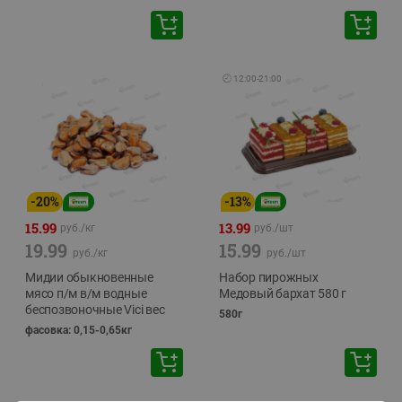
🕘
12:00
-
21:00
-
20
%
-
13
%
15.99
13.99
руб./
кг
руб./
шт
19.99
15.99
руб./
кг
руб./
шт
Мидии обыкновенные
Набор пирожных
мясо п/м в/м водные
Медовый бархат 580 г
беспозвоночные Vici вес
580г
фасовка: 0,15-0,65кг