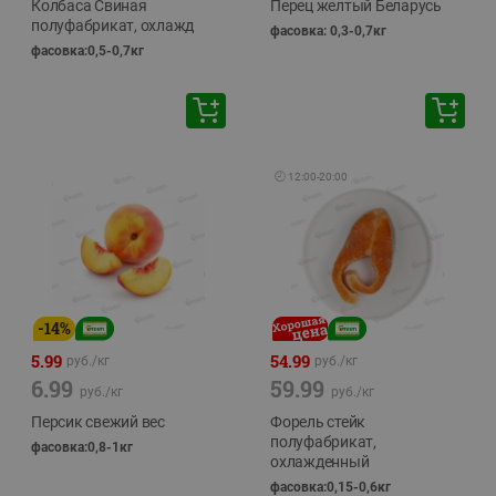
Колбаса Свиная
Перец желтый Беларусь
полуфабрикат, охлажд
фасовка: 0,3-0,7кг
фасовка:0,5-0,7кг
🕘
12:00
-
20:00
-
14
%
5.99
54.99
руб./
кг
руб./
кг
6.99
59.99
руб./
кг
руб./
кг
Персик свежий вес
Форель стейк
полуфабрикат,
фасовка:0,8-1кг
охлажденный
фасовка:0,15-0,6кг