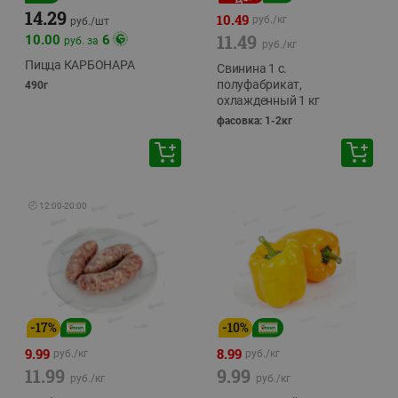
14.29
10.49
руб./
кг
руб./
шт
11.49
10.00
6
руб. за
руб./
кг
Пицца КАРБОНАРА
Свинина 1 с.
полуфабрикат,
490г
охлажденный 1 кг
фасовка: 1-2кг
🕘
12:00
-
20:00
-
17
%
-
10
%
9.99
8.99
руб./
кг
руб./
кг
11.99
9.99
руб./
кг
руб./
кг