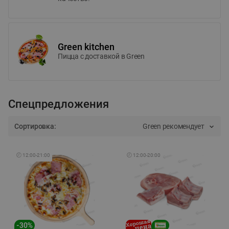
Green kitchen
Пицца c доставкой в Green
Спецпредложения
Сортировка:
Green рекомендует
🕘
12:00
-
21:00
🕘
12:00
-
20:00
-
30
%