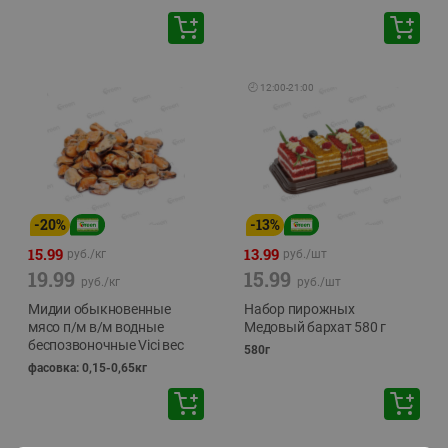
🕘
12:00
-
21:00
-
20
%
-
13
%
15.99
13.99
руб./
кг
руб./
шт
19.99
15.99
руб./
кг
руб./
шт
Мидии обыкновенные
Набор пирожных
мясо п/м в/м водные
Медовый бархат 580 г
беспозвоночные Vici вес
580г
фасовка: 0,15-0,65кг