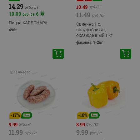
14.29
10.49
руб./
кг
руб./
шт
11.49
10.00
6
руб. за
руб./
кг
Пицца КАРБОНАРА
Свинина 1 с.
полуфабрикат,
490г
охлажденный 1 кг
фасовка: 1-2кг
🕘
12:00
-
20:00
-
17
%
-
10
%
9.99
8.99
руб./
кг
руб./
кг
11.99
9.99
руб./
кг
руб./
кг