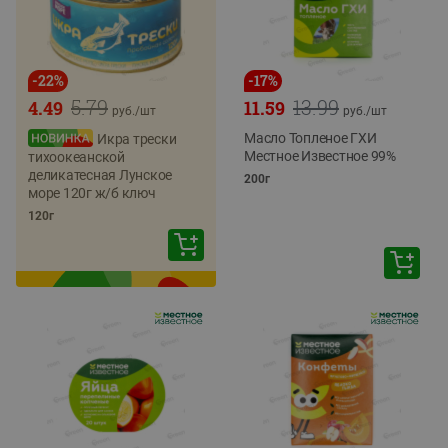
-
22
%
-
17
%
5.79
13.99
4.49
11.59
руб./
шт
руб./
шт
Масло Топленое ГХИ
Икра трески
Местное Известное 99%
тихоокеанской
деликатесная Лунское
200г
море 120г ж/б ключ
120г