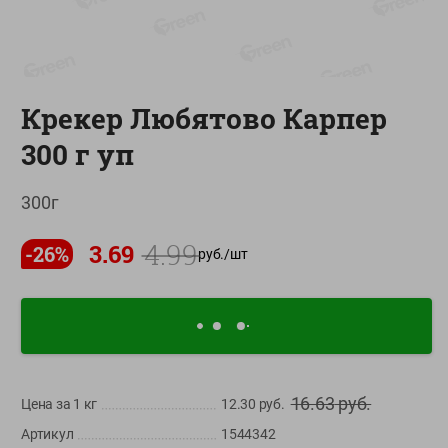
О сервисе
Настройки файлов cookie
Мой Green
Крекер Любятово Карпер
Приложение Green c
300 г уп
доставкой и бонусной картой
App
Google
300г
AppGallery
Store
Play
4.99
3.69
-
26
%
руб./
шт
+375 44 560-60-61
Время работы Call-центра: Пн.- Пт. с 09.00 до 17.00, СБ, ВС -
выходной
shop@green-market.by
16.63
руб.
Цена за 1
кг
12.30
руб.
Пишите нам свои вопросы, предложения и комментарии
Артикул
1544342