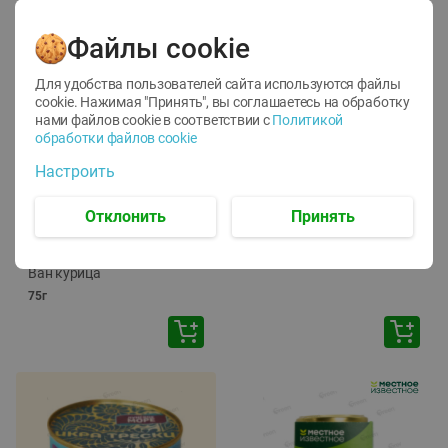
Файлы cookie
Для удобства пользователей сайта используются файлы
cookie. Нажимая "Принять", вы соглашаетесь
на обработку
нами файлов cookie в соответствии с
Политикой
обработки файлов cookie
-
12
%
-
24
%
Настроить
6.59
4.99
1.05
руб./
шт
руб./
шт
1.19
ТОФУ Vegetus ТВЕРДЫЙ
руб./
шт
Отклонить
Принять
230г
Корм влаж. для кош. с
чувств. пищевар. Пурина
Ван курица
75г