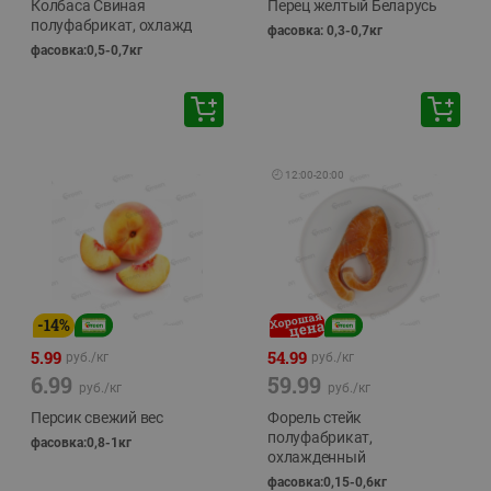
Колбаса Свиная
Перец желтый Беларусь
полуфабрикат, охлажд
фасовка: 0,3-0,7кг
фасовка:0,5-0,7кг
🕘
12:00
-
20:00
-
14
%
5.99
54.99
руб./
кг
руб./
кг
6.99
59.99
руб./
кг
руб./
кг
Персик свежий вес
Форель стейк
полуфабрикат,
фасовка:0,8-1кг
охлажденный
фасовка:0,15-0,6кг