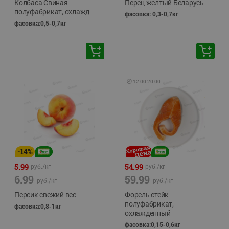
Колбаса Свиная
Перец желтый Беларусь
полуфабрикат, охлажд
фасовка: 0,3-0,7кг
фасовка:0,5-0,7кг
🕘
12:00
-
20:00
-
14
%
5.99
54.99
руб./
кг
руб./
кг
6.99
59.99
руб./
кг
руб./
кг
Персик свежий вес
Форель стейк
полуфабрикат,
фасовка:0,8-1кг
охлажденный
фасовка:0,15-0,6кг