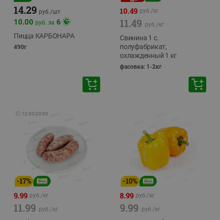
14.29
10.49
руб./
кг
руб./
шт
11.49
10.00
6
руб. за
руб./
кг
Пицца КАРБОНАРА
Свинина 1 с.
полуфабрикат,
490г
охлажденный 1 кг
фасовка: 1-2кг
🕘
12:00
-
20:00
-
17
%
-
10
%
9.99
8.99
руб./
кг
руб./
кг
11.99
9.99
руб./
кг
руб./
кг