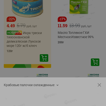
-
22
%
-
17
%
5.79
13.99
4.49
11.59
руб./
шт
руб./
шт
Масло Топленое ГХИ
Икра трески
Местное Известное 99%
тихоокеанской
деликатесная Лунское
200г
море 120г ж/б ключ
120г
Крабовые палочки охлажденные