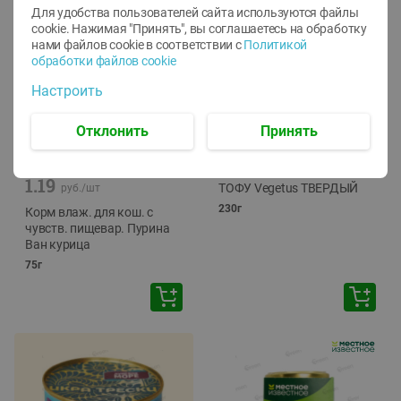
Для удобства пользователей сайта используются файлы
cookie. Нажимая "Принять", вы соглашаетесь
на обработку
нами файлов cookie в соответствии с
Политикой
обработки файлов cookie
Настроить
Отклонить
Принять
-
12
%
-
24
%
6.59
4.99
1.05
руб./
шт
руб./
шт
1.19
ТОФУ Vegetus ТВЕРДЫЙ
руб./
шт
230г
Корм влаж. для кош. с
чувств. пищевар. Пурина
Ван курица
75г