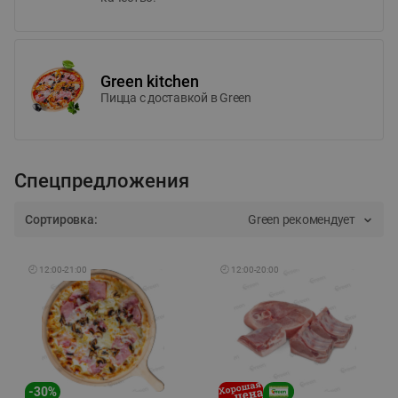
Green kitchen
Пицца c доставкой в Green
Спецпредложения
Сортировка:
Green рекомендует
🕘
12:00
-
21:00
🕘
12:00
-
20:00
-
30
%