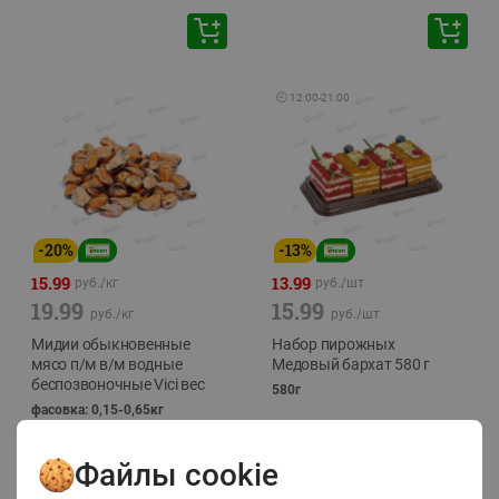
🕘
12:00
-
21:00
-
20
%
-
13
%
15.99
13.99
руб./
кг
руб./
шт
19.99
15.99
руб./
кг
руб./
шт
Мидии обыкновенные
Набор пирожных
мясо п/м в/м водные
Медовый бархат 580 г
беспозвоночные Vici вес
580г
фасовка: 0,15-0,65кг
Файлы cookie