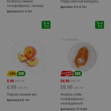
Колбаса Свиная
Перец желтый Беларусь
полуфабрикат, охлажд
фасовка: 0,3-0,7кг
фасовка:0,5-0,7кг
🕘
12:00
-
20:00
-
14
%
5.99
54.99
руб./
кг
руб./
кг
6.99
59.99
руб./
кг
руб./
кг
Персик свежий вес
Форель стейк
полуфабрикат,
фасовка:0,8-1кг
охлажденный
фасовка:0,15-0,6кг