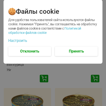
Файлы cookie
Для удобства пользователей сайта используются файлы
cookie. Нажимая "Принять", вы соглашаетесь
на обработку
нами файлов cookie в соответствии с
Политикой
обработки файлов cookie
-
12
%
-
24
%
Настроить
6.59
4.99
1.05
руб./
шт
руб./
шт
1.19
ТОФУ Vegetus ТВЕРДЫЙ
руб./
шт
Отклонить
Принять
230г
Корм влаж. для кош. с
чувств. пищевар. Пурина
Ван курица
75г