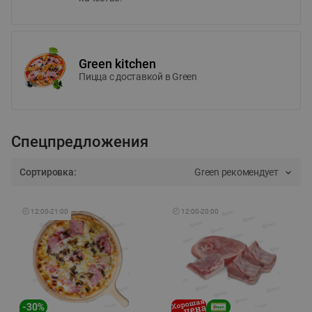
Green kitchen
Пицца c доставкой в Green
Спецпредложения
Сортировка:
Green рекомендует
🕘
12:00
-
21:00
🕘
12:00
-
20:00
-
30
%