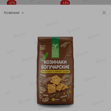
-
17
%
-
13
%
13.99
6.89
11.59
5.99
руб./
шт
руб./
шт
Козинаки
Масло Топленое ГХИ
Яйца перепелиные
Местное Известное 99%
копченые Молодецкие
Местное известное 20 шт
200г
упак Солигорска п/ф
20шт в уп
Показано 1-14 из 79
Показать 15-28 из 79
Каталог товаров
Специально для вас