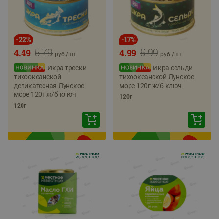
-
22
%
-
17
%
5.79
5.99
4.49
4.99
руб./
шт
руб./
шт
Икра трески
Икра сельди
тихоокеанской
тихоокеанской Лунское
деликатесная Лунское
море 120г ж/б ключ
море 120г ж/б ключ
120г
120г