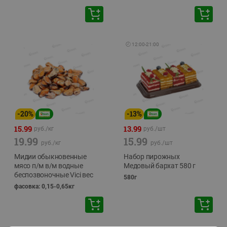
🕘
12:00
-
21:00
-
20
%
-
13
%
15.99
13.99
руб./
кг
руб./
шт
19.99
15.99
руб./
кг
руб./
шт
Мидии обыкновенные
Набор пирожных
мясо п/м в/м водные
Медовый бархат 580 г
беспозвоночные Vici вес
580г
фасовка: 0,15-0,65кг