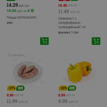
14.29
10.49
руб./
кг
руб./
шт
11.49
10.00
6
руб. за
руб./
кг
Пицца КАРБОНАРА
Свинина 1 с.
полуфабрикат,
490г
охлажденный 1 кг
фасовка: 1-2кг
🕘
12:00
-
20:00
-
17
%
-
10
%
9.99
8.99
руб./
кг
руб./
кг
11.99
9.99
руб./
кг
руб./
кг