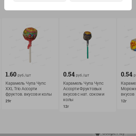
Показать 15-28 из 79
О сервисе
Мой Green
Оплата
История покупок
1.60
0.54
0.54
руб./
шт
руб./
шт
р
Условия доставки
Мои товары
Карамель Чупа Чупс
Карамель Чупа Чупс
Караме
Возврат товара
XXL Trio Ассорти
Ассорти Фруктовых
Мороже
Обратная связь
фруктов. вкусов и колы
вкусов с нат. соком и
вкусов
Оформление заказа
колы
29г
12г
Приложение Green c
Приемка товара
12г
доставкой и бонусно
Самовывоз
Рекламная игра
App Store
n
Публичный договор
Google Play