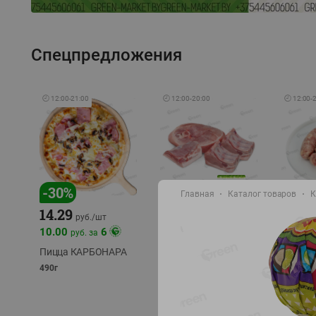
Спецпредложения
🕘
12:00
-
21:00
🕘
12:00
-
20:00
🕘
12:00
-
-
17
%
-
30
%
Главная
Каталог товаров
К
14.29
10.49
9.99
руб./
кг
руб
руб./
шт
11.49
11.99
10.00
6
руб. за
руб./
кг
Пицца КАРБОНАРА
Свинина 1 с.
Колбас
полуфабрикат,
полуфа
490г
охлажденный 1 кг
охлажд
фасовка: 1-2кг
фасовка: