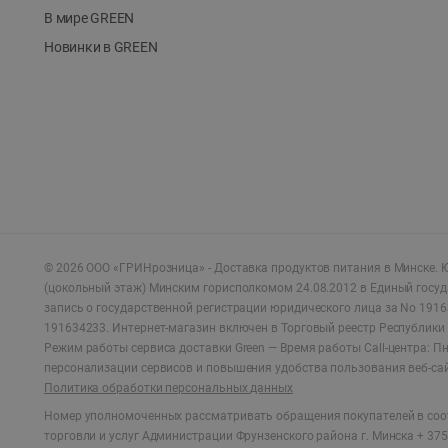
В мире GREEN
Новинки в GREEN
©
2026
ООО «ГРИНрозница» - Доставка продуктов питания в Минске.
Ю
(цокольный этаж) Минским горисполкомом 24.08.2012 в Единый госу
запись о государственной регистрации юридического лица за No 1916
191634233. Интернет-магазин включен в Торговый реестр Республики 
Режим работы сервиса доставки Green —
Время работы Call-центра: Пн.
персонализации сервисов и повышения удобства пользования веб-са
Политика обработки персональных данных
Номер уполномоченных рассматривать обращения покупателей в соот
торговли и услуг Администрации Фрунзенского района г. Минска + 375 