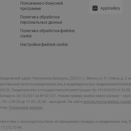
Положение о бонусной
AppGallery
программе
Политика обработки
персональных данных
Политика обработки файлов
cookie
Настройки файлов cookie
ридический адрес: Республика Беларусь, 220121, г. Минск, ул. П. Глебки, д. 5, к
дарственный регистр юридических лиц и индивидуальных предпринимателей в
34233.
Свидетельство о государственной регистрации: No 191634233 от 24.08.
Беларусь 26.10.2021 за № 521721. Режим приема заявок через корзину – круг
- Пт. с 09.00 до 17.00, СБ, ВС - выходной
.
На сайте
используются файлы «cooki
йтом.
Публичный договор.
ветствии с законодательством об обращениях граждан и юридических лиц: О
17 272 73 84 .