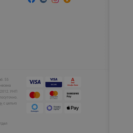
аб. 55
несена
2012.
УНП
лосуточно.
e»
с целью
тдел