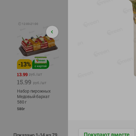
🕘
12:00
-
21:00
-
13
%
-
12
%
-
24
%
4.99
13.99
1.05
руб./
шт
руб./
шт
15.99
1.19
ТОФУ V
руб./
шт
руб./
шт
ТВЕРД
Набор пирожных
Корм влаж. для
230г
Медовый бархат
кош. с чувств.
580 г
пищевар. Пурина
Ван курица
580г
75г
Покупают вместе
Показано 1-14 из 79