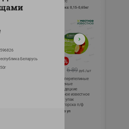
Vici вес
ощами
фасовка: 0,15-0,65кг
е
596826
еспублика Беларусь
-
17
%
-
13
%
50г
13.99
6.89
11.59
5.99
руб./
шт
руб./
шт
Масло Топленое
Яйца перепелиные
ГХИ Местное
копченые
Известное 99%
Молодецкие
Местное известное
200г
20 шт упак
Солигорска п/ф
20шт в уп