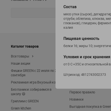
Состав
мясо утки (сырое), дегидрати
отруби, облепиха, клюква, м
глюканов), глицерин, фермен
калия
Пищевая ценность
белки 16; жиры 10; энергетич
Каталог товаров
Специально для вас
Все товары
Акции
Условия и срок хранения
Наши акции
Местное известное
от 0 С +35С и относительной в
Фишки GREEN с 22 июля по 22
ЭКОлиния
Штрихкод:
4812743002373
сентября
Prime Steak
Рекламная игра Вкусный код
Собственное пр-во
Без паники: собираемся в
Первое правило
школу 😄
Новинки
Гриллим с GREEN
Выгодная покупка в Gree
Green kitchen