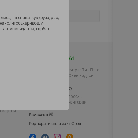
мяса, пшеница, кукуруза, рис,
нанолигосахаридов, ?-
ы, антиоксиданты, сорбат
+375 44 560-60-61
Время работы Call-центра: Пн.- Пт. с
09.00 до 17.00, СБ, ВС - выходной
shop@green-market.by
Пишите нам свои вопросы,
предложения и комментарии
й картой
Вакансии
👋
Корпоративный сайт Green