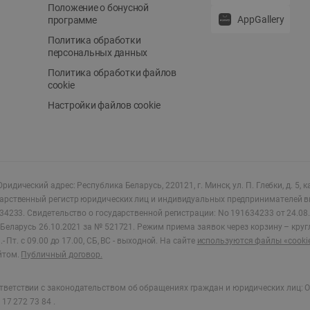
Положение о бонусной
AppGallery
программе
Политика обработки
персональных данных
Политика обработки файлов
cookie
Настройки файлов cookie
ридический адрес: Республика Беларусь, 220121, г. Минск, ул. П. Глебки, д. 5, к
дарственный регистр юридических лиц и индивидуальных предпринимателей в
34233.
Свидетельство о государственной регистрации: No 191634233 от 24.08.
Беларусь 26.10.2021 за № 521721. Режим приема заявок через корзину – круг
- Пт. с 09.00 до 17.00, СБ, ВС - выходной
.
На сайте
используются файлы «cooki
йтом.
Публичный договор.
ветствии с законодательством об обращениях граждан и юридических лиц: О
17 272 73 84 .