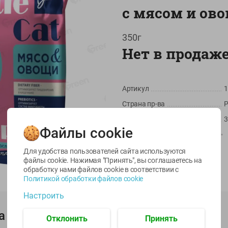
с мясом и ов
350г
Нет в продаж
Артикул
1
Страна пр-ва
Р
-
22
%
-
17
%
Масса / Объем
3
6.59
5.79
5.99
4.49
4.99
руб./
шт
руб./
шт
руб./
шт
Файлы cookie
Производитель:
ЧТПУП "Пэтс Фуд"
egetus
Икра
Икра
ЫЙ
трески
сельди
Штрихкод:
4812743002373
Для удобства пользователей сайта используются
тихоокеанской
тихоокеанской
файлы cookie. Нажимая "Принять", вы соглашаетесь
на
деликатесная
Лунское море 120г
обработку нами файлов cookie в соответствии с
Лунское море 120г
ж/б ключ
Политикой обработки файлов cookie
ж/б ключ
120г
Настроить
120г
а
Отклонить
Принять