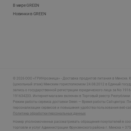
В мире GREEN
Новинки в GREEN
©
2026
ООО «ГРИНрозница» - Доставка продуктов питания в Минске.
Ю
(цокольный этаж) Минским горисполкомом 24.08.2012 в Единый госу
запись о государственной регистрации юридического лица за No 1916
191634233. Интернет-магазин включен в Торговый реестр Республики 
Режим работы сервиса доставки Green —
Время работы Call-центра: Пн.
персонализации сервисов и повышения удобства пользования веб-са
Политика обработки персональных данных
Номер уполномоченных рассматривать обращения покупателей в соот
торговли и услуг Администрации Фрунзенского района г. Минска + 375 