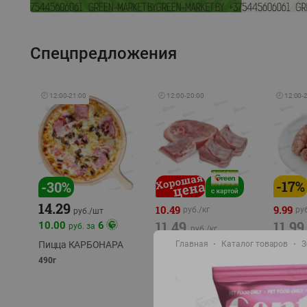
Спецпредложения
🕘
12:00
-
21:00
🕘
12:00
-
20:00
🕘
12:00
-
-
17
%
-
30
%
14.29
10.49
9.99
руб./
кг
руб
руб./
шт
11.49
11.99
10.00
6
руб. за
руб./
кг
Пицца КАРБОНАРА
Главная
Каталог товаров
З
Свинина 1 с.
Колбас
полуфабрикат,
полуфа
490г
охлажденный 1 кг
охлажд
фасовка: 1-2кг
фасовка: