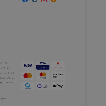
аб. 55
несена
2012.
УНП
лосуточно.
e»
с целью
тдел