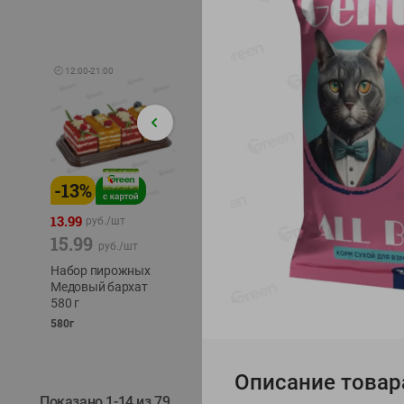
🕘
12:00
-
21:00
-
13
%
-
12
%
-
24
%
4.99
13.99
1.05
руб./
шт
руб./
шт
15.99
1.19
ТОФУ V
руб./
шт
руб./
шт
ТВЕРД
Набор пирожных
Корм влаж. для
230г
Медовый бархат
кош. с чувств.
580 г
пищевар. Пурина
Ван курица
580г
75г
Описание товар
Показано 1-14 из 79