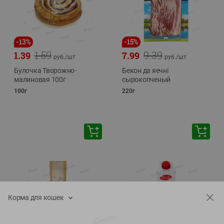
-
13
%
-
15
%
1.59
9.39
1.39
7.99
руб./
шт
руб./
шт
Булочка Творожно-
Бекон да яечнi
малиновая 100г
сырокопченый
100г
220г
Корма для кошек