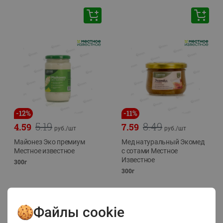
-
12
%
-
11
%
5.19
8.49
4.59
7.59
руб./
шт
руб./
шт
Майонез Эко премиум
Мед натуральный Экомед
Местное известное
с сотами Местное
Известное
300г
300г
Файлы cookie