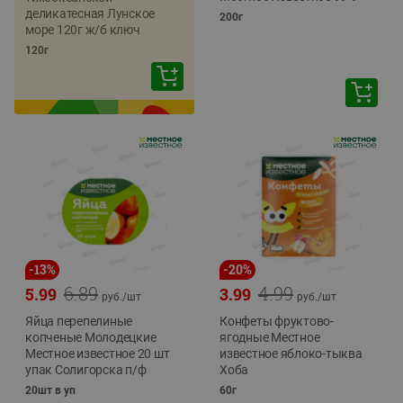
деликатесная Лунское
200г
море 120г ж/б ключ
120г
-
13
%
-
20
%
6.89
4.99
5.99
3.99
руб./
шт
руб./
шт
Яйца перепелиные
Конфеты фруктово-
копченые Молодецкие
ягодные Местное
Местное известное 20 шт
известное яблоко-тыква
упак Солигорска п/ф
Хоба
20шт в уп
60г