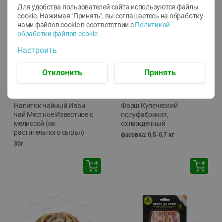
Для удобства пользователей сайта используются файлы
🕘
12:00
-
20:00
cookie. Нажимая "Принять", вы соглашаетесь
на обработку
нами файлов cookie в соответствии с
Политикой
обработки файлов cookie
Настроить
Отклонить
Принять
-
10
%
-
13
%
7.29
15.59
6.59
13.49
руб./
шт
руб./
кг
Напиток чайный Иван
Фарш Купеческий
чай Местное Известное с
полуфабрикат,
мелиссой (из
охлажденный
растительного сырья)
фасовка: 0,5-0,7 кг
30г