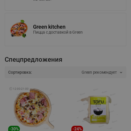
Green kitchen
Пицца c доставкой в Green
Спецпредложения
Сортировка:
Green рекомендует
🕘
12:00
-
21:00
-
30
%
-
24
%