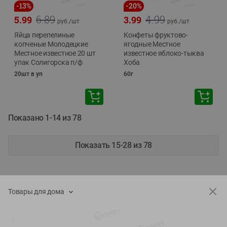
-
13
%
-
20
%
6.89
4.99
5.99
3.99
руб./
шт
руб./
шт
Яйца перепелиные
Конфеты фруктово-
копченые Молодецкие
ягодные Местное
Местное известное 20 шт
известное яблоко-тыква
упак Солигорска п/ф
Хоба
20шт в уп
60г
Показано 1-14 из 78
Показать 15-28 из 78
Товары для дома
Каталог товаров
Специально для вас