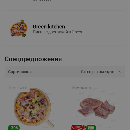
Green kitchen
Пицца c доставкой в Green
Спецпредложения
Сортировка:
Green рекомендует
🕘
12:00
-
21:00
🕘
12:00
-
20:00
-
30
%