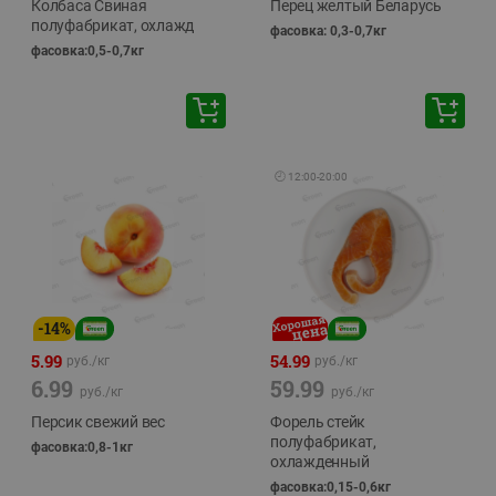
Колбаса Свиная
Перец желтый Беларусь
полуфабрикат, охлажд
фасовка: 0,3-0,7кг
фасовка:0,5-0,7кг
🕘
12:00
-
20:00
-
14
%
5.99
54.99
руб./
кг
руб./
кг
6.99
59.99
руб./
кг
руб./
кг
Персик свежий вес
Форель стейк
полуфабрикат,
фасовка:0,8-1кг
охлажденный
фасовка:0,15-0,6кг