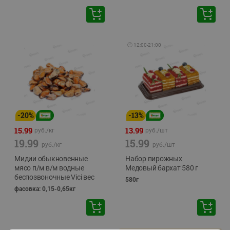
🕘
12:00
-
21:00
-
20
%
-
13
%
15.99
13.99
руб./
кг
руб./
шт
19.99
15.99
руб./
кг
руб./
шт
Мидии обыкновенные
Набор пирожных
мясо п/м в/м водные
Медовый бархат 580 г
беспозвоночные Vici вес
580г
фасовка: 0,15-0,65кг