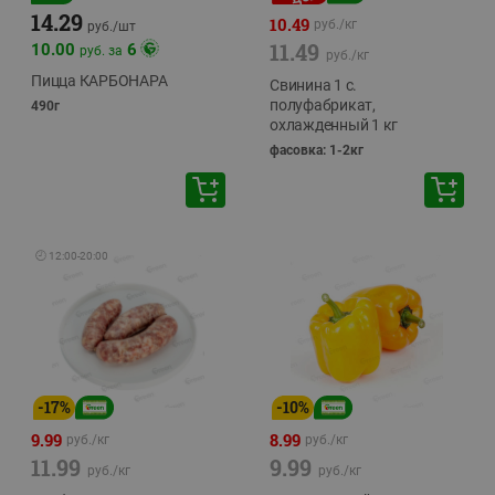
14.29
10.49
руб./
кг
руб./
шт
11.49
10.00
6
руб. за
руб./
кг
Пицца КАРБОНАРА
Свинина 1 с.
полуфабрикат,
490г
охлажденный 1 кг
фасовка: 1-2кг
🕘
12:00
-
20:00
-
17
%
-
10
%
9.99
8.99
руб./
кг
руб./
кг
11.99
9.99
руб./
кг
руб./
кг