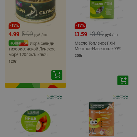
-
17
%
-
17
%
5.99
13.99
4.99
11.59
руб./
шт
руб./
шт
Масло Топленое ГХИ
Икра сельди
Местное Известное 99%
тихоокеанской Лунское
море 120г ж/б ключ
200г
120г