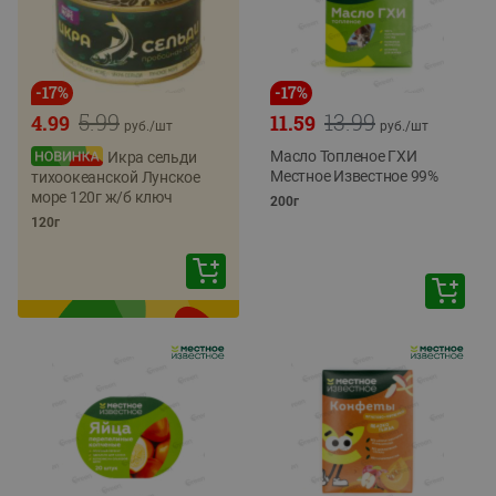
-
17
%
-
17
%
5.99
13.99
4.99
11.59
руб./
шт
руб./
шт
Масло Топленое ГХИ
Икра сельди
Местное Известное 99%
тихоокеанской Лунское
море 120г ж/б ключ
200г
120г