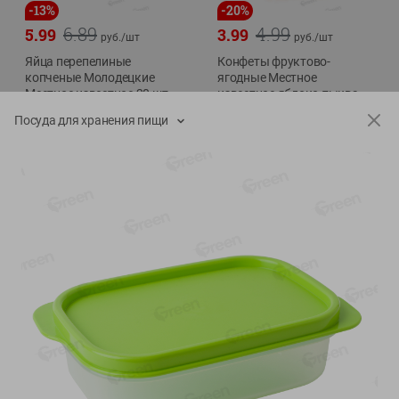
-
13
%
-
20
%
6.89
4.99
5.99
3.99
руб./
шт
руб./
шт
Яйца перепелиные
Конфеты фруктово-
копченые Молодецкие
ягодные Местное
Местное известное 20 шт
известное яблоко-тыква
упак Солигорска п/ф
Хоба
Посуда для хранения пищи
20шт в уп
60г
Показано 1-14 из 78
Показать 15-28 из 78
Каталог товаров
Специально для вас