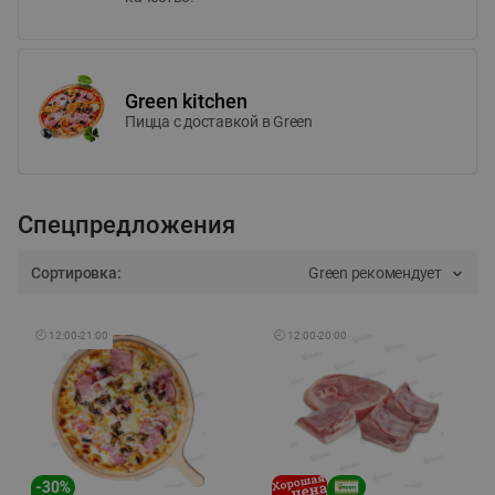
Green kitchen
Пицца c доставкой в Green
Спецпредложения
Сортировка:
Green рекомендует
🕘
12:00
-
21:00
🕘
12:00
-
20:00
-
30
%