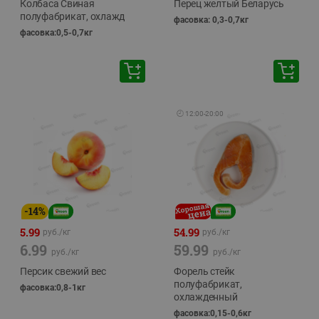
Колбаса Свиная
Перец желтый Беларусь
полуфабрикат, охлажд
фасовка: 0,3-0,7кг
фасовка:0,5-0,7кг
🕘
12:00
-
20:00
-
14
%
5.99
54.99
руб./
кг
руб./
кг
6.99
59.99
руб./
кг
руб./
кг
Персик свежий вес
Форель стейк
полуфабрикат,
фасовка:0,8-1кг
охлажденный
фасовка:0,15-0,6кг