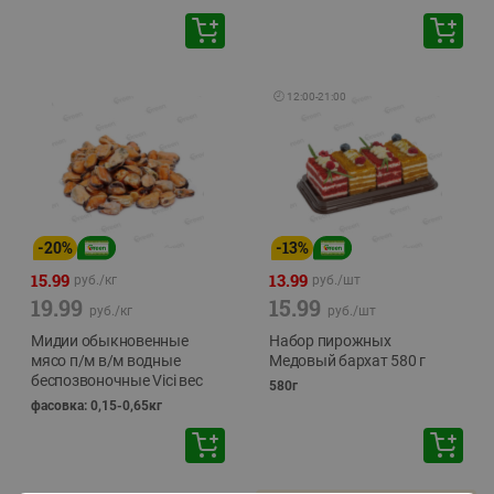
🕘
12:00
-
21:00
-
20
%
-
13
%
15.99
13.99
руб./
кг
руб./
шт
19.99
15.99
руб./
кг
руб./
шт
Мидии обыкновенные
Набор пирожных
мясо п/м в/м водные
Медовый бархат 580 г
беспозвоночные Vici вес
580г
фасовка: 0,15-0,65кг