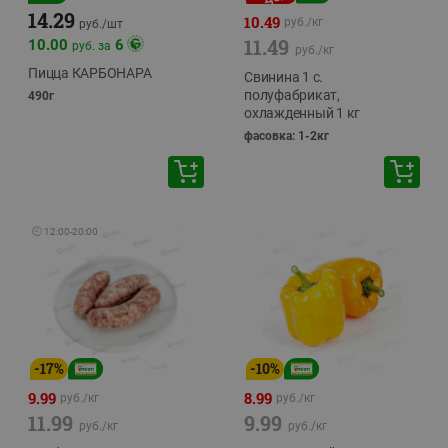
14.29
10.49
руб./
кг
руб./
шт
11.49
10.00
6
руб. за
руб./
кг
Пицца КАРБОНАРА
Свинина 1 с.
полуфабрикат,
490г
охлажденный 1 кг
фасовка: 1-2кг
🕘
12:00
-
20:00
-
17
%
-
10
%
9.99
8.99
руб./
кг
руб./
кг
11.99
9.99
руб./
кг
руб./
кг