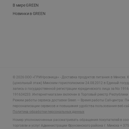
В мире GREEN
Новинки в GREEN
©
2026
ООО «ГРИНрозница» - Доставка продуктов питания в Минске.
Ю
(цокольный этаж) Минским горисполкомом 24.08.2012 в Единый госу
запись о государственной регистрации юридического лица за No 1916
191634233. Интернет-магазин включен в Торговый реестр Республики 
Режим работы сервиса доставки Green —
Время работы Call-центра: Пн.
персонализации сервисов и повышения удобства пользования веб-са
Политика обработки персональных данных
Номер уполномоченных рассматривать обращения покупателей в соот
торговли и услуг Администрации Фрунзенского района г. Минска + 375 