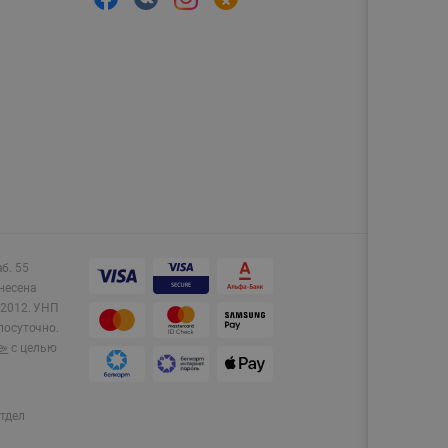
аб. 55
несена
2012.
УНП
лосуточно.
e»
с целью
тдел