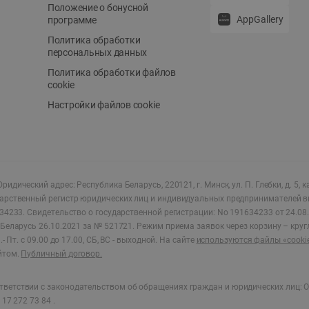
Положение о бонусной
AppGallery
программе
Политика обработки
персональных данных
Политика обработки файлов
cookie
Настройки файлов cookie
ридический адрес: Республика Беларусь, 220121, г. Минск, ул. П. Глебки, д. 5, к
дарственный регистр юридических лиц и индивидуальных предпринимателей в
34233.
Свидетельство о государственной регистрации: No 191634233 от 24.08.
Беларусь 26.10.2021 за № 521721. Режим приема заявок через корзину – круг
- Пт. с 09.00 до 17.00, СБ, ВС - выходной
.
На сайте
используются файлы «cooki
йтом.
Публичный договор.
ветствии с законодательством об обращениях граждан и юридических лиц: О
17 272 73 84 .