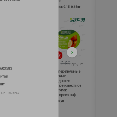
Vici вес
фасовка: 0,15-0,65кг
-
17
%
-
13
%
13.99
6.89
11.59
5.99
руб./
шт
руб./
шт
603583
Масло Топленое
Яйца перепелиные
ГХИ Местное
копченые
итай
Известное 99%
Молодецкие
1шт
Местное известное
200г
20 шт упак
EXP. TRADING
Солигорска п/ф
20шт в уп