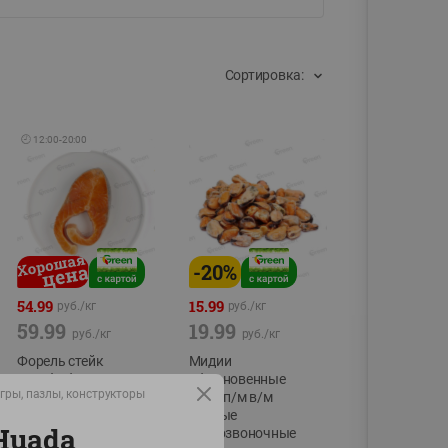
Сортировка:
🕘
12:00
-
20:00
-
20
%
54.99
15.99
руб./
кг
руб./
кг
59.99
19.99
руб./
кг
руб./
кг
Форель стейк
Мидии
полуфабрикат,
обыкновенные
гры, пазлы, конструкторы
охлажденный
мясо п/м в/м
водные
фасовка:0,15-0,6кг
Huada
беспозвоночные