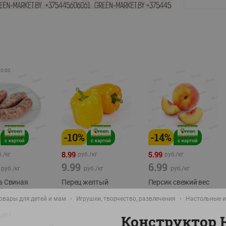
20:00
-
10
%
-
14
%
8.99
5.99
./
кг
руб./
кг
руб./
кг
9.99
6.99
руб./
кг
руб./
кг
руб./
кг
а Свиная
Перец желтый
Персик свежий вес
брикат,
Беларусь
фасовка:0,8-1кг
овары для детей и мам
Игрушки, творчество, развлечения
Настольные и
фасовка: 0,3-0,7кг
0,5-0,7кг
Конструктор 