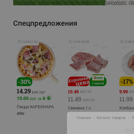
Спецпредложения
🕘
12:00
-
21:00
🕘
12:00
-
20:00
🕘
12:00
-
-
17
%
-
30
%
14.29
10.49
9.99
руб./
кг
руб
руб./
шт
11.49
11.99
10.00
6
руб. за
руб./
кг
Пицца КАРБОНАРА
Свинина 1 с.
Колбас
полуфабрикат,
полуфа
490г
Главная
Каталог товаров
Т
охлажденный 1 кг
охлажд
фасовка: 1-2кг
фасовка: