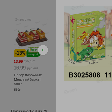
🕘
12:00
-
21:00
-
13
%
-
12
%
-
24
%
4.99
13.99
1.05
руб./
шт
руб./
шт
15.99
1.19
ТОФУ V
руб./
шт
руб./
шт
ТВЕРД
Набор пирожных
Корм влаж. для
230г
Медовый бархат
кош. с чувств.
580 г
пищевар. Пурина
Ван курица
580г
75г
Показано 1-14 из 79