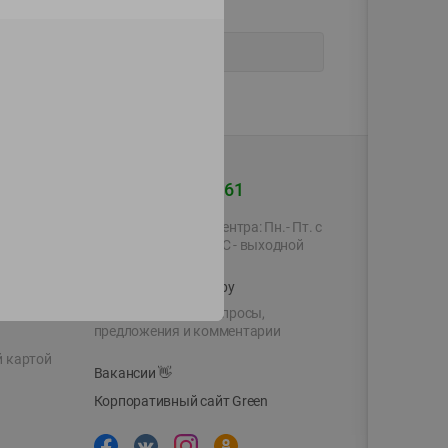
+375 44 560-60-61
Время работы Call-центра: Пн.- Пт. с
09.00 до 17.00, СБ, ВС - выходной
shop@green-market.by
Пишите нам свои вопросы,
предложения и комментарии
й картой
Вакансии
👋
Корпоративный сайт Green