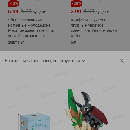
-
13
%
-
20
%
6.89
4.99
5.99
3.99
руб./
шт
руб./
шт
Яйца перепелиные
Конфеты фруктово-
копченые Молодецкие
ягодные Местное
Местное известное 20 шт
известное яблоко-тыква
упак Солигорска п/ф
Хоба
20шт в уп
60г
Настольные игры, пазлы, конструкторы
Показано 1-14 из 78
Показать 15-28 из 78
Каталог товаров
Специально для вас