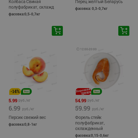
Колбаса Свиная
Перец желтый Беларусь
полуфабрикат, охлажд
фасовка: 0,3-0,7кг
фасовка:0,5-0,7кг
🕘
12:00
-
20:00
-
14
%
5.99
54.99
руб./
кг
руб./
кг
6.99
59.99
руб./
кг
руб./
кг
Персик свежий вес
Форель стейк
полуфабрикат,
фасовка:0,8-1кг
охлажденный
фасовка:0,15-0,6кг