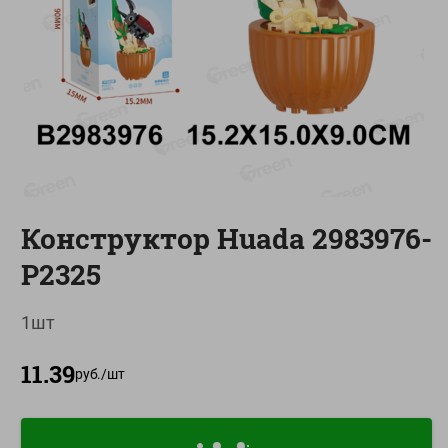
О сервисе
Настройки файлов cookie
Мой Green
Приложение Green c
доставкой и бонусной картой
App
Google
AppGallery
Store
Play
Конструктор Huada 2983976-
P2325
+375 44 560-60-61
1шт
Время работы Call-центра: Пн.- Пт. с 09.00 до 17.00, СБ, ВС -
выходной
11.39
руб./
шт
shop@green-market.by
Пишите нам свои вопросы, предложения и комментарии