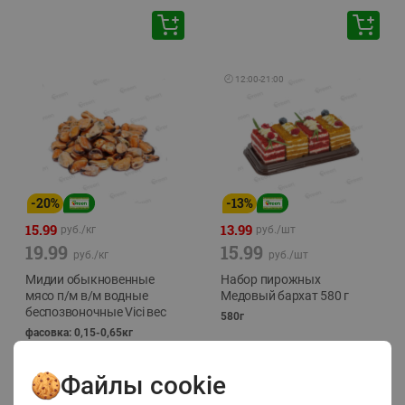
🕘
12:00
-
21:00
-
20
%
-
13
%
15.99
13.99
руб./
кг
руб./
шт
19.99
15.99
руб./
кг
руб./
шт
Мидии обыкновенные
Набор пирожных
мясо п/м в/м водные
Медовый бархат 580 г
беспозвоночные Vici вес
580г
фасовка: 0,15-0,65кг
Файлы cookie