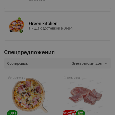
Green kitchen
Пицца c доставкой в Green
Спецпредложения
Сортировка:
Green рекомендует
🕘
12:00
-
21:00
🕘
12:00
-
20:00
-
30
%