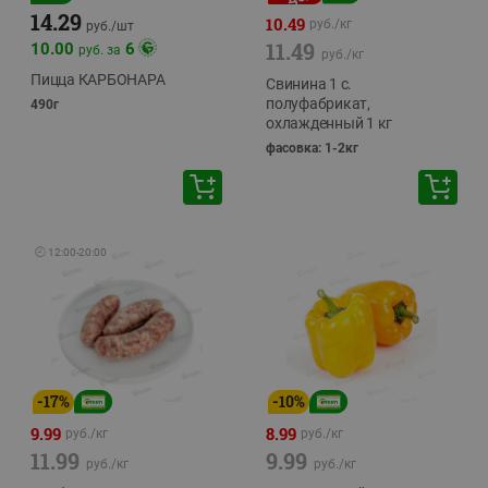
14.29
10.49
руб./
кг
руб./
шт
11.49
10.00
6
руб. за
руб./
кг
Пицца КАРБОНАРА
Свинина 1 с.
полуфабрикат,
490г
охлажденный 1 кг
фасовка: 1-2кг
🕘
12:00
-
20:00
-
17
%
-
10
%
9.99
8.99
руб./
кг
руб./
кг
11.99
9.99
руб./
кг
руб./
кг