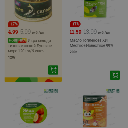
-
17
%
-
17
%
5.99
13.99
4.99
11.59
руб./
шт
руб./
шт
Масло Топленое ГХИ
Икра сельди
Местное Известное 99%
тихоокеанской Лунское
море 120г ж/б ключ
200г
120г