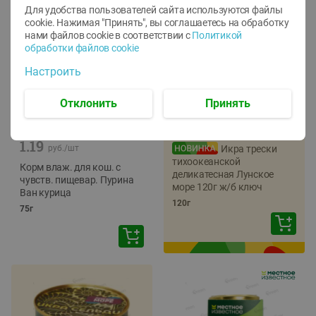
Для удобства пользователей сайта используются файлы
cookie. Нажимая "Принять", вы соглашаетесь
на обработку
нами файлов cookie в соответствии с
Политикой
обработки файлов cookie
Настроить
Отклонить
Принять
-
12
%
-
22
%
5.79
4.49
1.05
руб./
шт
руб./
шт
1.19
руб./
шт
Икра трески
тихоокеанской
Корм влаж. для кош. с
деликатесная Лунское
чувств. пищевар. Пурина
море 120г ж/б ключ
Ван курица
120г
75г