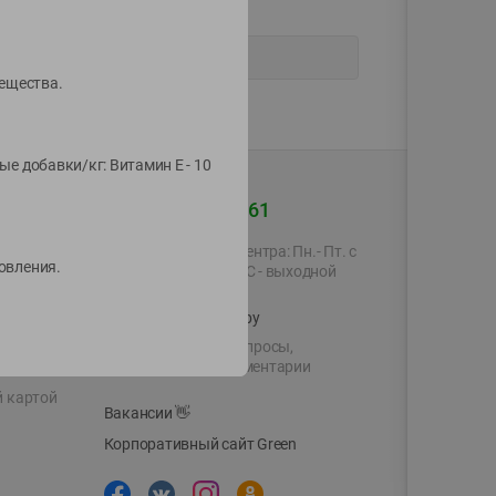
вещества.
вые добавки/кг: Витамин Е - 10
+375 44 560-60-61
Время работы Call-центра: Пн.- Пт. с
товления.
09.00 до 17.00, СБ, ВС - выходной
shop@green-market.by
Пишите нам свои вопросы,
предложения и комментарии
й картой
Вакансии
👋
Корпоративный сайт Green