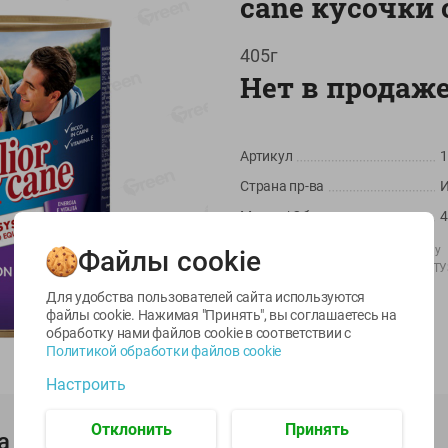
cane кусочки 
405г
Нет в продаж
Артикул
1
Страна пр-ва
И
-
22
%
-
17
%
Масса / Объем
4
6.59
5.79
5.99
4.49
4.99
руб./
шт
руб./
шт
руб./
шт
Производитель:
Morando S.p.A, ltaly
Файлы cookie
Импортер:
Частное предприятие "Т
egetus
Икра
Икра
ЫЙ
трески
сельди
Штрихкод:
8007520011259
Для удобства пользователей сайта используются
тихоокеанской
тихоокеанской
файлы cookie. Нажимая "Принять", вы соглашаетесь
на
деликатесная
Лунское море 120г
обработку нами файлов cookie в соответствии с
Лунское море 120г
ж/б ключ
Политикой обработки файлов cookie
ж/б ключ
120г
Настроить
120г
Отклонить
Принять
а