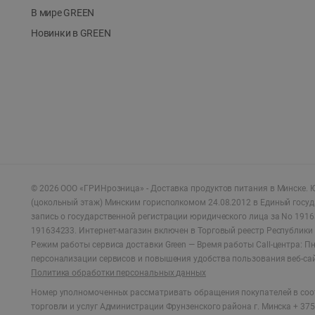
В мире GREEN
Новинки в GREEN
©
2026
ООО «ГРИНрозница» - Доставка продуктов питания в Минске.
Ю
(цокольный этаж) Минским горисполкомом 24.08.2012 в Единый госу
запись о государственной регистрации юридического лица за No 1916
191634233. Интернет-магазин включен в Торговый реестр Республики 
Режим работы сервиса доставки Green —
Время работы Call-центра: Пн.
персонализации сервисов и повышения удобства пользования веб-са
Политика обработки персональных данных
Номер уполномоченных рассматривать обращения покупателей в соот
торговли и услуг Администрации Фрунзенского района г. Минска + 375 