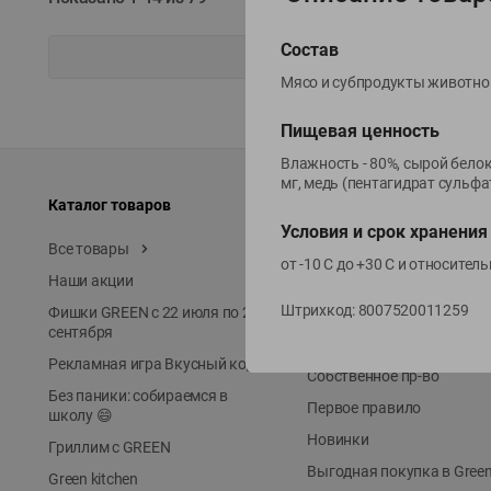
Состав
Мясо и субпродукты животного
Пищевая ценность
Влажность - 80%, сырой белок 
мг, медь (пентагидрат сульфата 
Каталог товаров
Специально для вас
Условия и срок хранения
Все товары
Акции
от -10 С до +30 С и относите
Наши акции
Местное известное
Штрихкод:
8007520011259
Фишки GREEN с 22 июля по 22
ЭКОлиния
сентября
Prime Steak
Рекламная игра Вкусный код
Собственное пр-во
Без паники: собираемся в
Первое правило
школу 😄
Новинки
Гриллим с GREEN
Выгодная покупка в Gree
Green kitchen