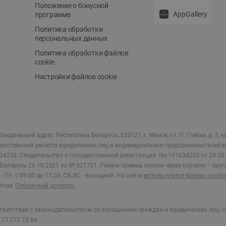
Положение о бонусной
AppGallery
программе
Политика обработки
персональных данных
Политика обработки файлов
cookie
Настройки файлов cookie
ридический адрес: Республика Беларусь, 220121, г. Минск, ул. П. Глебки, д. 5, к
дарственный регистр юридических лиц и индивидуальных предпринимателей в
34233.
Свидетельство о государственной регистрации: No 191634233 от 24.08.
Беларусь 26.10.2021 за № 521721. Режим приема заявок через корзину – круг
- Пт. с 09.00 до 17.00, СБ, ВС - выходной
.
На сайте
используются файлы «cooki
йтом.
Публичный договор.
ветствии с законодательством об обращениях граждан и юридических лиц: О
17 272 73 84 .