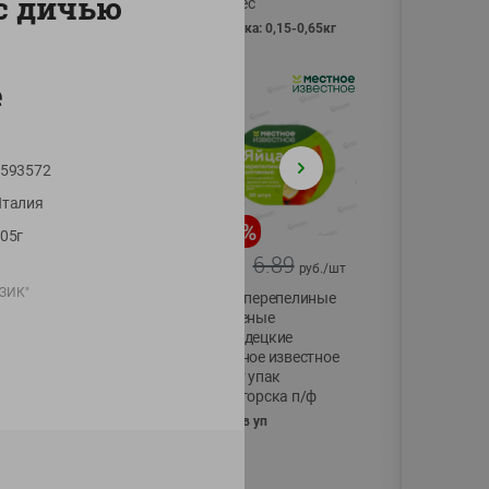
с дичью
Vici вес
фасовка: 0,15-0,65кг
е
593572
талия
-
17
%
-
13
%
05г
13.99
6.89
11.59
5.99
руб./
шт
руб./
шт
УЗИК"
Масло Топленое
Яйца перепелиные
ГХИ Местное
копченые
Известное 99%
Молодецкие
Местное известное
200г
20 шт упак
Солигорска п/ф
20шт в уп