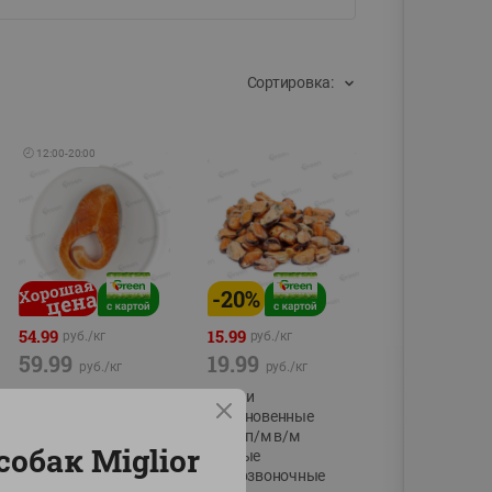
Сортировка:
🕘
12:00
-
20:00
-
20
%
54.99
15.99
руб./
кг
руб./
кг
59.99
19.99
руб./
кг
руб./
кг
Форель стейк
Мидии
полуфабрикат,
обыкновенные
охлажденный
мясо п/м в/м
собак Miglior
водные
фасовка:0,15-0,6кг
беспозвоночные