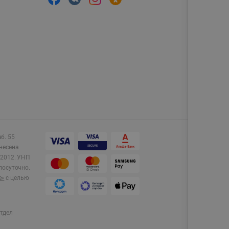
аб. 55
несена
2012.
УНП
лосуточно.
e»
с целью
тдел