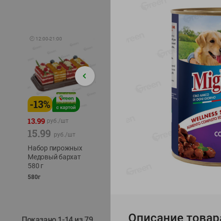
🕘
12:00
-
21:00
-
13
%
-
12
%
-
24
%
4.99
13.99
1.05
руб./
шт
руб./
шт
15.99
1.19
ТОФУ V
руб./
шт
руб./
шт
ТВЕРД
Набор пирожных
Корм влаж. для
230г
Медовый бархат
кош. с чувств.
580 г
пищевар. Пурина
Ван курица
580г
75г
Описание товар
Показано 1-14 из 79