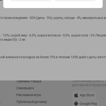
Показать 15-28 из 79
 происхождения - 30% (дичь - 5%), крупы, овощи - 4%, минеральные 
- 7,0%, сырой жир - 4,5%, сырые волокна - 0,5%, сырая зола - 3%.Пище
меди (II)) - 2 мг.
О сервисе
Мой Green
Оплата
История покупок
льной влажности воздуха не более 75% в течение 1095 дней с даты изго
Условия доставки
Мои товары
Возврат товара
Обратная связь
Оформление заказа
Приложение Green c
Приемка товара
доставкой и бонусно
Самовывоз
Рекламная игра
App Store
n
Публичный договор
Google Play