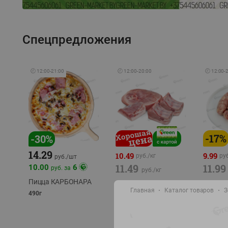
Спецпредложения
🕘
12:00
-
21:00
🕘
12:00
-
20:00
🕘
12:00
-
-
17
%
-
30
%
14.29
10.49
9.99
руб./
кг
руб
руб./
шт
11.49
11.99
10.00
6
руб. за
руб./
кг
Пицца КАРБОНАРА
Свинина 1 с.
Колбас
Главная
Каталог товаров
З
полуфабрикат,
полуфа
490г
охлажденный 1 кг
охлажд
фасовка: 1-2кг
фасовка: