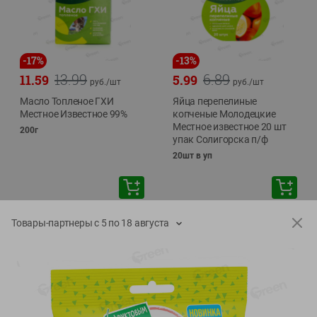
-
17
%
-
13
%
13.99
6.89
11.59
5.99
руб./
шт
руб./
шт
Масло Топленое ГХИ
Яйца перепелиные
Местное Известное 99%
копченые Молодецкие
Местное известное 20 шт
200г
упак Солигорска п/ф
20шт в уп
Товары-партнеры с 5 по 18 августа