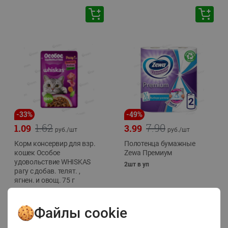
-
33
%
-
49
%
1.62
7.90
1.09
3.99
руб./
шт
руб./
шт
Корм консервир для взр.
Полотенца бумажные
кошек Особое
Zewa Премиум
удовольствие WHISKAS
2шт в уп
рагу с добав. телят. ,
ягнен. и овощ. 75 г
75г
Файлы cookie