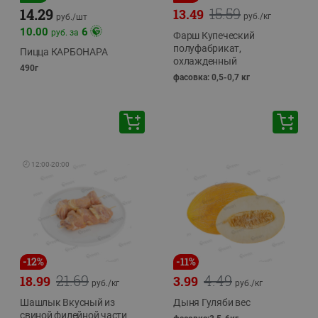
15.59
14.29
13.49
руб./
кг
руб./
шт
10.00
6
руб. за
Фарш Купеческий
полуфабрикат,
Пицца КАРБОНАРА
охлажденный
490г
фасовка: 0,5-0,7 кг
🕘
12:00
-
20:00
-
12
%
-
11
%
21.69
4.49
18.99
3.99
руб./
кг
руб./
кг
Шашлык Вкусный из
Дыня Гуляби вес
свиной филейной части