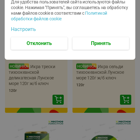
Для удобства пользователей сайта используются файлы
cookie. Нажимая "Принять", вы соглашаетесь
на обработку
нами файлов cookie в соответствии с
Политикой
обработки файлов cookie
Настроить
Отклонить
Принять
-
22
%
-
17
%
5.79
5.99
4.49
4.99
руб./
шт
руб./
шт
Икра трески
Икра сельди
тихоокеанской
тихоокеанской Лунское
деликатесная Лунское
море 120г ж/б ключ
море 120г ж/б ключ
120г
120г