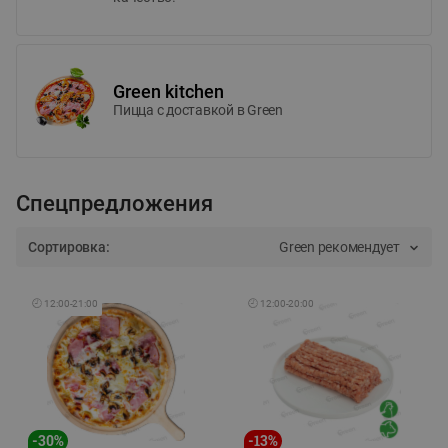
Green kitchen
Пицца c доставкой в Green
Спецпредложения
Сортировка:
Green рекомендует
🕘
12:00
-
21:00
🕘
12:00
-
20:00
-
30
%
-
13
%