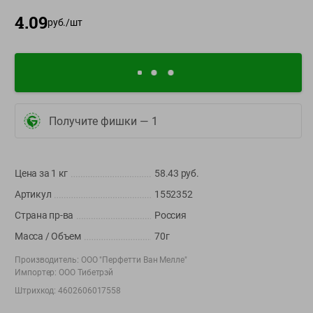
О сервисе
4.09
руб./
шт
Настройки файлов cookie
Мой Green
Приложение Green c
доставкой и бонусной картой
Получите фишки —
1
App
Google
AppGallery
Store
Play
Цена за 1
кг
58.43
руб.
Артикул
1552352
+375 44 560-60-61
Страна пр-ва
Россия
Call-центр работает с 9:00 до 21:00 ежедневно
Масса / Объем
70г
Производитель:
ООО "Перфетти Ван Мелле"
shop@green-market.by
Импортер:
ООО Тибетрэй
Пишите нам свои вопросы, предложения и комментарии
Штрихкод:
4602606017558
Вакансии
👋