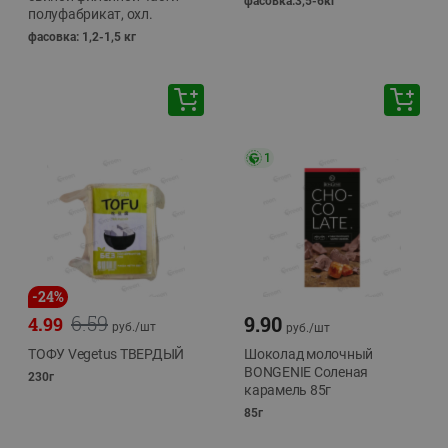
фасовка:3,5-6кг
полуфабрикат, охл.
фасовка: 1,2-1,5 кг
1
-
24
%
6.59
9.90
4.99
руб./
шт
руб./
шт
ТОФУ Vegetus ТВЕРДЫЙ
Шоколад молочный
BONGENIE Соленая
230г
карамель 85г
85г