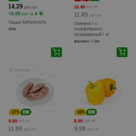
14.29
10.49
руб./
кг
руб./
шт
11.49
10.00
6
руб. за
руб./
кг
Пицца КАРБОНАРА
Свинина 1 с.
полуфабрикат,
490г
охлажденный 1 кг
фасовка: 1-2кг
🕘
12:00
-
20:00
-
17
%
-
10
%
9.99
8.99
руб./
кг
руб./
кг
11.99
9.99
руб./
кг
руб./
кг