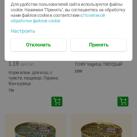
Для удобства пользователей сайта используются файлы
cookie. Нажимая "Принять", вы соглашаетесь
на обработку
нами файлов cookie в соответствии с
Политикой
обработки файлов cookie
Настроить
Отклонить
Принять
-
12
%
-
24
%
6.59
4.99
1.05
руб./
шт
руб./
шт
1.19
ТОФУ Vegetus ТВЕРДЫЙ
руб./
шт
230г
Корм влаж. для кош. с
чувств. пищевар. Пурина
Ван курица
75г