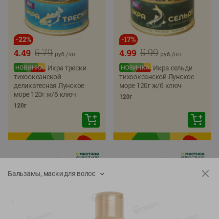
-
22
%
-
17
%
5.79
5.99
4.49
4.99
руб./
шт
руб./
шт
Икра трески
Икра сельди
тихоокеанской
тихоокеанской Лунское
деликатесная Лунское
море 120г ж/б ключ
море 120г ж/б ключ
120г
120г
Бальзамы, маски для волос