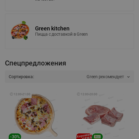
Green kitchen
Пицца c доставкой в Green
Спецпредложения
Сортировка:
Green рекомендует
🕘
12:00
-
21:00
🕘
12:00
-
20:00
-
30
%