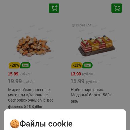
🕘
12:00
-
21:00
-
20
%
-
13
%
15.99
13.99
руб./
кг
руб./
шт
19.99
15.99
руб./
кг
руб./
шт
Мидии обыкновенные
Набор пирожных
мясо п/м в/м водные
Медовый бархат 580 г
беспозвоночные Vici вес
580г
фасовка: 0,15-0,65кг
Файлы cookie