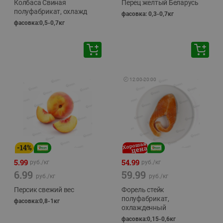
Колбаса Свиная
Перец желтый Беларусь
полуфабрикат, охлажд
фасовка: 0,3-0,7кг
фасовка:0,5-0,7кг
🕘
12:00
-
20:00
-
14
%
5.99
54.99
руб./
кг
руб./
кг
6.99
59.99
руб./
кг
руб./
кг
Персик свежий вес
Форель стейк
полуфабрикат,
фасовка:0,8-1кг
охлажденный
фасовка:0,15-0,6кг