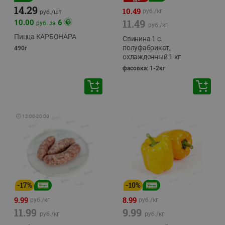
14.29
10.49
руб./
кг
руб./
шт
11.49
10.00
6
руб. за
руб./
кг
Пицца КАРБОНАРА
Свинина 1 с.
полуфабрикат,
490г
охлажденный 1 кг
фасовка: 1-2кг
🕘
12:00
-
20:00
-
17
%
-
10
%
9.99
8.99
руб./
кг
руб./
кг
11.99
9.99
руб./
кг
руб./
кг