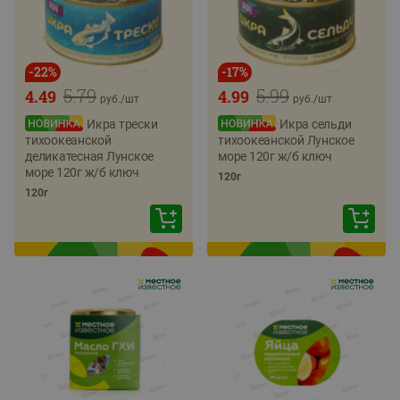
-
22
%
-
17
%
5.79
5.99
4.49
4.99
руб./
шт
руб./
шт
Икра трески
Икра сельди
тихоокеанской
тихоокеанской Лунское
деликатесная Лунское
море 120г ж/б ключ
море 120г ж/б ключ
120г
120г