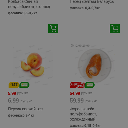
Колбаса Свиная
Перец желтый Беларусь
полуфабрикат, охлажд
фасовка: 0,3-0,7кг
фасовка:0,5-0,7кг
🕘
12:00
-
20:00
-
14
%
5.99
54.99
руб./
кг
руб./
кг
6.99
59.99
руб./
кг
руб./
кг
Персик свежий вес
Форель стейк
полуфабрикат,
фасовка:0,8-1кг
охлажденный
фасовка:0,15-0,6кг