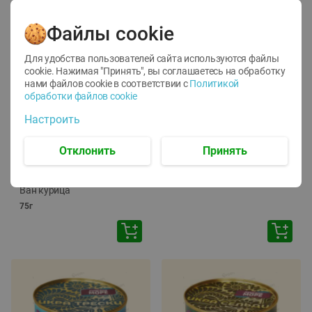
Файлы cookie
Для удобства пользователей сайта используются файлы
cookie. Нажимая "Принять", вы соглашаетесь
на обработку
нами файлов cookie в соответствии с
Политикой
обработки файлов cookie
-
12
%
-
24
%
Настроить
6.59
4.99
1.05
руб./
шт
руб./
шт
1.19
ТОФУ Vegetus ТВЕРДЫЙ
руб./
шт
Отклонить
Принять
230г
Корм влаж. для кош. с
чувств. пищевар. Пурина
Ван курица
75г