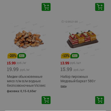
🕘
12:00
-
21:00
-
20
%
-
13
%
15.99
13.99
руб./
кг
руб./
шт
19.99
15.99
руб./
кг
руб./
шт
Мидии обыкновенные
Набор пирожных
мясо п/м в/м водные
Медовый бархат 580 г
беспозвоночные Vici вес
580г
фасовка: 0,15-0,65кг