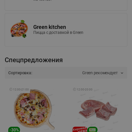
Green kitchen
Пицца c доставкой в Green
Спецпредложения
Сортировка:
Green рекомендует
🕘
12:00
-
21:00
🕘
12:00
-
20:00
-
30
%