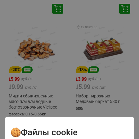
🕘
12:00
-
21:00
-
20
%
-
13
%
15.99
13.99
руб./
кг
руб./
шт
19.99
15.99
руб./
кг
руб./
шт
Мидии обыкновенные
Набор пирожных
мясо п/м в/м водные
Медовый бархат 580 г
беспозвоночные Vici вес
580г
фасовка: 0,15-0,65кг
Файлы cookie