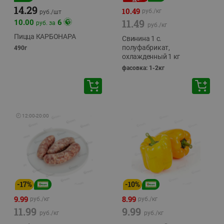
14.29
10.49
руб./
кг
руб./
шт
11.49
10.00
6
руб. за
руб./
кг
Пицца КАРБОНАРА
Свинина 1 с.
полуфабрикат,
490г
охлажденный 1 кг
фасовка: 1-2кг
🕘
12:00
-
20:00
-
17
%
-
10
%
9.99
8.99
руб./
кг
руб./
кг
11.99
9.99
руб./
кг
руб./
кг