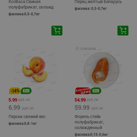
Колбаса Свиная
Перец желтый Беларусь
полуфабрикат, охлажд
фасовка: 0,3-0,7кг
фасовка:0,5-0,7кг
🕘
12:00
-
20:00
-
14
%
5.99
54.99
руб./
кг
руб./
кг
6.99
59.99
руб./
кг
руб./
кг
Персик свежий вес
Форель стейк
полуфабрикат,
фасовка:0,8-1кг
охлажденный
фасовка:0,15-0,6кг