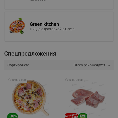
Green kitchen
Пицца c доставкой в Green
Спецпредложения
Сортировка:
Green рекомендует
🕘
12:00
-
21:00
🕘
12:00
-
20:00
-
30
%