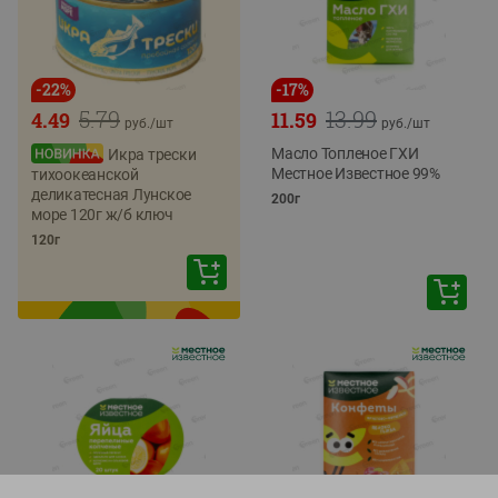
-
22
%
-
17
%
5.79
13.99
4.49
11.59
руб./
шт
руб./
шт
Масло Топленое ГХИ
Икра трески
Местное Известное 99%
тихоокеанской
деликатесная Лунское
200г
море 120г ж/б ключ
120г