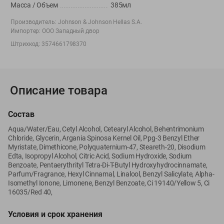
Вакансии
Масса / Объем
👋
385мл
Корпоративный сайт Green
Производитель:
Johnson & Johnson Hellas S.A.
Импортер:
ООО Западный двор
Штрихкод:
3574661798370
©
2026
ООО «ГРИНрозница» - Доставка продуктов питания в
Минске.
Описание товара
Юридическая информация и условия пользовательского
соглашения
Состав
Номер уполномоченных рассматривать обращения покупателей в
Aqua/Water/Eau, Cetyl Alcohol, Cetearyl Alcohol, Behentrimonium
соответствии с законодательством об обращениях граждан и
Chloride, Glycerin, Argania Spinosa Kernel Oil, Ppg-3 Benzyl Ether
юридических лиц: Отдел торговли и услуг Администрации
Myristate, Dimethicone, Polyquaternium-47, Steareth-20, Disodium
Edta, Isopropyl Alcohol, Citric Acid, Sodium Hydroxide, Sodium
Фрунзенского района г. Минска + 375 17 272 73 84 .
Benzoate, Pentaerythrityl Tetra-Di-T-Butyl Hydroxyhydrocinnamate,
Номер и адрес электронной почты лица, уполномоченного
Parfum/Fragrance, Hexyl Cinnamal, Linalool, Benzyl Salicylate, Alpha-
продавцом рассматривать обращения покупателей о нарушении их
Isomethyl Ionone, Limonene, Benzyl Benzoate, Ci 19140/Yellow 5, Ci
прав, предусмотренных законодательством о защите прав
16035/Red 40,
потребителей: +375 44 560-60-61, shop@green-dostavka.by.
Условия и срок хранения
Способы оплаты товара: