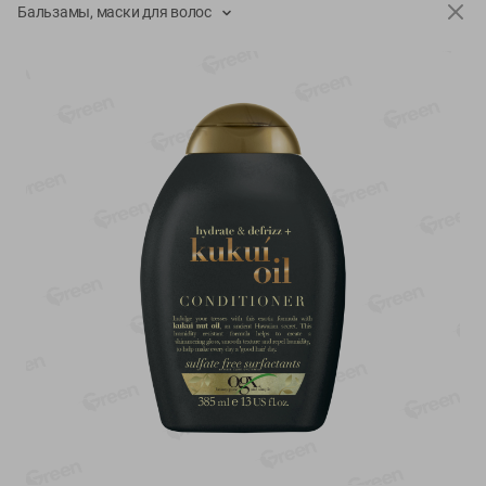
-
13
%
-
20
%
Бальзамы, маски для волос
6.89
4.99
5.99
3.99
руб./
шт
руб./
шт
Яйца перепелиные
Конфеты фруктово-
копченые Молодецкие
ягодные Местное
Местное известное 20 шт
известное яблоко-тыква
упак Солигорска п/ф
Хоба
20шт в уп
60г
Показано 1-14 из 78
Показать 15-28 из 78
Каталог товаров
Специально для вас