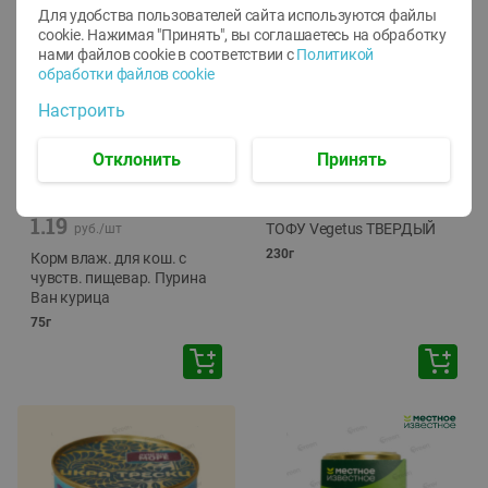
Для удобства пользователей сайта используются файлы
cookie. Нажимая "Принять", вы соглашаетесь
на обработку
нами файлов cookie в соответствии с
Политикой
обработки файлов cookie
Настроить
Отклонить
Принять
-
12
%
-
24
%
6.59
4.99
1.05
руб./
шт
руб./
шт
1.19
ТОФУ Vegetus ТВЕРДЫЙ
руб./
шт
230г
Корм влаж. для кош. с
чувств. пищевар. Пурина
Ван курица
75г