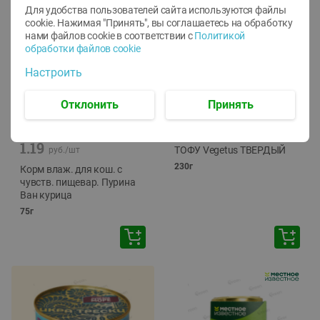
Для удобства пользователей сайта используются файлы
cookie. Нажимая "Принять", вы соглашаетесь
на обработку
нами файлов cookie в соответствии с
Политикой
обработки файлов cookie
Настроить
Отклонить
Принять
-
12
%
-
24
%
6.59
4.99
1.05
руб./
шт
руб./
шт
1.19
ТОФУ Vegetus ТВЕРДЫЙ
руб./
шт
230г
Корм влаж. для кош. с
чувств. пищевар. Пурина
Ван курица
75г