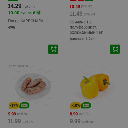
14.29
10.49
руб./
кг
руб./
шт
11.49
10.00
6
руб. за
руб./
кг
Пицца КАРБОНАРА
Свинина 1 с.
полуфабрикат,
490г
охлажденный 1 кг
фасовка: 1-2кг
🕘
12:00
-
20:00
-
17
%
-
10
%
9.99
8.99
руб./
кг
руб./
кг
11.99
9.99
руб./
кг
руб./
кг