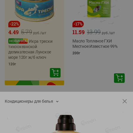
-
22
%
-
17
%
5.79
13.99
4.49
11.59
руб./
шт
руб./
шт
Масло Топленое ГХИ
Икра трески
Местное Известное 99%
тихоокеанской
деликатесная Лунское
200г
море 120г ж/б ключ
120г
Кондиционеры для белья