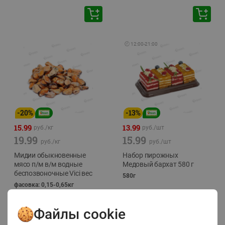
🕘
12:00
-
21:00
-
20
%
-
13
%
15.99
13.99
руб./
кг
руб./
шт
19.99
15.99
руб./
кг
руб./
шт
Мидии обыкновенные
Набор пирожных
мясо п/м в/м водные
Медовый бархат 580 г
беспозвоночные Vici вес
580г
фасовка: 0,15-0,65кг
Файлы cookie