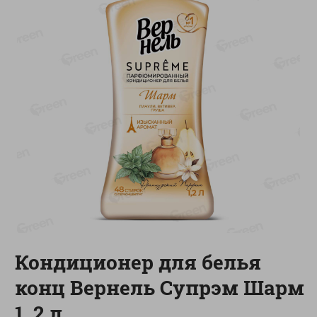
-
13
%
-
20
%
6.89
4.99
5.99
3.99
руб./
шт
руб./
шт
Яйца перепелиные
Конфеты фруктово-
копченые Молодецкие
ягодные Местное
Местное известное 20 шт
известное яблоко-тыква
упак Солигорска п/ф
Хоба
20шт в уп
60г
Показано 1-14 из 78
Показать 15-28 из 78
Кондиционер для белья
Каталог товаров
конц Вернель Супрэм Шарм
Специально для вас
1, 2 л