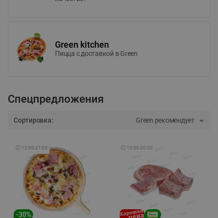
Green kitchen
Пицца c доставкой в Green
Спецпредложения
Сортировка:
Green рекомендует
🕘
12:00
-
21:00
🕘
12:00
-
20:00
-
30
%