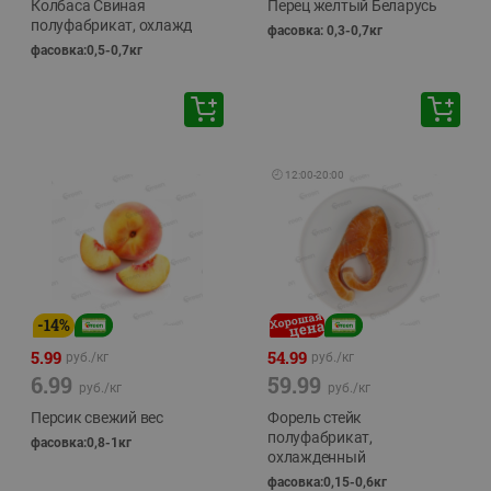
Колбаса Свиная
Перец желтый Беларусь
полуфабрикат, охлажд
фасовка: 0,3-0,7кг
фасовка:0,5-0,7кг
🕘
12:00
-
20:00
-
14
%
5.99
54.99
руб./
кг
руб./
кг
6.99
59.99
руб./
кг
руб./
кг
Персик свежий вес
Форель стейк
полуфабрикат,
фасовка:0,8-1кг
охлажденный
фасовка:0,15-0,6кг