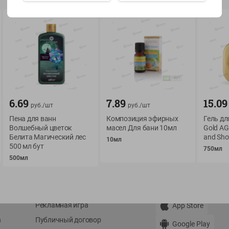
Показать 15-28 из 79
О сервисе
Мой Green
6.69
7.89
15.09
руб./
шт
руб./
шт
Оплата
История покупок
Пена для ванн
Композиция эфирных
Гель дл
Волшебный цветок
масел Для бани 10мл
Gold AG
Условия доставки
Мои товары
Белита Магический лес
and Sho
10мл
Возврат товара
500 мл бут
750мл
Обратная связь
500мл
Оформление заказа
Приложение Green c
Приемка товара
доставкой и бонусно
Самовывоз
Рекламная игра
App Store
n
Публичный договор
Google Play