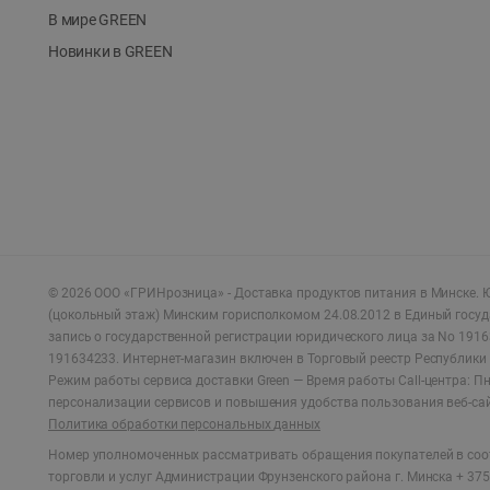
В мире GREEN
Новинки в GREEN
©
2026
ООО «ГРИНрозница» - Доставка продуктов питания в Минске.
Ю
(цокольный этаж) Минским горисполкомом 24.08.2012 в Единый госу
запись о государственной регистрации юридического лица за No 1916
191634233. Интернет-магазин включен в Торговый реестр Республики 
Режим работы сервиса доставки Green —
Время работы Call-центра: Пн.
персонализации сервисов и повышения удобства пользования веб-са
Политика обработки персональных данных
Номер уполномоченных рассматривать обращения покупателей в соот
торговли и услуг Администрации Фрунзенского района г. Минска + 375 