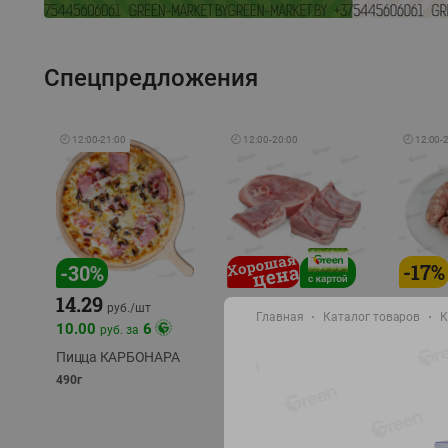
Спецпредложения
🕘
12:00
-
21:00
🕘
12:00
-
20:00
🕘
12:00
-
-
17
%
-
30
%
14.29
10.49
9.99
руб./
кг
руб
руб./
шт
Главная
Каталог товаров
К
11.49
11.99
10.00
6
руб. за
руб./
кг
Пицца КАРБОНАРА
Свинина 1 с.
Колбас
полуфабрикат,
полуфа
490г
охлажденный 1 кг
охлажд
фасовка: 1-2кг
фасовка: