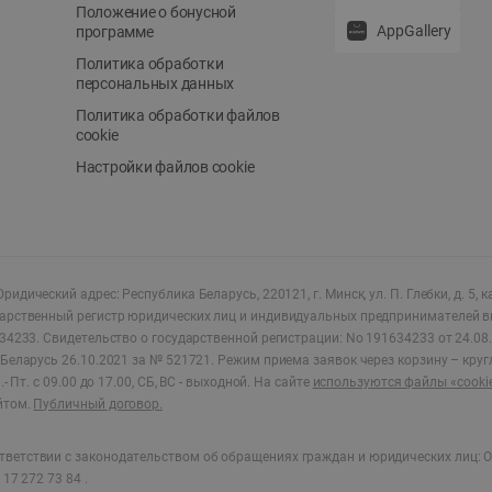
Положение о бонусной
AppGallery
программе
Политика обработки
персональных данных
Политика обработки файлов
cookie
Настройки файлов cookie
ридический адрес: Республика Беларусь, 220121, г. Минск, ул. П. Глебки, д. 5, к
дарственный регистр юридических лиц и индивидуальных предпринимателей в
34233.
Свидетельство о государственной регистрации: No 191634233 от 24.08.
Беларусь 26.10.2021 за № 521721. Режим приема заявок через корзину – круг
- Пт. с 09.00 до 17.00, СБ, ВС - выходной
.
На сайте
используются файлы «cooki
йтом.
Публичный договор.
ветствии с законодательством об обращениях граждан и юридических лиц: О
17 272 73 84 .