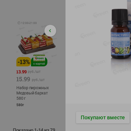
🕘
12:00
-
21:00
-
13
%
-
12
%
-
24
%
4.99
13.99
1.05
руб./
шт
руб./
шт
15.99
1.19
ТОФУ V
руб./
шт
руб./
шт
ТВЕРД
Набор пирожных
Корм влаж. для
230г
Медовый бархат
кош. с чувств.
580 г
пищевар. Пурина
Ван курица
580г
75г
Покупают вместе
Показано 1-14 из 79