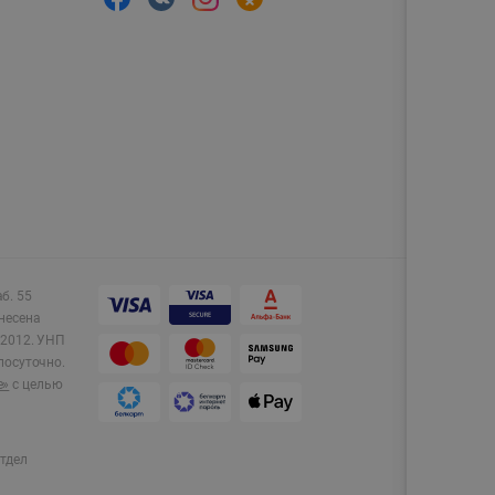
аб. 55
несена
2012.
УНП
лосуточно.
e»
с целью
тдел