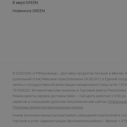
В мире GREEN
Новинки в GREEN
©
2026
ООО «ГРИНрозница» - Доставка продуктов питания в Минске.
Ю
(цокольный этаж) Минским горисполкомом 24.08.2012 в Единый госу
запись о государственной регистрации юридического лица за No 1916
191634233. Интернет-магазин включен в Торговый реестр Республики 
Режим работы сервиса доставки Green —
Call-центр работает с 9:00 д
сервисов и повышения удобства пользования веб-сайтом.
Публичный 
Политика обработки персональных данных
Номер уполномоченных рассматривать обращения покупателей в соот
торговли и услуг Администрации Фрунзенского района г. Минска + 375 