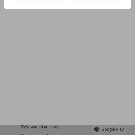
Показать 15-28 из 76
О сервисе
Мой Green
Оплата
История покупок
Условия доставки
Мои товары
Возврат товара
Обратная связь
Оформление заказа
Приложение Green c
Приемка товара
доставкой и бонусно
Самовывоз
Рекламная игра
App Store
n
Публичный договор
Google Play