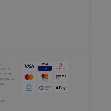
аб. 55
несена
2012.
УНП
лосуточно.
ации
тдел