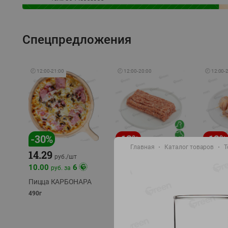
Спецпредложения
🕘
12:00
-
21:00
🕘
12:00
-
20:00
🕘
12:00
-
-
30
%
-
13
%
-
12
%
Главная
Каталог товаров
Т
15.59
14.29
13.49
18.99
руб./
кг
руб./
шт
10.00
6
руб. за
Фарш Купеческий
Шашлы
полуфабрикат,
из сви
Пицца КАРБОНАРА
охлажденный
части
490г
полуфаб
фасовка: 0,5-0,7 кг
фасовка: