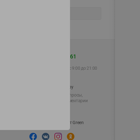
+375 44 560-60-61
Call-центр работает с 9:00 до 21:00
ежедневно
shop@green-market.by
Пишите нам свои вопросы,
предложения и комментарии
й картой
Вакансии
👋
Корпоративный сайт Green