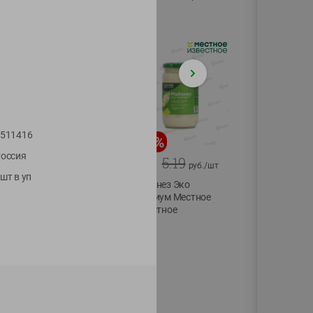
75г
511416
-
20
%
-
12
%
оссия
4.99
5.19
3.99
4.59
руб./
шт
руб./
шт
шт в уп
Конфеты фруктово-
Майонез Эко
ягодные Местное
премиум Местное
известное яблоко-
известное
тыква Хоба
300г
60г