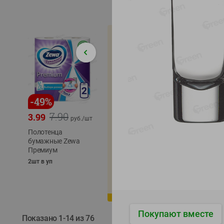
-
49
%
-
22
%
-
17
%
7.90
5.79
3.99
4.49
4.99
руб./
шт
руб./
шт
Полотенца
Икра
бумажные Zewa
трески
сельди
Премиум
тихоокеанской
тихоок
деликатесная
Лунско
2шт в уп
Лунское море 120г
ж/б кл
ж/б ключ
120г
120г
Покупают вместе
Показано 1-14 из 76