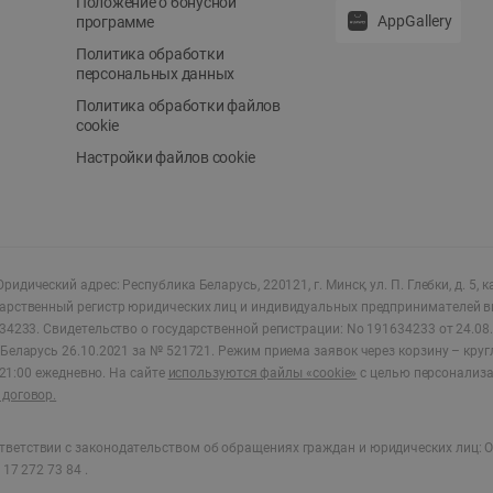
Положение о бонусной
AppGallery
программе
Политика обработки
персональных данных
Политика обработки файлов
cookie
Настройки файлов cookie
ридический адрес: Республика Беларусь, 220121, г. Минск, ул. П. Глебки, д. 5, к
дарственный регистр юридических лиц и индивидуальных предпринимателей в
34233.
Свидетельство о государственной регистрации: No 191634233 от 24.08.
Беларусь 26.10.2021 за № 521721. Режим приема заявок через корзину – круг
о 21:00 ежедневно
.
На сайте
используются файлы «cookie»
с целью персонализ
договор.
ветствии с законодательством об обращениях граждан и юридических лиц: О
17 272 73 84 .