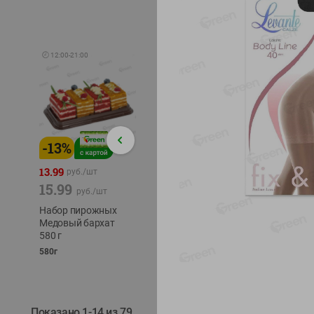
🕘
12:00
-
21:00
-
13
%
-
12
%
-
24
%
4.99
13.99
1.05
руб./
шт
руб./
шт
15.99
1.19
ТОФУ V
руб./
шт
руб./
шт
ТВЕРД
Набор пирожных
Корм влаж. для
230г
Медовый бархат
кош. с чувств.
580 г
пищевар. Пурина
Ван курица
580г
75г
Показано 1-14 из 79