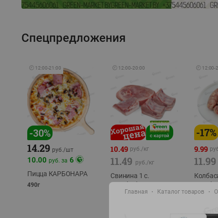
Спецпредложения
🕘
12:00
-
21:00
🕘
12:00
-
20:00
🕘
12:00
-
-
17
%
-
30
%
14.29
10.49
9.99
руб./
кг
руб
руб./
шт
11.49
11.99
10.00
6
руб. за
руб./
кг
Пицца КАРБОНАРА
Свинина 1 с.
Колбас
полуфабрикат,
полуфа
490г
Главная
Каталог товаров
О
охлажденный 1 кг
охлажд
фасовка: 1-2кг
фасовка: