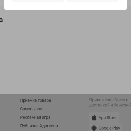
Показать 15-28 из 79
а
О сервисе
Мой Green
Оплата
История покупок
Условия доставки
Мои товары
Возврат товара
Обратная связь
Оформление заказа
Приложение Green c
Приемка товара
доставкой и бонусно
Самовывоз
Рекламная игра
App Store
n
Публичный договор
Google Play