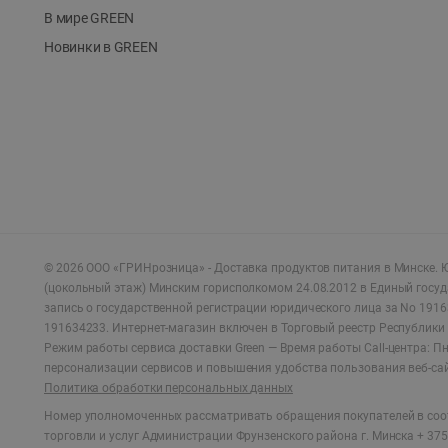
В мире GREEN
Новинки в GREEN
©
2026
ООО «ГРИНрозница» - Доставка продуктов питания в Минске.
Ю
(цокольный этаж) Минским горисполкомом 24.08.2012 в Единый госу
запись о государственной регистрации юридического лица за No 1916
191634233. Интернет-магазин включен в Торговый реестр Республики 
Режим работы сервиса доставки Green —
Время работы Call-центра: Пн.
персонализации сервисов и повышения удобства пользования веб-са
Политика обработки персональных данных
Номер уполномоченных рассматривать обращения покупателей в соот
торговли и услуг Администрации Фрунзенского района г. Минска + 375 