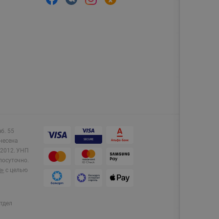
аб. 55
несена
2012.
УНП
лосуточно.
e»
с целью
тдел