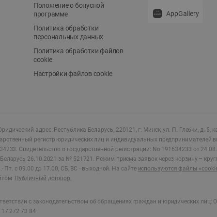
Положение о бонусной
AppGallery
программе
Политика обработки
персональных данных
Политика обработки файлов
cookie
Настройки файлов cookie
ридический адрес: Республика Беларусь, 220121, г. Минск, ул. П. Глебки, д. 5, к
дарственный регистр юридических лиц и индивидуальных предпринимателей в
34233.
Свидетельство о государственной регистрации: No 191634233 от 24.08.
Беларусь 26.10.2021 за № 521721. Режим приема заявок через корзину – круг
- Пт. с 09.00 до 17.00, СБ, ВС - выходной
.
На сайте
используются файлы «cooki
йтом.
Публичный договор.
ветствии с законодательством об обращениях граждан и юридических лиц: О
17 272 73 84 .