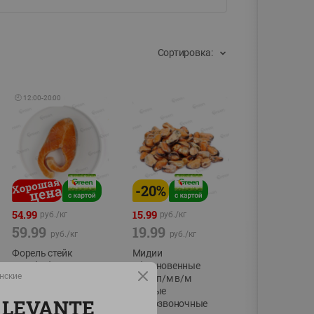
Сортировка:
🕘
12:00
-
20:00
-
20
%
54.99
15.99
руб./
кг
руб./
кг
59.99
19.99
руб./
кг
руб./
кг
Форель стейк
Мидии
полуфабрикат,
обыкновенные
енские
охлажденный
мясо п/м в/м
водные
фасовка:0,15-0,6кг
 LEVANTE
беспозвоночные