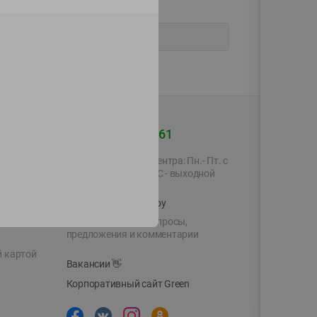
+375 44 560-60-61
Время работы Call-центра: Пн.- Пт. с
09.00 до 17.00, СБ, ВС - выходной
shop@green-market.by
Пишите нам свои вопросы,
предложения и комментарии
й картой
Вакансии
👋
Корпоративный сайт Green