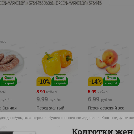
20:00
-
10
%
-
14
%
8.99
5.99
./
кг
руб./
кг
руб./
кг
9.99
6.99
руб./
кг
руб./
кг
руб./
кг
а Свиная
Перец желтый
Персик свежий вес
брикат,
Беларусь
фасовка:0,8-1кг
дежда, обувь, галантерея
Чулочно-носочные изделия
Колготки, чулки ж
фасовка: 0,3-0,7кг
0,5-0,7кг
Колготки жен