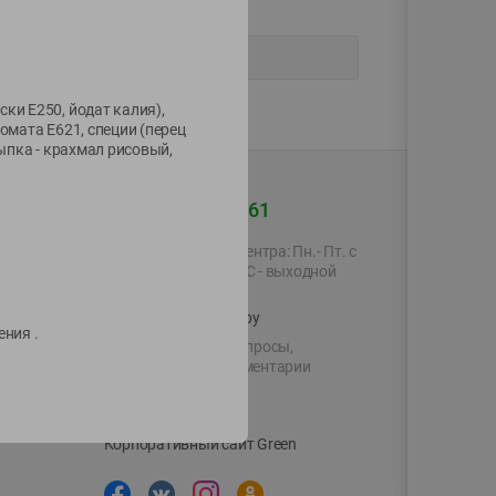
ки Е250, йодат калия),
ромата Е621, специи (перец
ыпка - крахмал рисовый,
+375 44 560-60-61
Время работы Call-центра: Пн.- Пт. с
09.00 до 17.00, СБ, ВС - выходной
shop@green-market.by
ения .
Пишите нам свои вопросы,
предложения и комментарии
й картой
Вакансии
👋
Корпоративный сайт Green