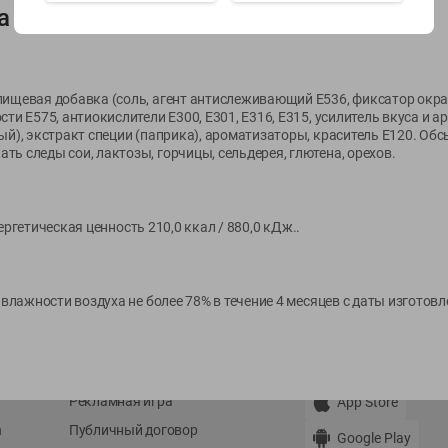
а
Показать 15-28 из 79
пищевая добавка (соль, агент антислеживающий Е536, фиксатор окрас
сти Е575, антиокислители Е300, Е301, Е316, Е315, усилитель вкуса и а
ый), экстракт специи (паприка), ароматизаторы, краситель Е120. Обс
ь следы сои, лактозы, горчицы, сельдерея, глютена, орехов.
О сервисе
Мой Green
 энергетическая ценность 210,0 ккал / 880,0 кДж..
Оплата
История покупок
Условия доставки
Мои товары
Возврат товара
Обратная связь
 влажности воздуха не более 78% в течение 4 месяцев с даты изготовл
Оформление заказа
Приложение Green c
Приемка товара
доставкой и бонусно
Самовывоз
Рекламная игра
App Store
n
Публичный договор
Google Play