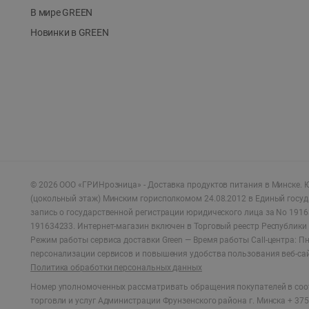
В мире GREEN
Новинки в GREEN
©
2026
ООО «ГРИНрозница» - Доставка продуктов питания в Минске.
Ю
(цокольный этаж) Минским горисполкомом 24.08.2012 в Единый госу
запись о государственной регистрации юридического лица за No 1916
191634233. Интернет-магазин включен в Торговый реестр Республики 
Режим работы сервиса доставки Green —
Время работы Call-центра: Пн.
персонализации сервисов и повышения удобства пользования веб-са
Политика обработки персональных данных
Номер уполномоченных рассматривать обращения покупателей в соот
торговли и услуг Администрации Фрунзенского района г. Минска + 375 