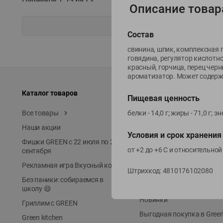
Описание товар
Состав
свинина, шпик, комплексная 
говядина, регулятор кислотно
красный, горчица, перец черн
ароматизатор. Может содержат
Каталог товаров
Специально для вас
Пищевая ценность
Все товары
белки - 14,0 г; жиры - 71,0 г;
Акции
Наши акции
Местное известное
Условия и срок хранения
Фишки GREEN с 22 июля по 22
ЭКОлиния
от +2 до +6 С и относительной
сентября
Prime Steak
Рекламная игра Вкусный код
Штрихкод:
Собственное пр-во
4810176102080
Без паники: собираемся в
Первое правило
школу 😄
Новинки
Гриллим с GREEN
Выгодная покупка в Gree
Green kitchen