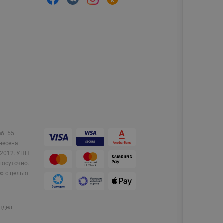
аб. 55
несена
2012.
УНП
лосуточно.
e»
с целью
тдел