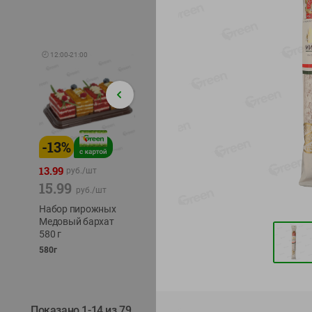
🕘
12:00
-
21:00
-
13
%
-
12
%
-
24
%
4.99
13.99
1.05
руб./
шт
руб./
шт
15.99
1.19
ТОФУ V
руб./
шт
руб./
шт
ТВЕРД
Набор пирожных
Корм влаж. для
230г
Медовый бархат
кош. с чувств.
580 г
пищевар. Пурина
Ван курица
580г
75г
Показано 1-14 из 79