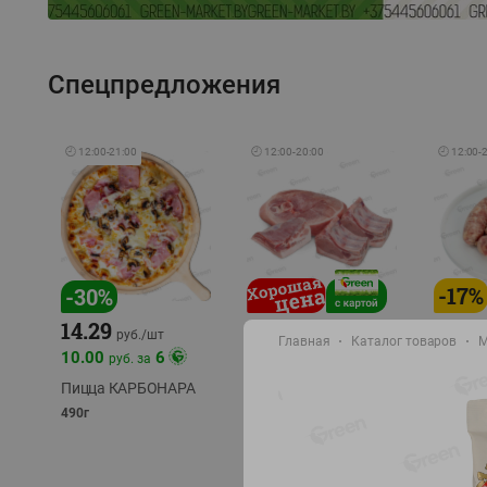
Спецпредложения
🕘
12:00
-
21:00
🕘
12:00
-
20:00
🕘
12:00
-
-
17
%
-
30
%
14.29
10.49
9.99
руб./
кг
руб
руб./
шт
Главная
Каталог товаров
М
11.49
11.99
10.00
6
руб. за
руб./
кг
Пицца КАРБОНАРА
Свинина 1 с.
Колбас
полуфабрикат,
полуфа
490г
охлажденный 1 кг
охлажд
фасовка: 1-2кг
фасовка: