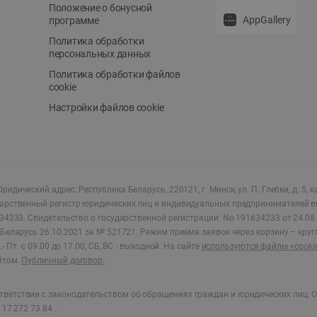
Положение о бонусной
AppGallery
программе
Политика обработки
персональных данных
Политика обработки файлов
cookie
Настройки файлов cookie
ридический адрес: Республика Беларусь, 220121, г. Минск, ул. П. Глебки, д. 5, к
дарственный регистр юридических лиц и индивидуальных предпринимателей в
34233.
Свидетельство о государственной регистрации: No 191634233 от 24.08.
Беларусь 26.10.2021 за № 521721. Режим приема заявок через корзину – круг
- Пт. с 09.00 до 17.00, СБ, ВС - выходной
.
На сайте
используются файлы «cooki
йтом.
Публичный договор.
ветствии с законодательством об обращениях граждан и юридических лиц: О
17 272 73 84 .