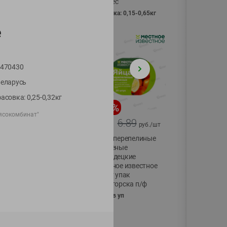
Vici вес
фасовка: 0,15-0,65кг
е
470430
еларусь
асовка: 0,25-0,32кг
-
17
%
-
13
%
ясокомбинат"
13.99
6.89
11.59
5.99
руб./
шт
руб./
шт
Масло Топленое
Яйца перепелиные
ГХИ Местное
копченые
Известное 99%
Молодецкие
Местное известное
200г
20 шт упак
Солигорска п/ф
20шт в уп