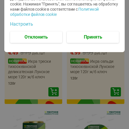
cookie. Нажимая "Принять", вы соглашаетесь
на обработку
нами файлов cookie в соответствии с
Политикой
обработки файлов cookie
Настроить
Отклонить
Принять
-
22
%
-
17
%
5.79
5.99
4.49
4.99
руб./
шт
руб./
шт
Икра трески
Икра сельди
тихоокеанской
тихоокеанской Лунское
деликатесная Лунское
море 120г ж/б ключ
море 120г ж/б ключ
120г
120г