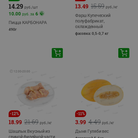
15.59
14.29
13.49
руб./
кг
руб./
шт
10.00
6
руб. за
Фарш Купеческий
полуфабрикат,
Пицца КАРБОНАРА
охлажденный
490г
фасовка: 0,5-0,7 кг
🕘
12:00
-
20:00
-
12
%
-
11
%
21.69
4.49
18.99
3.99
руб./
кг
руб./
кг
Шашлык Вкусный из
Дыня Гуляби вес
свиной филейной части