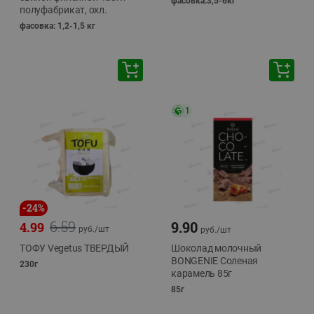
фасовка:3,5-6кг
полуфабрикат, охл.
фасовка: 1,2-1,5 кг
1
-
24
%
6.59
9.90
4.99
руб./
шт
руб./
шт
ТОФУ Vegetus ТВЕРДЫЙ
Шоколад молочный
BONGENIE Соленая
230г
карамель 85г
85г