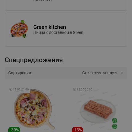
Green kitchen
Пицца c доставкой в Green
Спецпредложения
Сортировка:
Green рекомендует
🕘
12:00
-
21:00
🕘
12:00
-
20:00
-
30
%
-
13
%