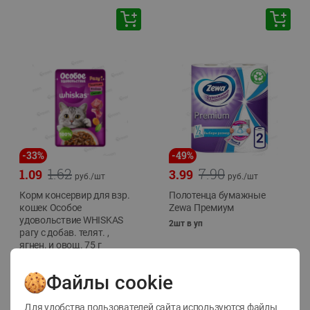
-
33
%
-
49
%
1.62
7.90
1.09
3.99
руб./
шт
руб./
шт
Корм консервир для взр.
Полотенца бумажные
кошек Особое
Zewa Премиум
удовольствие WHISKAS
2шт в уп
рагу с добав. телят. ,
ягнен. и овощ. 75 г
75г
Файлы cookie
Для удобства пользователей сайта используются файлы