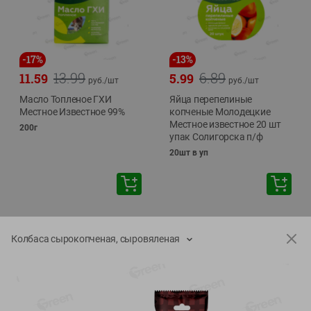
-
17
%
-
13
%
13.99
6.89
11.59
5.99
руб./
шт
руб./
шт
Масло Топленое ГХИ
Яйца перепелиные
Местное Известное 99%
копченые Молодецкие
Местное известное 20 шт
200г
упак Солигорска п/ф
20шт в уп
Колбаса сырокопченая, сыровяленая