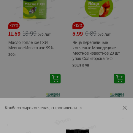
-
17
%
-
13
%
13.99
6.89
11.59
5.99
руб./
шт
руб./
шт
Масло Топленое ГХИ
Яйца перепелиные
Местное Известное 99%
копченые Молодецкие
Местное известное 20 шт
200г
упак Солигорска п/ф
20шт в уп
Колбаса сырокопченая, сыровяленая