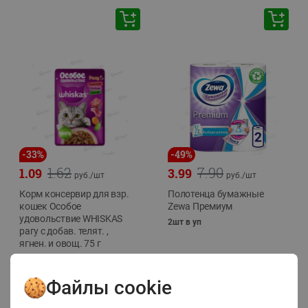
-
33
%
-
49
%
1.62
7.90
1.09
3.99
руб./
шт
руб./
шт
Корм консервир для взр.
Полотенца бумажные
кошек Особое
Zewa Премиум
удовольствие WHISKAS
2шт в уп
рагу с добав. телят. ,
ягнен. и овощ. 75 г
75г
Файлы cookie