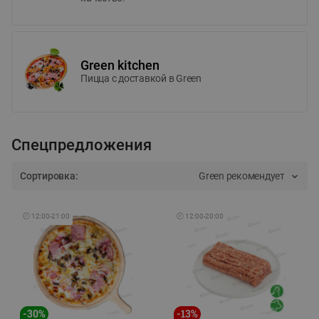
Green kitchen
Пицца c доставкой в Green
Спецпредложения
Сортировка:
Green рекомендует
🕘
12:00
-
21:00
🕘
12:00
-
20:00
-
30
%
-
13
%