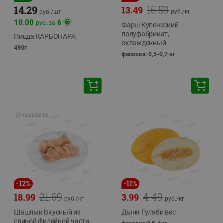
15.59
14.29
13.49
руб./
кг
руб./
шт
10.00
6
руб. за
Фарш Купеческий
полуфабрикат,
Пицца КАРБОНАРА
охлажденный
490г
фасовка: 0,5-0,7 кг
🕘
12:00
-
20:00
-
12
%
-
11
%
21.69
4.49
18.99
3.99
руб./
кг
руб./
кг
Шашлык Вкусный из
Дыня Гуляби вес
свиной филейной части