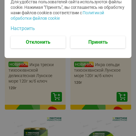
Для удобства пользователей сайта используются файлы
cookie. Нажимая "Принять", вы соглашаетесь
на обработку
нами файлов cookie в соответствии с
Политикой
обработки файлов cookie
Настроить
Отклонить
Принять
-
22
%
-
17
%
5.79
5.99
4.49
4.99
руб./
шт
руб./
шт
Икра трески
Икра сельди
тихоокеанской
тихоокеанской Лунское
деликатесная Лунское
море 120г ж/б ключ
море 120г ж/б ключ
120г
120г