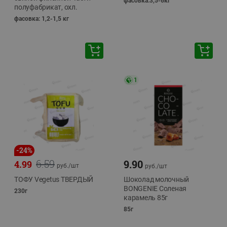
фасовка:3,5-6кг
полуфабрикат, охл.
фасовка: 1,2-1,5 кг
1
-
24
%
6.59
9.90
4.99
руб./
шт
руб./
шт
ТОФУ Vegetus ТВЕРДЫЙ
Шоколад молочный
BONGENIE Соленая
230г
карамель 85г
85г