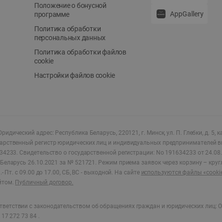
Положение о бонусной
AppGallery
программе
Политика обработки
персональных данных
Политика обработки файлов
cookie
Настройки файлов cookie
ридический адрес: Республика Беларусь, 220121, г. Минск, ул. П. Глебки, д. 5, к
дарственный регистр юридических лиц и индивидуальных предпринимателей в
34233.
Свидетельство о государственной регистрации: No 191634233 от 24.08.
Беларусь 26.10.2021 за № 521721. Режим приема заявок через корзину – круг
- Пт. с 09.00 до 17.00, СБ, ВС - выходной
.
На сайте
используются файлы «cooki
йтом.
Публичный договор.
ветствии с законодательством об обращениях граждан и юридических лиц: О
17 272 73 84 .