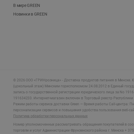
В мире GREEN
Новинки в GREEN
©
2026
ООО «ГРИНрозница» - Доставка продуктов питания в Минске.
Ю
(цокольный этаж) Минским горисполкомом 24.08.2012 в Единый госу
запись о государственной регистрации юридического лица за No 1916
191634233. Интернет-магазин включен в Торговый реестр Республики 
Режим работы сервиса доставки Green —
Время работы Call-центра: Пн.
персонализации сервисов и повышения удобства пользования веб-са
Политика обработки персональных данных
Номер уполномоченных рассматривать обращения покупателей в соот
торговли и услуг Администрации Фрунзенского района г. Минска + 375 