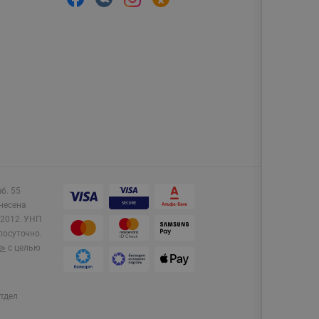
аб. 55
несена
2012.
УНП
лосуточно.
e»
с целью
тдел