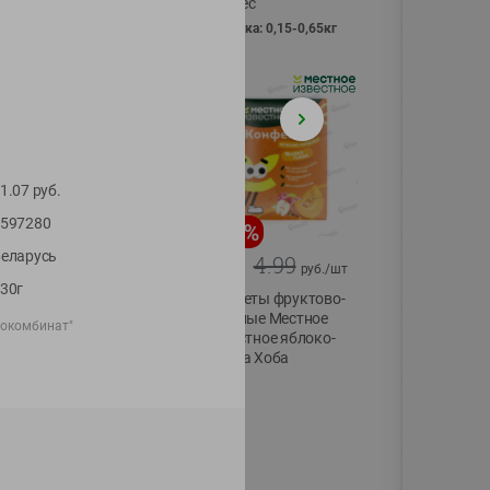
Vici вес
фасовка: 0,15-0,65кг
1.07
руб.
597280
-
13
%
-
20
%
еларусь
6.89
4.99
5.99
3.99
руб./
шт
руб./
шт
30г
Яйца перепелиные
Конфеты фруктово-
копченые
ягодные Местное
сокомбинат"
Молодецкие
известное яблоко-
Местное известное
тыква Хоба
20 шт упак
60г
Солигорска п/ф
20шт в уп