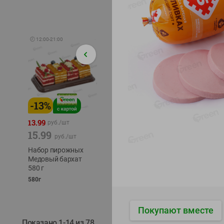
🕘
12:00
-
21:00
-
13
%
-
12
%
-
22
%
4.49
13.99
1.05
руб./
шт
руб./
шт
15.99
1.19
руб./
шт
руб./
шт
трески
Набор пирожных
Корм влаж. для
тихоок
Медовый бархат
кош. с чувств.
делика
580 г
пищевар. Пурина
Лунско
Ван курица
580г
ж/б кл
75г
120г
Покупают вместе
Показано 1-14 из 78