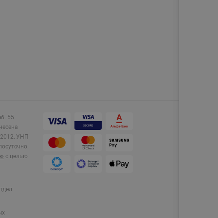
аб. 55
несена
2012.
УНП
лосуточно.
e»
с целью
тдел
ых