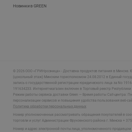
Новинки в GREEN
©
2026
ООО «ГРИНрозница» - Доставка продуктов питания в Минске.
Ю
(цокольный этаж) Минским горисполкомом 24.08.2012 в Единый госу
запись о государственной регистрации юридического лица за No 1916
191634233. Интернет-магазин включен в Торговый реестр Республики 
Режим работы сервиса доставки Green —
Время работы Call-центра: Пн.
персонализации сервисов и повышения удобства пользования веб-са
Политика обработки персональных данных
Номер уполномоченных рассматривать обращения покупателей в соот
торговли и услуг Администрации Фрунзенского района г. Минска + 375 
Номер и адрес электронной почты лица, уполномоченного продавцом