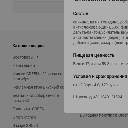
Состав
свинина, шпик, говядина, до
антислеживающий Е536), фикс
дельта-лактон, усилитель вк
экстракты специй (перец), ан
добавка (соль, сахара (декст
Каталог товаров
Специально для вас
Пищевая ценность
Все товары
Акции
Белки 17,жиры 58 Энергетиче
Наши акции
Местное известное
Фишки GREEN с 22 июля по 22
ЭКОлиния
Условия и срок хранения
сентября
Prime Steak
от +2 С до +4 С, 120 суток
Рекламная игра Вкусный код
Собственное пр-во
Без паники: собираемся в
Штрихкод:
4811040121824
Первое правило
школу 😄
Новинки
Гриллим с GREEN
Выгодная покупка в Gree
Green kitchen
В мире GREEN