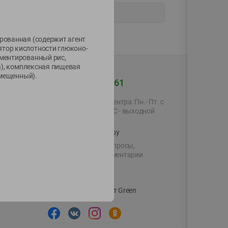
ированная (содержит агент
ятор кислотности глюконо-
рментированный рис,
за), комплексная пищевая
амещенный).
+375 44 560-60-61
Время работы Call-центра: Пн.- Пт. с
09.00 до 17.00, СБ, ВС - выходной
shop@green-market.by
Пишите нам свои вопросы,
предложения и комментарии
й картой
Вакансии
👋
Корпоративный сайт Green