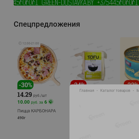
Спецпредложения
🕘
12:00
-
21:00
-
30
%
-
24
%
-
22
%
Главная
Каталог товаров
М
6.59
14.29
4.99
4.49
руб./
шт
руб./
шт
10.00
6
руб. за
ТОФУ Vegetus
ТВЕРДЫЙ
трески
Пицца КАРБОНАРА
тихоок
230г
490г
делика
Лунско
ж/б кл