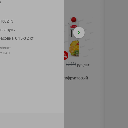
е
168213
еларусь
асовка: 0,15-0,2 кг
мбинат
ат ОАО
-
11
%
-
15
%
11.19
5.19
9.99
4.39
руб./
шт
руб./
шт
Колбаска салями
Сок
Парма
мультифруктовый
сыровяленая
Rich
куриная сорт
1л
экстра
180г