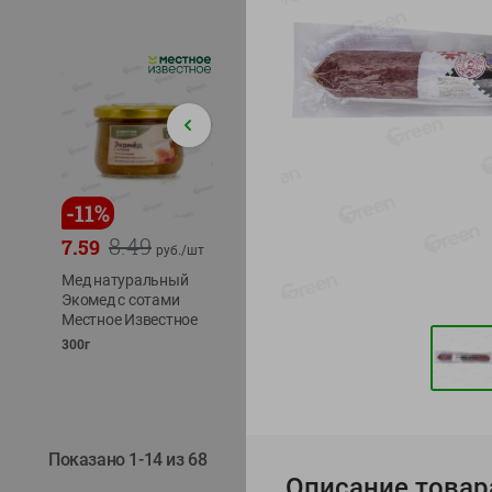
120г
🕘
12:00
-
-
11
%
-
10
%
-
13
%
8.49
7.29
7.59
6.59
13.49
руб./
шт
руб./
шт
Мед натуральный
Напиток чайный
Фарш К
Экомед с сотами
Иван чай Местное
полуфа
Местное Известное
Известное с
охлажд
мелиссой (из
300г
фасовка:
растительного
сырья)
30г
Показано 1-14 из 68
Описание товар