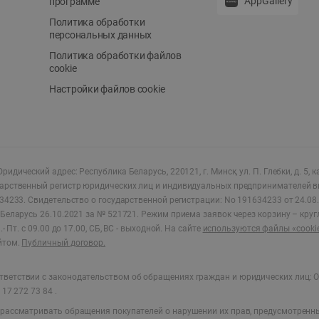
AppGallery
программе
Политика обработки
персональных данных
Политика обработки файлов
cookie
Настройки файлов cookie
ридический адрес: Республика Беларусь, 220121, г. Минск, ул. П. Глебки, д. 5, к
дарственный регистр юридических лиц и индивидуальных предпринимателей в
34233.
Свидетельство о государственной регистрации: No 191634233 от 24.08.
Беларусь 26.10.2021 за № 521721. Режим приема заявок через корзину – круг
- Пт. с 09.00 до 17.00, СБ, ВС - выходной
.
На сайте
используются файлы «cooki
йтом.
Публичный договор.
ветствии с законодательством об обращениях граждан и юридических лиц: О
17 272 73 84 .
 рассматривать обращения покупателей о нарушении их прав, предусмотренн