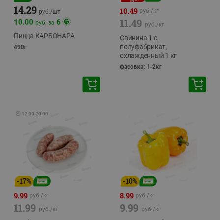
14.29
10.49
руб./
кг
руб./
шт
11.49
10.00
6
руб. за
руб./
кг
Пицца КАРБОНАРА
Свинина 1 с.
полуфабрикат,
490г
охлажденный 1 кг
фасовка: 1-2кг
🕘
12:00
-
20:00
-
17
%
-
10
%
9.99
8.99
руб./
кг
руб./
кг
11.99
9.99
руб./
кг
руб./
кг