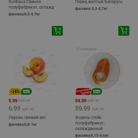
Колбаса Свиная
Перец желтый Беларусь
полуфабрикат, охлажд
фасовка: 0,3-0,7кг
фасовка:0,5-0,7кг
🕘
12:00
-
20:00
-
14
%
5.99
54.99
руб./
кг
руб./
кг
6.99
59.99
руб./
кг
руб./
кг
Персик свежий вес
Форель стейк
полуфабрикат,
фасовка:0,8-1кг
охлажденный
фасовка:0,15-0,6кг