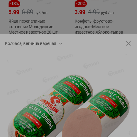
-
13
%
-
20
%
6.89
4.99
5.99
3.99
руб./
шт
руб./
шт
Яйца перепелиные
Конфеты фруктово-
копченые Молодецкие
ягодные Местное
Местное известное 20 шт
известное яблоко-тыква
упак Солигорска п/ф
Хоба
Колбаса, ветчина вареная
20шт в уп
60г
Показано 1-14 из 78
Показать 15-28 из 78
Каталог товаров
Специально для вас