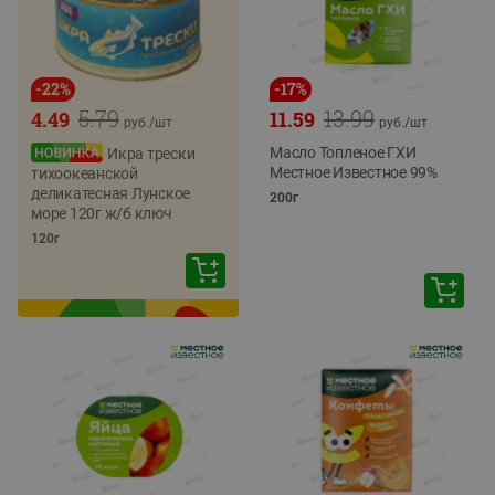
-
22
%
-
17
%
5.79
13.99
4.49
11.59
руб./
шт
руб./
шт
Масло Топленое ГХИ
Икра трески
Местное Известное 99%
тихоокеанской
деликатесная Лунское
200г
море 120г ж/б ключ
120г