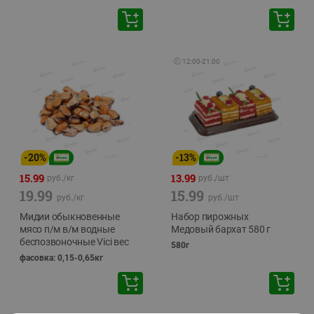
🕘
12:00
-
21:00
-
20
%
-
13
%
15.99
13.99
руб./
кг
руб./
шт
19.99
15.99
руб./
кг
руб./
шт
Мидии обыкновенные
Набор пирожных
мясо п/м в/м водные
Медовый бархат 580 г
беспозвоночные Vici вес
580г
фасовка: 0,15-0,65кг