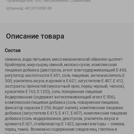
Производитель:
ООО "Мясокомбинат Славянский"
Вакансии
👋
Штрихкод:
4812015008188
Корпоративный сайт Green
Описание товара
©
2026
ООО «ГРИНрозница» - Доставка продуктов питания в
Состав
Минске.
свинина, вода питьевая, мясо механической обвалки цыплят-
Юридическая информация и условия пользовательского
бройлеров, жир-сырец свиной, молоко сухое, комплексная
соглашения
пищевая добавка (декстроза, агент влагоудерживающий Е 450,
регулятор кислотности Е 451, соль пищевая, антиокислитель Е
Номер уполномоченных рассматривать обращения покупателей в
300, усилитель вкуса и аромата Е 621, загустители Е 407, Е 412,
соответствии с законодательством об обращениях граждан и
экстракты пряностей (мускатный орех, перец черный, чеснок),
юридических лиц: Отдел торговли и услуг Администрации
красители Е 162, Е 120)), соль поваренная пищевая
Фрунзенского района г. Минска + 375 17 272 73 84 .
йодированная (содержит антислеживающий агент Е 536),
Номер и адрес электронной почты лица, уполномоченного
комплексная пищевая добавка (соль поваренная пищевая,
фиксатор окраски Е 250, йодат калия), комплексная пищевая
продавцом рассматривать обращения покупателей о нарушении их
добавка (загустители Е 415, Е 417, Е 407), комплексная пищевая
прав, предусмотренных законодательством о защите прав
добавка (соль иодированная, декстроза, усилитель вкуса и
потребителей: +375 44 560-60-61, shop@green-dostavka.by.
аромата Е 621, стабилизатор Е 1422, ароматизаторы – сливки,
Способы оплаты товара:
перец, тмин). Возможно содержание следов яиц, глютена и