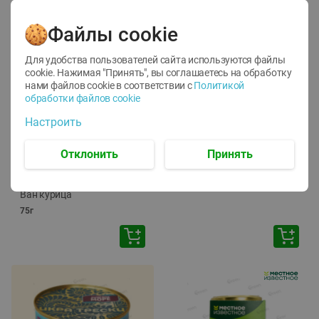
Файлы cookie
Для удобства пользователей сайта используются файлы
cookie. Нажимая "Принять", вы соглашаетесь
на обработку
нами файлов cookie в соответствии с
Политикой
обработки файлов cookie
-
12
%
-
24
%
Настроить
6.59
4.99
1.05
руб./
шт
руб./
шт
1.19
ТОФУ Vegetus ТВЕРДЫЙ
руб./
шт
Отклонить
Принять
230г
Корм влаж. для кош. с
чувств. пищевар. Пурина
Ван курица
75г