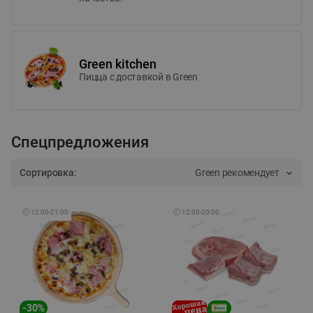
Green kitchen
Пицца c доставкой в Green
Спецпредложения
Сортировка:
Green рекомендует
🕘
12:00
-
21:00
🕘
12:00
-
20:00
-
30
%