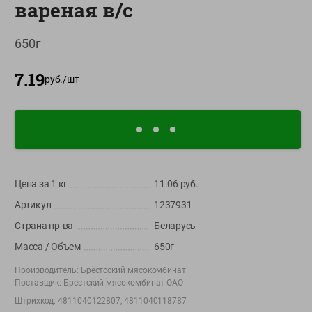
вареная в/с
О сервисе
650г
Настройки файлов cookie
Мой Green
7.19
руб./
шт
Приложение Green c
доставкой и бонусной картой
App
Google
AppGallery
Store
Play
Цена за 1
кг
11.06
руб.
Артикул
1237931
+375 44 560-60-61
Страна пр-ва
Беларусь
Время работы Call-центра: Пн.- Пт. с 09.00 до 17.00, СБ, ВС -
выходной
Масса / Объем
650г
Производитель:
Брестсский мясокомбинат
shop@green-market.by
Поставщик:
Брестский мясокомбинат ОАО
Пишите нам свои вопросы, предложения и комментарии
Штрихкод:
4811040122807, 4811040118787