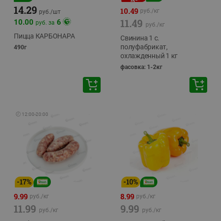
14.29
10.49
руб./
кг
руб./
шт
11.49
10.00
6
руб. за
руб./
кг
Пицца КАРБОНАРА
Свинина 1 с.
полуфабрикат,
490г
охлажденный 1 кг
фасовка: 1-2кг
🕘
12:00
-
20:00
-
17
%
-
10
%
9.99
8.99
руб./
кг
руб./
кг
11.99
9.99
руб./
кг
руб./
кг