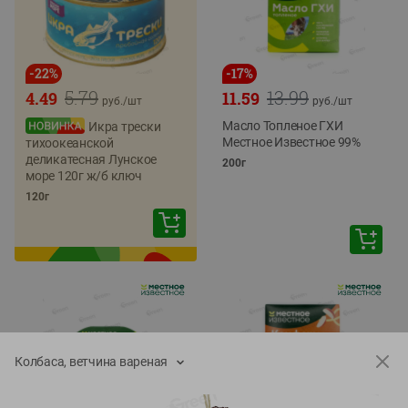
-
22
%
-
17
%
5.79
13.99
4.49
11.59
руб./
шт
руб./
шт
Масло Топленое ГХИ
Икра трески
Местное Известное 99%
тихоокеанской
деликатесная Лунское
200г
море 120г ж/б ключ
120г
Колбаса, ветчина вареная