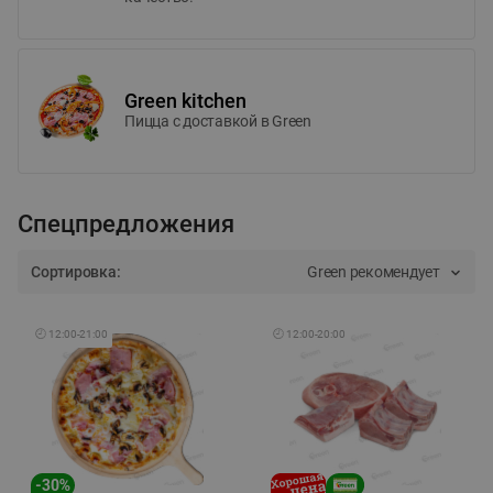
Green kitchen
Пицца c доставкой в Green
Спецпредложения
Сортировка:
Green рекомендует
🕘
12:00
-
21:00
🕘
12:00
-
20:00
-
30
%