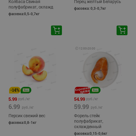
Колбаса Свиная
Перец желтый Беларусь
полуфабрикат, охлажд
фасовка: 0,3-0,7кг
фасовка:0,5-0,7кг
🕘
12:00
-
20:00
-
14
%
5.99
54.99
руб./
кг
руб./
кг
6.99
59.99
руб./
кг
руб./
кг
Персик свежий вес
Форель стейк
полуфабрикат,
фасовка:0,8-1кг
охлажденный
фасовка:0,15-0,6кг