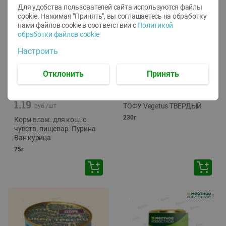
Для удобства пользователей сайта используются файлы
cookie. Нажимая "Принять", вы соглашаетесь
на обработку
нами файлов cookie в соответствии с
Политикой
обработки файлов cookie
Настроить
Отклонить
Принять
-
12
%
-
24
%
6.59
4.99
1.05
руб./
шт
руб./
шт
1.19
ТОФУ Vegetus ТВЕРДЫЙ
руб./
шт
230г
Корм влаж. для кош. с
чувств. пищевар. Пурина
Ван курица
75г