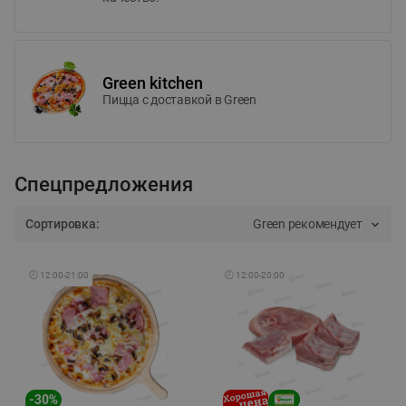
Green kitchen
Пицца c доставкой в Green
Спецпредложения
Сортировка:
Green рекомендует
🕘
12:00
-
21:00
🕘
12:00
-
20:00
-
30
%