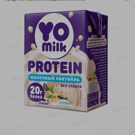
-
17
%
-
13
%
13.99
6.89
11.59
5.99
руб./
шт
руб./
шт
Масло Топленое ГХИ
Яйца перепелиные
Местное Известное 99%
копченые Молодецкие
Местное известное 20 шт
200г
упак Солигорска п/ф
20шт в уп
Показано 1-14 из 79
Показать 15-28 из 79
Каталог товаров
Специально для вас