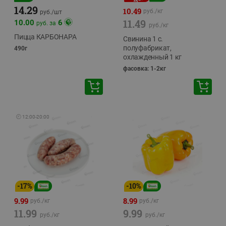
14.29
10.49
руб./
кг
руб./
шт
11.49
10.00
6
руб. за
руб./
кг
Пицца КАРБОНАРА
Свинина 1 с.
полуфабрикат,
490г
охлажденный 1 кг
фасовка: 1-2кг
🕘
12:00
-
20:00
-
17
%
-
10
%
9.99
8.99
руб./
кг
руб./
кг
11.99
9.99
руб./
кг
руб./
кг