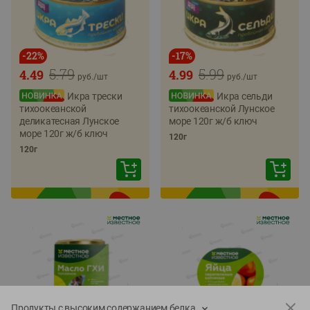
-
22
%
-
17
%
5.79
5.99
4.49
4.99
руб./
шт
руб./
шт
Икра трески
Икра сельди
тихоокеанской
тихоокеанской Лунское
деликатесная Лунское
море 120г ж/б ключ
море 120г ж/б ключ
120г
120г
Продукты с высоким содержанием белка