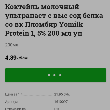
Коктейль молочный
О сервисе
ультрапаст с выс сод белка
Настройки файлов cookie
со вк Пломбир Yomilk
Мой Green
Protein 1, 5% 200 мл уп
Приложение Green c
доставкой и бонусной картой
200мл
App
Google
AppGallery
Store
Play
4.39
руб./
шт
+375 44 560-60-61
Время работы Call-центра: Пн.- Пт. с 09.00 до 17.00, СБ, ВС -
выходной
Цена за 1
л
21.95
руб.
shop@green-market.by
Артикул
1610097
Пишите нам свои вопросы, предложения и комментарии
Страна пр-ва
РФ