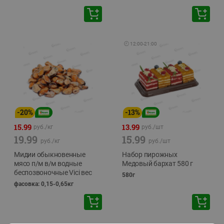
🕘
12:00
-
21:00
-
20
%
-
13
%
15.99
13.99
руб./
кг
руб./
шт
19.99
15.99
руб./
кг
руб./
шт
Мидии обыкновенные
Набор пирожных
мясо п/м в/м водные
Медовый бархат 580 г
беспозвоночные Vici вес
580г
фасовка: 0,15-0,65кг