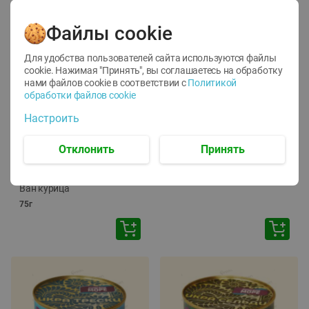
Файлы cookie
Для удобства пользователей сайта используются файлы
cookie. Нажимая "Принять", вы соглашаетесь
на обработку
нами файлов cookie в соответствии с
Политикой
обработки файлов cookie
-
12
%
-
24
%
Настроить
6.59
4.99
1.05
руб./
шт
руб./
шт
1.19
ТОФУ Vegetus ТВЕРДЫЙ
руб./
шт
Отклонить
Принять
230г
Корм влаж. для кош. с
чувств. пищевар. Пурина
Ван курица
75г