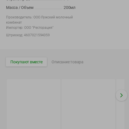
Вакансии
👋
Масса / Объем
200мл
Корпоративный сайт Green
Производитель:
ООО Лужский молочный
комбинат
Импортер:
ООО "Ресторация"
Штрихкод:
4607021594059
©
2026
ООО «ГРИНрозница» - Доставка продуктов питания в
Минске.
Юридическая информация и условия пользовательского
Покупают вместе
Описание товара
соглашения
Номер уполномоченных рассматривать обращения покупателей в
соответствии с законодательством об обращениях граждан и
юридических лиц: Отдел торговли и услуг Администрации
Фрунзенского района г. Минска + 375 17 272 73 84 .
Номер и адрес электронной почты лица, уполномоченного
продавцом рассматривать обращения покупателей о нарушении их
прав, предусмотренных законодательством о защите прав
потребителей: +375 44 560-60-61, shop@green-dostavka.by.
Способы оплаты товара: