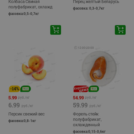
Колбаса Свиная
Перец желтый Беларусь
полуфабрикат, охлажд
фасовка: 0,3-0,7кг
фасовка:0,5-0,7кг
🕘
12:00
-
20:00
-
14
%
5.99
54.99
руб./
кг
руб./
кг
6.99
59.99
руб./
кг
руб./
кг
Персик свежий вес
Форель стейк
полуфабрикат,
фасовка:0,8-1кг
охлажденный
фасовка:0,15-0,6кг