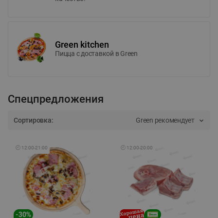
Green kitchen
Пицца c доставкой в Green
Спецпредложения
Сортировка:
Green рекомендует
🕘
12:00
-
21:00
🕘
12:00
-
20:00
-
30
%