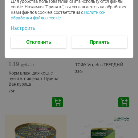
Для удобства пользователей сайта используются файлы
cookie. Нажимая "Принять", вы соглашаетесь
на обработку
нами файлов cookie в соответствии с
Политикой
обработки файлов cookie
Настроить
Отклонить
Принять
-
12
%
-
24
%
6.59
4.99
1.05
руб./
шт
руб./
шт
1.19
ТОФУ Vegetus ТВЕРДЫЙ
руб./
шт
230г
Корм влаж. для кош. с
чувств. пищевар. Пурина
Ван курица
75г