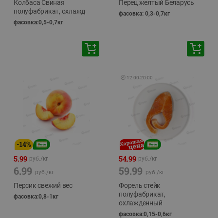
Колбаса Свиная
Перец желтый Беларусь
полуфабрикат, охлажд
фасовка: 0,3-0,7кг
фасовка:0,5-0,7кг
🕘
12:00
-
20:00
-
14
%
5.99
54.99
руб./
кг
руб./
кг
6.99
59.99
руб./
кг
руб./
кг
Персик свежий вес
Форель стейк
полуфабрикат,
фасовка:0,8-1кг
охлажденный
фасовка:0,15-0,6кг