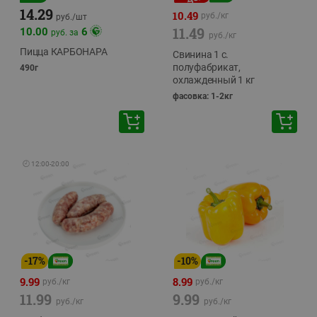
14.29
10.49
руб./
кг
руб./
шт
11.49
10.00
6
руб. за
руб./
кг
Пицца КАРБОНАРА
Свинина 1 с.
полуфабрикат,
490г
охлажденный 1 кг
фасовка: 1-2кг
🕘
12:00
-
20:00
-
17
%
-
10
%
9.99
8.99
руб./
кг
руб./
кг
11.99
9.99
руб./
кг
руб./
кг