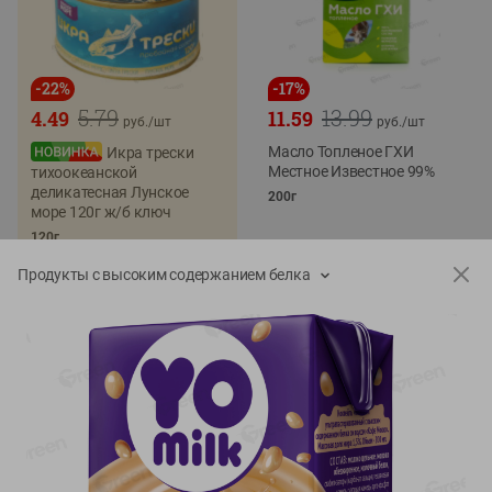
-
22
%
-
17
%
5.79
13.99
4.49
11.59
руб./
шт
руб./
шт
Масло Топленое ГХИ
Икра трески
Местное Известное 99%
тихоокеанской
деликатесная Лунское
200г
море 120г ж/б ключ
120г
Продукты с высоким содержанием белка