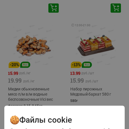
🕘
12:00
-
21:00
-
20
%
-
13
%
15.99
13.99
руб./
кг
руб./
шт
19.99
15.99
руб./
кг
руб./
шт
Мидии обыкновенные
Набор пирожных
мясо п/м в/м водные
Медовый бархат 580 г
беспозвоночные Vici вес
580г
фасовка: 0,15-0,65кг
Файлы cookie