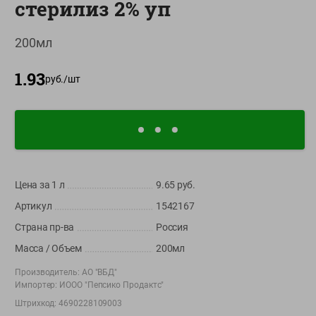
стерилиз 2% уп
О сервисе
200мл
Настройки файлов cookie
Мой Green
1.93
руб./
шт
Приложение Green c
доставкой и бонусной картой
App
Google
AppGallery
Store
Play
Цена за 1
л
9.65
руб.
Артикул
1542167
+375 44 560-60-61
Страна пр-ва
Россия
Время работы Call-центра: Пн.- Пт. с 09.00 до 17.00, СБ, ВС -
выходной
Масса / Объем
200мл
Производитель:
АО "ВБД"
shop@green-market.by
Импортер:
ИООО "Пепсико Продактс"
Пишите нам свои вопросы, предложения и комментарии
Штрихкод:
4690228109003