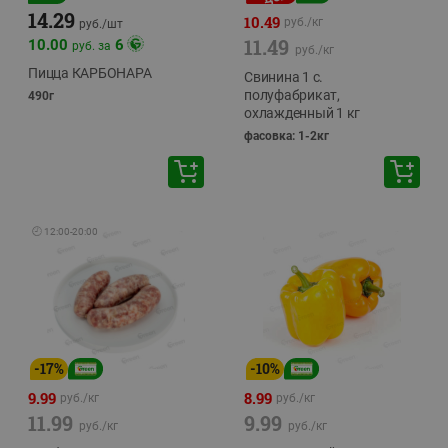
14.29
10.49
руб./
кг
руб./
шт
11.49
10.00
6
руб. за
руб./
кг
Пицца КАРБОНАРА
Свинина 1 с.
полуфабрикат,
490г
охлажденный 1 кг
фасовка: 1-2кг
🕘
12:00
-
20:00
-
17
%
-
10
%
9.99
8.99
руб./
кг
руб./
кг
11.99
9.99
руб./
кг
руб./
кг