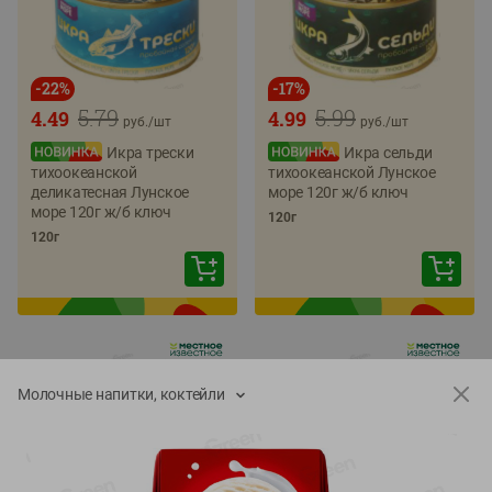
-
22
%
-
17
%
5.79
5.99
4.49
4.99
руб./
шт
руб./
шт
Икра трески
Икра сельди
тихоокеанской
тихоокеанской Лунское
деликатесная Лунское
море 120г ж/б ключ
море 120г ж/б ключ
120г
120г
Молочные напитки, коктейли