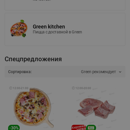
Green kitchen
Пицца c доставкой в Green
Спецпредложения
Сортировка:
Green рекомендует
🕘
12:00
-
21:00
🕘
12:00
-
20:00
-
30
%