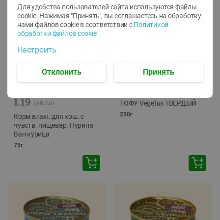
Для удобства пользователей сайта используются файлы
cookie. Нажимая "Принять", вы соглашаетесь
на обработку
нами файлов cookie в соответствии с
Политикой
обработки файлов cookie
Настроить
Отклонить
Принять
-
12
%
-
24
%
6.59
4.99
1.05
руб./
шт
руб./
шт
1.19
ТОФУ Vegetus ТВЕРДЫЙ
руб./
шт
230г
Корм влаж. для кош. с
чувств. пищевар. Пурина
Ван курица
75г