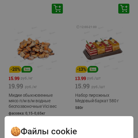
🕘
12:00
-
21:00
-
20
%
-
13
%
15.99
13.99
руб./
кг
руб./
шт
19.99
15.99
руб./
кг
руб./
шт
Мидии обыкновенные
Набор пирожных
мясо п/м в/м водные
Медовый бархат 580 г
беспозвоночные Vici вес
580г
фасовка: 0,15-0,65кг
Файлы cookie