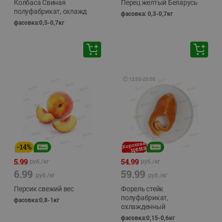
Колбаса Свиная
Перец желтый Беларусь
полуфабрикат, охлажд
фасовка: 0,3-0,7кг
фасовка:0,5-0,7кг
🕘
12:00
-
20:00
-
14
%
5.99
54.99
руб./
кг
руб./
кг
6.99
59.99
руб./
кг
руб./
кг
Персик свежий вес
Форель стейк
полуфабрикат,
фасовка:0,8-1кг
охлажденный
фасовка:0,15-0,6кг