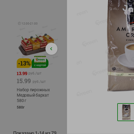
🕘
12:00
-
21:00
-
13
%
-
12
%
-
24
%
4.99
13.99
1.05
руб./
шт
руб./
шт
15.99
1.19
ТОФУ V
руб./
шт
руб./
шт
ТВЕРД
Набор пирожных
Корм влаж. для
230г
Медовый бархат
кош. с чувств.
580 г
пищевар. Пурина
Ван курица
580г
75г
Показано 1-14 из 79