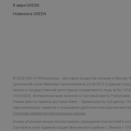
В мире GREEN
Новинки в GREEN
©
2026
ООО «ГРИНрозница» - Доставка продуктов питания в Минске.
Ю
(цокольный этаж) Минским горисполкомом 24.08.2012 в Единый госу
запись о государственной регистрации юридического лица за No 1916
191634233. Интернет-магазин включен в Торговый реестр Республики 
Режим работы сервиса доставки Green —
Время работы Call-центра: Пн.
персонализации сервисов и повышения удобства пользования веб-са
Политика обработки персональных данных
Номер уполномоченных рассматривать обращения покупателей в соот
торговли и услуг Администрации Фрунзенского района г. Минска + 375 