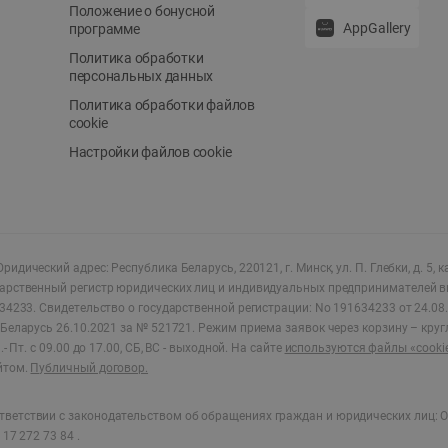
Положение о бонусной
AppGallery
программе
Политика обработки
персональных данных
Политика обработки файлов
cookie
Настройки файлов cookie
ридический адрес: Республика Беларусь, 220121, г. Минск, ул. П. Глебки, д. 5, к
дарственный регистр юридических лиц и индивидуальных предпринимателей в
34233.
Свидетельство о государственной регистрации: No 191634233 от 24.08.
Беларусь 26.10.2021 за № 521721. Режим приема заявок через корзину – круг
- Пт. с 09.00 до 17.00, СБ, ВС - выходной
.
На сайте
используются файлы «cooki
йтом.
Публичный договор.
ветствии с законодательством об обращениях граждан и юридических лиц: О
17 272 73 84 .