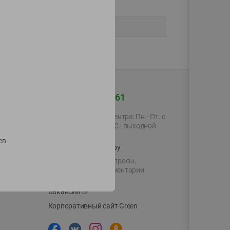
+375 44 560-60-61
Время работы Call-центра: Пн.- Пт. с
09.00 до 17.00, СБ, ВС - выходной
ев
shop@green-market.by
Пишите нам свои вопросы,
предложения и комментарии
й картой
Вакансии
👋
Корпоративный сайт Green