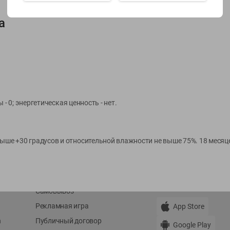
а
Показать 15-28 из 79
О сервисе
Мой Green
ды - 0; энергетическая ценность - нет.
Оплата
История покупок
Условия доставки
Мои товары
выше +30 градусов и относительной влажности не выше 75%. 18 месяц
Возврат товара
Обратная связь
Оформление заказа
Приложение Green c
Приемка товара
доставкой и бонусно
Самовывоз
Рекламная игра
App Store
n
Публичный договор
Google Play