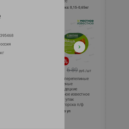
Vici вес
фасовка: 0,15-0,65кг
е
395468
оссия
кг
-
17
%
-
13
%
13.99
6.89
11.59
5.99
руб./
шт
руб./
шт
Масло Топленое
Яйца перепелиные
ГХИ Местное
копченые
Известное 99%
Молодецкие
Местное известное
200г
20 шт упак
Солигорска п/ф
20шт в уп