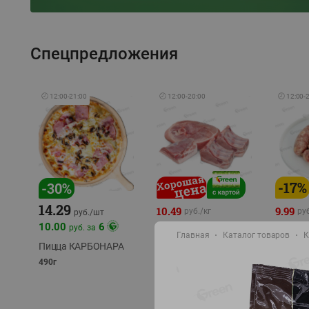
Спецпредложения
🕘
12:00
-
21:00
🕘
12:00
-
20:00
🕘
12:00
-
-
17
%
-
30
%
14.29
10.49
9.99
руб./
кг
руб
руб./
шт
11.49
11.99
10.00
6
руб. за
руб./
кг
Главная
Каталог товаров
К
Пицца КАРБОНАРА
Свинина 1 с.
Колбас
полуфабрикат,
полуфа
490г
охлажденный 1 кг
охлажд
фасовка: 1-2кг
фасовка: