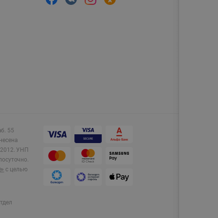
аб. 55
несена
2012.
УНП
лосуточно.
e»
с целью
тдел