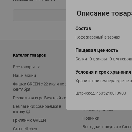
Описание товар
Состав
Кофе жареный в зернах
Пищевая ценность
Каталог товаров
Специально для вас
Белки - 0 г; жиры - 0 г; углево
Все товары
Акции
Условия и срок хранения
Наши акции
Местное известное
Хранить при температуре не 
Фишки GREEN с 22 июля по 22
ЭКОлиния
сентября
Prime Steak
Штрихкод:
4605246010903
Рекламная игра Вкусный код
Собственное пр-во
Без паники: собираемся в
Первое правило
школу 😄
Новинки
Гриллим с GREEN
Выгодная покупка в Gree
Green kitchen