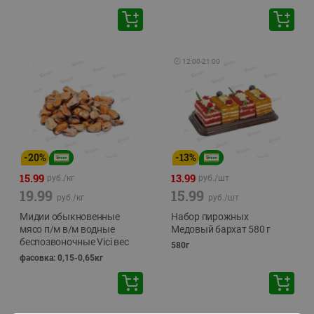
🕘
12:00
-
21:00
-
20
%
-
13
%
15.99
13.99
руб./
кг
руб./
шт
19.99
15.99
руб./
кг
руб./
шт
Мидии обыкновенные
Набор пирожных
мясо п/м в/м водные
Медовый бархат 580 г
беспозвоночные Vici вес
580г
фасовка: 0,15-0,65кг