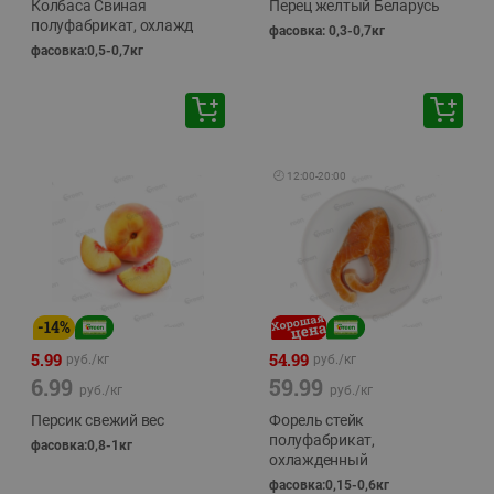
Колбаса Свиная
Перец желтый Беларусь
полуфабрикат, охлажд
фасовка: 0,3-0,7кг
фасовка:0,5-0,7кг
🕘
12:00
-
20:00
-
14
%
5.99
54.99
руб./
кг
руб./
кг
6.99
59.99
руб./
кг
руб./
кг
Персик свежий вес
Форель стейк
полуфабрикат,
фасовка:0,8-1кг
охлажденный
фасовка:0,15-0,6кг