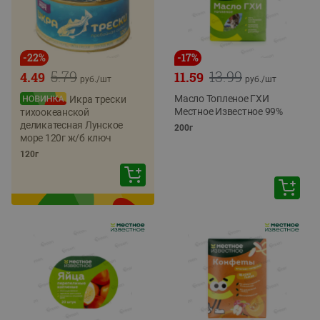
-
22
%
-
17
%
5.79
13.99
4.49
11.59
руб./
шт
руб./
шт
Масло Топленое ГХИ
Икра трески
Местное Известное 99%
тихоокеанской
деликатесная Лунское
200г
море 120г ж/б ключ
120г