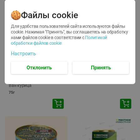
Файлы cookie
Для удобства пользователей сайта используются файлы
cookie. Нажимая "Принять", вы соглашаетесь
на обработку
нами файлов cookie в соответствии с
Политикой
обработки файлов cookie
-
12
%
-
24
%
Настроить
6.59
4.99
1.05
руб./
шт
руб./
шт
1.19
ТОФУ Vegetus ТВЕРДЫЙ
руб./
шт
Отклонить
Принять
230г
Корм влаж. для кош. с
чувств. пищевар. Пурина
Ван курица
75г