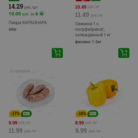
14.29
10.49
руб./
кг
руб./
шт
11.49
10.00
6
руб. за
руб./
кг
Пицца КАРБОНАРА
Свинина 1 с.
полуфабрикат,
490г
охлажденный 1 кг
фасовка: 1-2кг
🕘
12:00
-
20:00
-
17
%
-
10
%
9.99
8.99
руб./
кг
руб./
кг
11.99
9.99
руб./
кг
руб./
кг