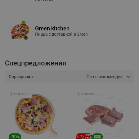
Green kitchen
Пицца c доставкой в Green
Спецпредложения
Сортировка:
Green рекомендует
🕘
12:00
-
21:00
🕘
12:00
-
20:00
-
30
%