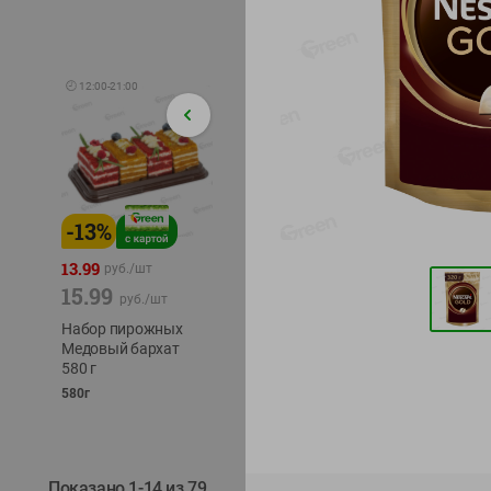
🕘
12:00
-
21:00
-
13
%
-
12
%
-
24
%
4.99
13.99
1.05
руб./
шт
руб./
шт
15.99
1.19
ТОФУ V
руб./
шт
руб./
шт
ТВЕРД
Набор пирожных
Корм влаж. для
230г
Медовый бархат
кош. с чувств.
580 г
пищевар. Пурина
Ван курица
580г
75г
Показано 1-14 из 79