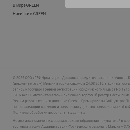
В мире GREEN
Новинки в GREEN
©
2026
ООО «ГРИНрозница» - Доставка продуктов питания в Минске.
Ю
(цокольный этаж) Минским горисполкомом 24.08.2012 в Единый госу
запись о государственной регистрации юридического лица за No 1916
191634233. Интернет-магазин включен в Торговый реестр Республики 
Режим работы сервиса доставки Green —
Время работы Call-центра: Пн.
персонализации сервисов и повышения удобства пользования веб-са
Политика обработки персональных данных
Номер уполномоченных рассматривать обращения покупателей в соот
торговли и услуг Администрации Фрунзенского района г. Минска + 375 