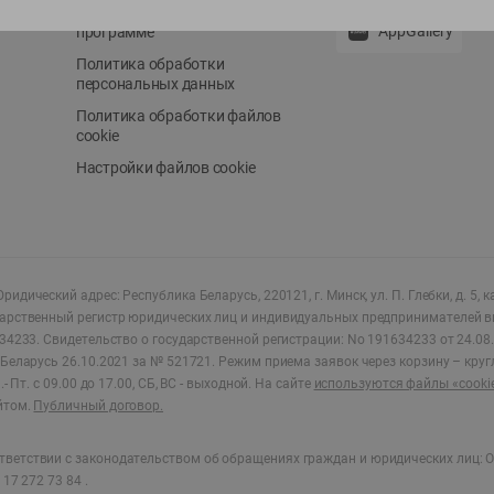
Положение о бонусной
AppGallery
программе
Политика обработки
персональных данных
Политика обработки файлов
cookie
Настройки файлов cookie
ридический адрес: Республика Беларусь, 220121, г. Минск, ул. П. Глебки, д. 5, к
дарственный регистр юридических лиц и индивидуальных предпринимателей в
34233.
Свидетельство о государственной регистрации: No 191634233 от 24.08.
Беларусь 26.10.2021 за № 521721. Режим приема заявок через корзину – круг
- Пт. с 09.00 до 17.00, СБ, ВС - выходной
.
На сайте
используются файлы «cooki
йтом.
Публичный договор.
ветствии с законодательством об обращениях граждан и юридических лиц: О
17 272 73 84 .