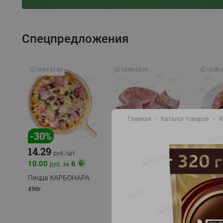
Спецпредложения
🕘
12:00
-
21:00
🕘
12:00
-
20:00
🕘
12:00
-
Главная
Каталог товаров
К
-
17
%
-
30
%
14.29
10.49
9.99
руб./
кг
руб
руб./
шт
11.49
11.99
10.00
6
руб. за
руб./
кг
Пицца КАРБОНАРА
Свинина 1 с.
Колбас
полуфабрикат,
полуфа
490г
охлажденный 1 кг
охлажд
фасовка: 1-2кг
фасовка: