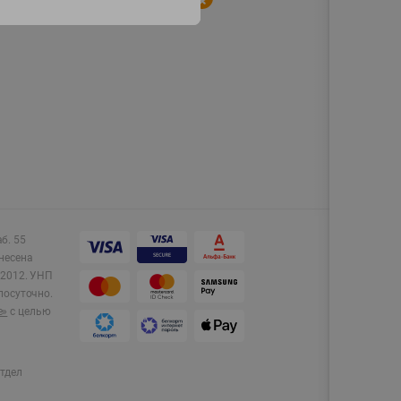
аб. 55
несена
2012.
УНП
лосуточно.
e»
с целью
тдел