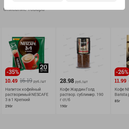
Описание товара
Показать 15-28 из 79
О сервисе
Мой Green
Оплата
История покупок
-
35
%
-
26
%
Условия доставки
Мои товары
16.19
28.98
10.49
11.99
руб./
шт
руб./
шт
Возврат товара
Обратная связь
Напиток кофейный
Кофе Жардин Голд
Кофе N
Оформление заказа
растворимый NESCAFЕ
раствор. сублимир. 190
Barista
Приложение Green c
Приемка товара
3 в 1 Крепкий
г ст/б
85г
доставкой и бонусно
290г
190г
Самовывоз
Рекламная игра
App Store
n
Публичный договор
Google Play