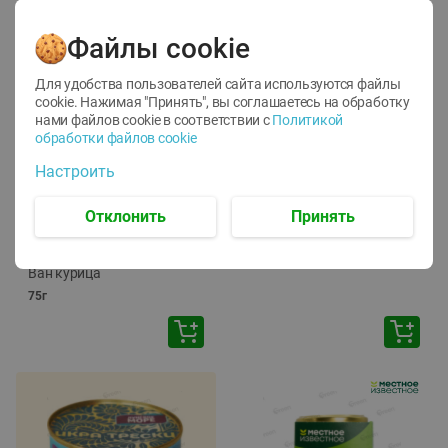
Файлы cookie
Для удобства пользователей сайта используются файлы
cookie. Нажимая "Принять", вы соглашаетесь
на обработку
нами файлов cookie в соответствии с
Политикой
обработки файлов cookie
-
12
%
-
24
%
Настроить
6.59
4.99
1.05
руб./
шт
руб./
шт
1.19
ТОФУ Vegetus ТВЕРДЫЙ
руб./
шт
Отклонить
Принять
230г
Корм влаж. для кош. с
чувств. пищевар. Пурина
Ван курица
75г