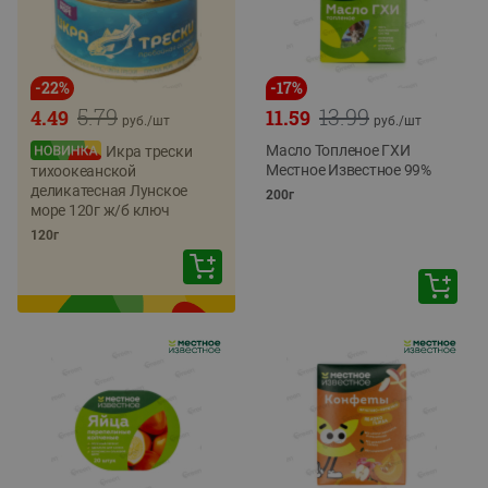
-
22
%
-
17
%
5.79
13.99
4.49
11.59
руб./
шт
руб./
шт
Масло Топленое ГХИ
Икра трески
Местное Известное 99%
тихоокеанской
деликатесная Лунское
200г
море 120г ж/б ключ
120г