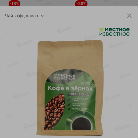
-
13
%
-
20
%
6.89
4.99
5.99
3.99
руб./
шт
руб./
шт
Чай, кофе, какао
Яйца перепелиные
Конфеты фруктово-
копченые Молодецкие
ягодные Местное
Местное известное 20 шт
известное яблоко-тыква
упак Солигорска п/ф
Хоба
20шт в уп
60г
Показано 1-14 из 78
Показать 15-28 из 78
Каталог товаров
Специально для вас