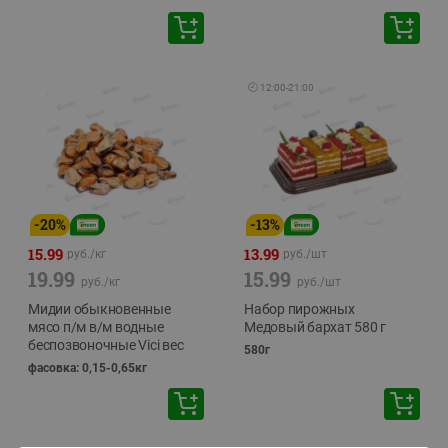
🕘
12:00
-
21:00
-
20
%
-
13
%
15.99
13.99
руб./
кг
руб./
шт
19.99
15.99
руб./
кг
руб./
шт
Мидии обыкновенные
Набор пирожных
мясо п/м в/м водные
Медовый бархат 580 г
беспозвоночные Vici вес
580г
фасовка: 0,15-0,65кг