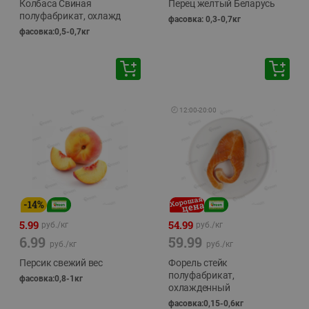
Колбаса Свиная
Перец желтый Беларусь
полуфабрикат, охлажд
фасовка: 0,3-0,7кг
фасовка:0,5-0,7кг
🕘
12:00
-
20:00
-
14
%
5.99
54.99
руб./
кг
руб./
кг
6.99
59.99
руб./
кг
руб./
кг
Персик свежий вес
Форель стейк
полуфабрикат,
фасовка:0,8-1кг
охлажденный
фасовка:0,15-0,6кг