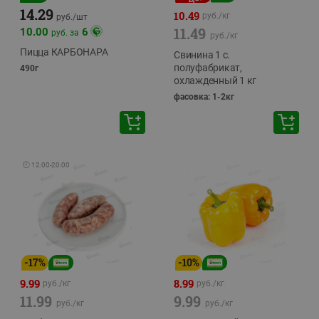
14.29
10.49
руб./
кг
руб./
шт
11.49
10.00
6
руб. за
руб./
кг
Пицца КАРБОНАРА
Свинина 1 с.
полуфабрикат,
490г
охлажденный 1 кг
фасовка: 1-2кг
🕘
12:00
-
20:00
-
17
%
-
10
%
9.99
8.99
руб./
кг
руб./
кг
11.99
9.99
руб./
кг
руб./
кг