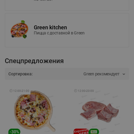
Green kitchen
Пицца c доставкой в Green
Спецпредложения
Сортировка:
Green рекомендует
🕘
12:00
-
21:00
🕘
12:00
-
20:00
-
30
%