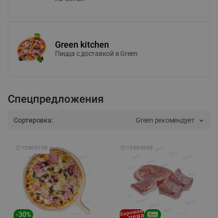
Green kitchen
Пицца c доставкой в Green
Спецпредложения
Сортировка:
Green рекомендует
🕘
12:00
-
21:00
🕘
12:00
-
20:00
-
30
%