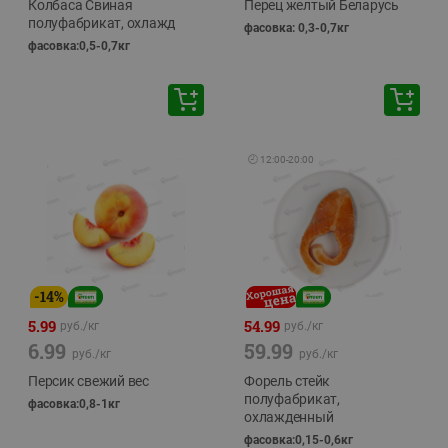
Колбаса Свиная
Перец желтый Беларусь
полуфабрикат, охлажд
фасовка: 0,3-0,7кг
фасовка:0,5-0,7кг
🕘
12:00
-
20:00
-
14
%
5.99
54.99
руб./
кг
руб./
кг
6.99
59.99
руб./
кг
руб./
кг
Персик свежий вес
Форель стейк
полуфабрикат,
фасовка:0,8-1кг
охлажденный
фасовка:0,15-0,6кг