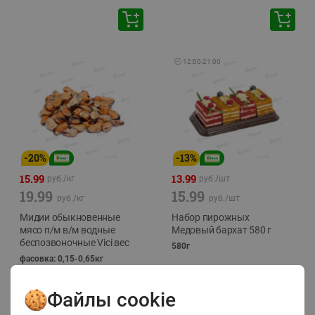
🕘
12:00
-
21:00
-
20
%
-
13
%
15.99
13.99
руб./
кг
руб./
шт
19.99
15.99
руб./
кг
руб./
шт
Мидии обыкновенные
Набор пирожных
мясо п/м в/м водные
Медовый бархат 580 г
беспозвоночные Vici вес
580г
фасовка: 0,15-0,65кг
Файлы cookie