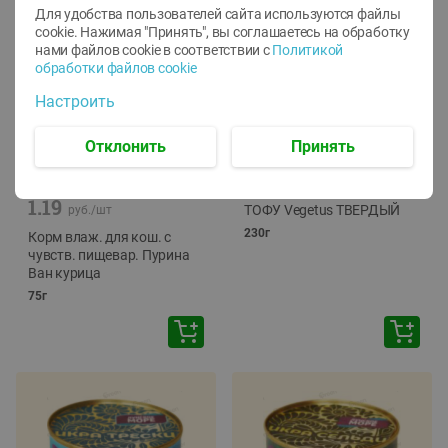
Для удобства пользователей сайта используются файлы
cookie. Нажимая "Принять", вы соглашаетесь
на обработку
нами файлов cookie в соответствии с
Политикой
обработки файлов cookie
Настроить
Отклонить
Принять
-
12
%
-
24
%
6.59
4.99
1.05
руб./
шт
руб./
шт
1.19
ТОФУ Vegetus ТВЕРДЫЙ
руб./
шт
230г
Корм влаж. для кош. с
чувств. пищевар. Пурина
Ван курица
75г