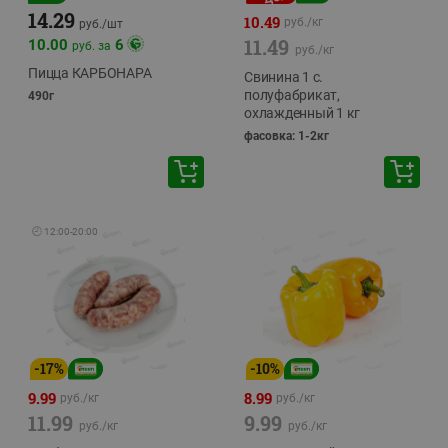
14.29
10.49
руб./
кг
руб./
шт
11.49
10.00
6
руб. за
руб./
кг
Пицца КАРБОНАРА
Свинина 1 с.
полуфабрикат,
490г
охлажденный 1 кг
фасовка: 1-2кг
🕘
12:00
-
20:00
-
17
%
-
10
%
9.99
8.99
руб./
кг
руб./
кг
11.99
9.99
руб./
кг
руб./
кг