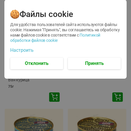
Файлы cookie
Для удобства пользователей сайта используются файлы
cookie. Нажимая "Принять", вы соглашаетесь
на обработку
нами файлов cookie в соответствии с
Политикой
обработки файлов cookie
-
12
%
-
24
%
Настроить
6.59
4.99
1.05
руб./
шт
руб./
шт
1.19
ТОФУ Vegetus ТВЕРДЫЙ
руб./
шт
Отклонить
Принять
230г
Корм влаж. для кош. с
чувств. пищевар. Пурина
Ван курица
75г