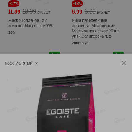
-
17
%
-
13
%
13.99
6.89
11.59
5.99
руб./
шт
руб./
шт
Масло Топленое ГХИ
Яйца перепелиные
Местное Известное 99%
копченые Молодецкие
Местное известное 20 шт
200г
упак Солигорска п/ф
20шт в уп
Кофе молотый
Показано 1-14 из 79
Показать 15-28 из 79
Каталог товаров
Специально для вас