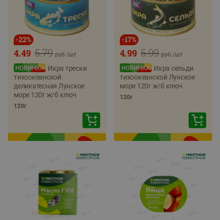
-
22
%
-
17
%
5.79
5.99
4.49
4.99
руб./
шт
руб./
шт
Икра трески
Икра сельди
тихоокеанской
тихоокеанской Лунское
деликатесная Лунское
море 120г ж/б ключ
море 120г ж/б ключ
120г
120г