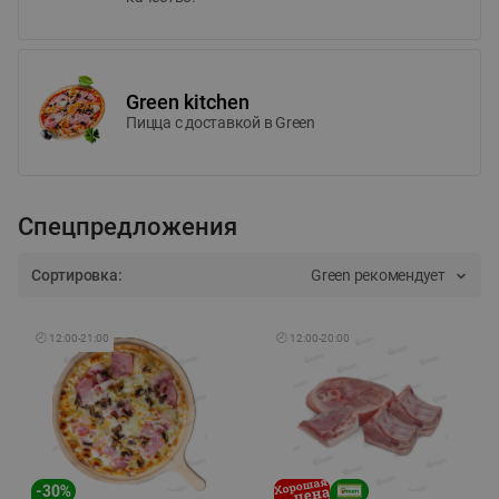
Green kitchen
Пицца c доставкой в Green
Спецпредложения
Сортировка:
Green рекомендует
🕘
12:00
-
21:00
🕘
12:00
-
20:00
-
30
%