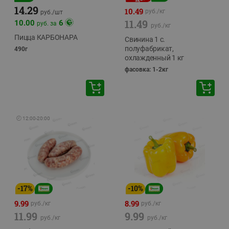
14.29
10.49
руб./
кг
руб./
шт
11.49
10.00
6
руб. за
руб./
кг
Пицца КАРБОНАРА
Свинина 1 с.
полуфабрикат,
490г
охлажденный 1 кг
фасовка: 1-2кг
🕘
12:00
-
20:00
-
17
%
-
10
%
9.99
8.99
руб./
кг
руб./
кг
11.99
9.99
руб./
кг
руб./
кг