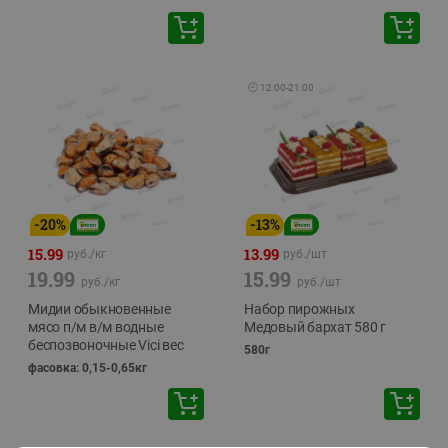
🕘
12:00
-
21:00
-
20
%
-
13
%
15.99
13.99
руб./
кг
руб./
шт
19.99
15.99
руб./
кг
руб./
шт
Мидии обыкновенные
Набор пирожных
мясо п/м в/м водные
Медовый бархат 580 г
беспозвоночные Vici вес
580г
фасовка: 0,15-0,65кг