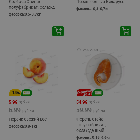
Колбаса Свиная
Перец желтый Беларусь
полуфабрикат, охлажд
фасовка: 0,3-0,7кг
фасовка:0,5-0,7кг
🕘
12:00
-
20:00
-
14
%
5.99
54.99
руб./
кг
руб./
кг
6.99
59.99
руб./
кг
руб./
кг
Персик свежий вес
Форель стейк
полуфабрикат,
фасовка:0,8-1кг
охлажденный
фасовка:0,15-0,6кг