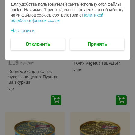
Для удобства пользователей сайта используются файлы
cookie. Нажимая "Принять", вы соглашаетесь
на обработку
нами файлов cookie в соответствии с
Политикой
обработки файлов cookie
Настроить
Отклонить
Принять
-
12
%
-
24
%
6.59
4.99
1.05
руб./
шт
руб./
шт
1.19
ТОФУ Vegetus ТВЕРДЫЙ
руб./
шт
230г
Корм влаж. для кош. с
чувств. пищевар. Пурина
Ван курица
75г