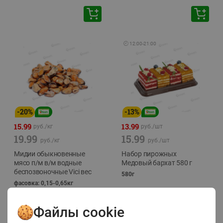
🕘
12:00
-
21:00
-
20
%
-
13
%
15.99
13.99
руб./
кг
руб./
шт
19.99
15.99
руб./
кг
руб./
шт
Мидии обыкновенные
Набор пирожных
мясо п/м в/м водные
Медовый бархат 580 г
беспозвоночные Vici вес
580г
фасовка: 0,15-0,65кг
Файлы cookie