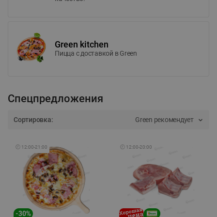
Green kitchen
Пицца c доставкой в Green
Спецпредложения
Сортировка:
Green рекомендует
🕘
12:00
-
21:00
🕘
12:00
-
20:00
-
30
%