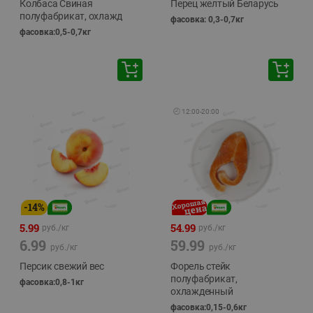
Колбаса Свиная
Перец желтый Беларусь
полуфабрикат, охлажд
фасовка: 0,3-0,7кг
фасовка:0,5-0,7кг
🕘
12:00
-
20:00
-
14
%
5.99
54.99
руб./
кг
руб./
кг
6.99
59.99
руб./
кг
руб./
кг
Персик свежий вес
Форель стейк
полуфабрикат,
фасовка:0,8-1кг
охлажденный
фасовка:0,15-0,6кг