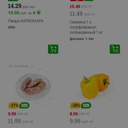
14.29
10.49
руб./
кг
руб./
шт
11.49
10.00
6
руб. за
руб./
кг
Пицца КАРБОНАРА
Свинина 1 с.
полуфабрикат,
490г
охлажденный 1 кг
фасовка: 1-2кг
🕘
12:00
-
20:00
-
17
%
-
10
%
9.99
8.99
руб./
кг
руб./
кг
11.99
9.99
руб./
кг
руб./
кг