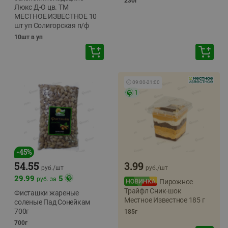
230г
Люкс Д-О цв. ТМ
МЕСТНОЕ ИЗВЕСТНОЕ 10
шт уп Солигорская п/ф
10шт в уп
🕘
09:00
-
21:00
1
-
45
%
54.55
3.99
руб./
шт
руб./
шт
29.99
5
руб. за
Пирожное
Трайфл Сник-шок
Фисташки жареные
Местное Известное 185 г
соленые Пад Сонейкам
700г
185г
700г