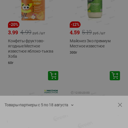
-
20
%
-
12
%
4.99
5.19
3.99
4.59
руб./
шт
руб./
шт
Конфеты фруктово-
Майонез Эко премиум
ягодные Местное
Местное известное
известное яблоко-тыква
300г
Хоба
60г
🕘
12:00
-
20:00
Товары-партнеры с 5 по 18 августа