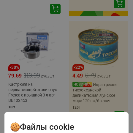
-
30
%
-
22
%
113.99
5.79
79.69
4.49
руб./
шт
руб./
шт
Кастрюля из
Икра трески
нержавеющей стали onyx
тихоокеанской
Fresca с крышкой 3 л арт
деликатесная Лунское
BB102453
море 120г ж/б ключ
1шт
120г
Файлы cookie