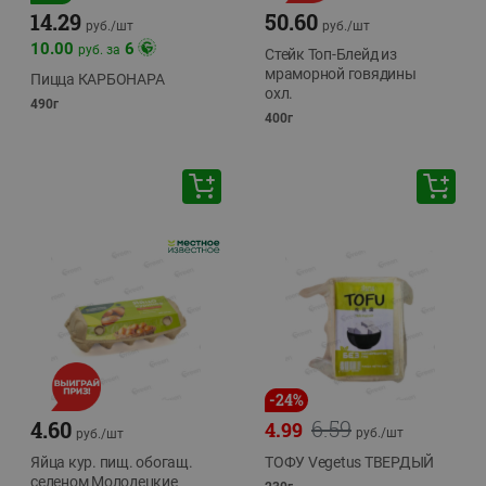
14.29
50.60
руб./
шт
руб./
шт
10.00
6
руб. за
Стейк Топ-Блейд из
мраморной говядины
Пицца КАРБОНАРА
охл.
490г
400г
-
24
%
6.59
4.60
4.99
руб./
шт
руб./
шт
Яйца кур. пищ. обогащ.
ТОФУ Vegetus ТВЕРДЫЙ
селеном Молодецкие