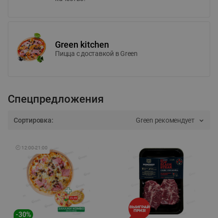
Green kitchen
Пицца c доставкой в Green
Спецпредложения
Сортировка:
Green рекомендует
🕘
12:00
-
21:00
-
30
%