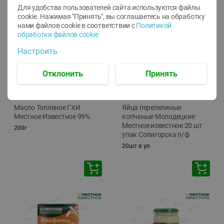
Для удобства пользователей сайта используются файлы
cookie. Нажимая "Принять", вы соглашаетесь
на обработку
нами файлов cookie в соответствии с
Политикой
обработки файлов cookie
Настроить
Отклонить
Принять
-
17
%
-
13
%
13.99
6.89
11.59
5.99
руб./
шт
руб./
шт
Масло Топленое ГХИ
Яйца перепелиные
Местное Известное 99%
копченые Молодецкие
Местное известное 20 шт
200г
упак Солигорска п/ф
20шт в уп